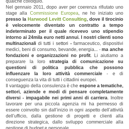
qualche colloquio.
Nel gennaio 2011, dopo aver per coerenza rifiutato uno
stage alla
Commissione Europea
, ne ho iniziato uno
presso la
Harwood Levitt Consulting
, dove il tirocinio
è velocemente diventato un contratto a tempo
indeterminato per il quale ricevevo uno stipendio
intorno ai 24mila euro netti annui. I nostri clienti sono
multinazionali
di tu
tti i settori
-
farmaceutico, dispositivi
medici, beni di consumo, bevande, energia... -
ma anche
fondazioni e organizzazioni no profit
.
Li aiutiamo a
preparare la loro
strategia di comunicazione su
questioni di politica pubblica che possono
influenzare la loro attività commerciale
- e di
conseguenza la vita di tutti i cittadini europei.
Il vantaggio della consulenza è che
espone a tematiche,
settori, aziende e modi di pensare completamente
diversi - impagabile nei primi anni di carriera
. Inoltre
lavorare per una piccola agenzia mi ha permesso di
essere coinvolto sin dall'inizio in ogni aspetto dell'attività
dell'ufficio, dalla gestione di progetti e clienti alla
direzione strategica, dallo sviluppo commerciale alla
gestione di budget e personale.