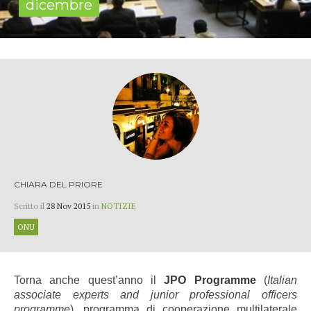
dicembre
CHIARA DEL PRIORE
Scritto il
28 Nov 2015
in
NOTIZIE
ONU
Torna anche quest’anno il
JPO Programme
(
Italian
associate experts and junior professional officers
programme
), programma di cooperazione multilaterale