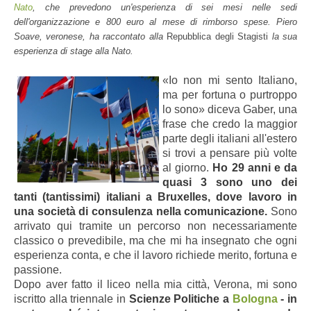
Nato
, che prevedono un'esperienza di sei mesi nelle sedi
dell'organizzazione e 800 euro al mese di rimborso spese. Piero
Soave, veronese, ha raccontato alla
Repubblica degli Stagisti
la sua
esperienza di stage alla Nato.
«Io non mi sento Italiano,
ma per fortuna o purtroppo
lo sono» diceva Gaber, una
frase che credo la maggior
parte degli italiani all'estero
si trovi a pensare più volte
al giorno.
Ho 29 anni e da
quasi 3 sono uno dei
tanti (tantissimi) italiani a Bruxelles, dove lavoro in
una società di consulenza nella comunicazione.
Sono
arrivato qui tramite un percorso non necessariamente
classico o prevedibile, ma che mi ha insegnato che ogni
esperienza conta, e che il lavoro richiede merito, fortuna e
passione.
Dopo aver fatto il liceo nella mia città, Verona, mi sono
iscritto alla triennale in
S
cienze Politiche a
Bologna
- in