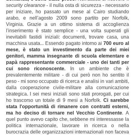
security clearance
- il nulla osta di sicurezza - necessario
per iniziare, ho passato un mese al Cairo
studiando
arabo, e nell'agosto 2009 sono partito per Norfolk,
Virginia. Grazie a un ottimo sistema di accoglienza
l'inserimento è stato semplice - una volta superati gli
inevitabili fastidi iniziali: documenti, trovare casa, una
macchina usata...
Essendo pagato intorno ai
700 euro al
mese, è stato un investimento da parte dei miei
genitori, mamma insegnante di scuola elementare e
papà rappresentante commerciale - uno dei tanti per
cui sono riconoscente.
In un ambiente che è
prevalentemente militare - di cui però non ho sentito il
peso - mi sono occupato di ricerca e analisi in vari ambiti,
dalla cooperazione civile-militare alla comunicazione
strategica. I sei mesi iniziali sono stati prorogati, per cui
ho trascorso un totale di 9 mesi a Norfolk.
Ci sarebbe
stata l'opportunità di rimanere con contratti esterni,
ma ho deciso di tornare nel Vecchio Continente
. A
quel punto avevo capito che, sebbene mi interessasse la
politica internazionale, lavorare in ricerca o nella
burocrazia delle organizzazioni internazionali non faceva