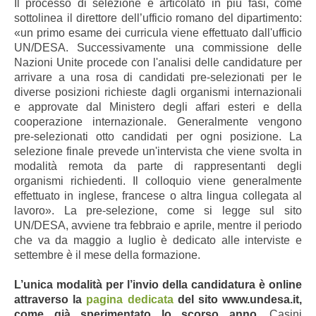
Il processo di selezione è articolato in più fasi, come
sottolinea il direttore dell’ufficio romano del dipartimento:
«un primo esame dei curricula viene effettuato dall'ufficio
UN/DESA. Successivamente una commissione delle
Nazioni Unite procede con l'analisi delle candidature per
arrivare a una rosa di candidati pre-selezionati per le
diverse posizioni richieste dagli organismi internazionali
e approvate dal Ministero degli affari esteri e della
cooperazione internazionale. Generalmente vengono
pre-selezionati otto candidati per ogni posizione. La
selezione finale prevede un'intervista che viene svolta in
modalità remota da parte di rappresentanti degli
organismi richiedenti. Il colloquio viene generalmente
effettuato in inglese, francese o altra lingua collegata al
lavoro». La pre-selezione, come si legge sul sito
UN/DESA, avviene tra febbraio e aprile, mentre il periodo
che va da maggio a luglio è dedicato alle interviste e
settembre è il mese della formazione.
L’unica modalità per l’invio della candidatura è online
attraverso la
pagina dedicata
del sito www.undesa.it,
come già sperimentato lo scorso anno
. Casini