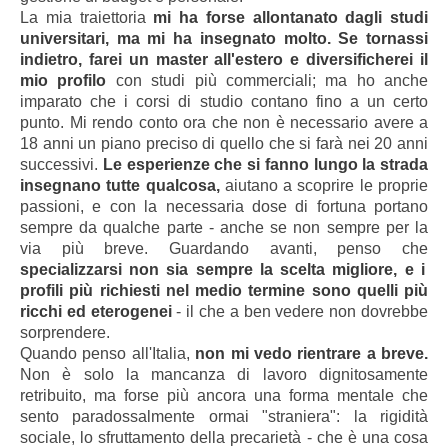
La mia traiettoria
mi ha forse allontanato dagli studi
universitari, ma mi ha insegnato molto. Se tornassi
indietro, farei un master all'estero e diversificherei il
mio profilo
con studi più commerciali; ma ho anche
imparato che i corsi di studio contano fino a un certo
punto. Mi rendo conto ora che non è necessario avere a
18 anni un piano preciso di quello che si farà nei 20 anni
successivi.
Le esperienze che si fanno lungo la strada
insegnano tutte qualcosa,
aiutano a scoprire le proprie
passioni, e con la necessaria dose di fortuna portano
sempre da qualche parte - anche se non sempre per la
via più breve. Guardando avanti, penso che
specializzarsi non sia sempre la scelta migliore, e i
profili più richiesti nel medio termine sono quelli più
ricchi ed eterogenei
- il che a ben vedere non dovrebbe
sorprendere.
Quando penso all'Italia,
non mi vedo rientrare a breve.
Non è solo la mancanza di lavoro dignitosamente
retribuito, ma forse più ancora una forma mentale che
sento
paradossalmente
ormai "straniera": la rigidità
sociale, lo sfruttamento della precarietà - che è una cosa