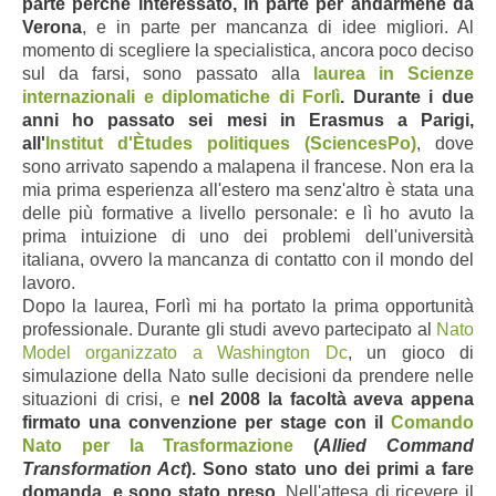
parte perché interessato, in parte per andarmene da
Verona
, e in parte per mancanza di idee migliori. Al
momento di scegliere la specialistica, ancora poco deciso
sul da farsi, sono passato alla
laurea in Scienze
internazionali e diplomatiche di Forlì
.
Durante i due
anni ho passato sei mesi in Erasmus a Parigi,
all'
Institut d'Ètudes politiques (SciencesPo)
, dove
sono arrivato sapendo a malapena il francese. Non era la
mia prima esperienza all'estero ma senz'altro è stata una
delle più formative a livello personale: e lì ho avuto la
prima intuizione di uno dei problemi dell'università
italiana, ovvero la mancanza di contatto con il mondo del
lavoro.
Dopo la laurea, Forlì mi ha portato la prima opportunità
professionale. Durante gli studi avevo partecipato al
Nato
Model organizzato a Washington Dc
, un gioco di
simulazione della Nato sulle decisioni da prendere nelle
situazioni di crisi, e
nel 2008 la facoltà aveva appena
firmato una convenzione per stage con il
Comando
Nato per la Trasformazione
(
Allied Command
Transformation Act
). Sono stato uno dei primi a fare
domanda, e sono stato preso
. Nell'attesa di ricevere il