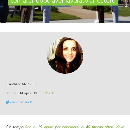
tornarci, dopo aver lavorato all'estero
ILARIA MARIOTTI
Scritto il
14 Apr 2013
in
STORIE
@ilariamariotti
C'è tempo
fino al 19 aprile per candidarsi ai 40 tirocini offerti dalla