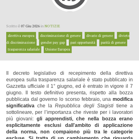
Scritto il
07 Giu 2026
in
NOTIZIE
direttiva europea
discriminazione di genere
divario di genere
divieto
di discriminazione
gender pay gap
pari opportunità
parità di genere
trasparenza salariale
Unione Europea
Il decreto legislativo di recepimento della direttiva
europea sulla trasparenza salariale è stato pubblicato in
Gazzetta ufficiale il 1° giugno, ed è entrato in vigore il 7
giugno. Il testo definitivo presenta, rispetto alla bozza
pubblicata dal governo lo scorso febbraio, una
modifica
significativa
che la
Repubblica degli Stagisti
tiene a
sottolineare, per l’importanza che riveste per i lavoratori
più giovani:
gli apprendisti, che nella bozza erano
esplicitamente esclusi dall'ambito di applicazione
della norma, non compaiono più tra le categorie
escluse. Si tratta di un cambiamento che riguarda