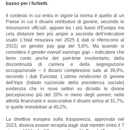
basso per i furbetti.
Il contesto in cui entra in vigore la norma è quello di un
Paese in cui il divario retributivo di genere, secondo le
misurazioni ufficiali, appare tra i più bassi d'Europa ma
cela distanze ben più ampie a seconda dell'indicatore
usato. L'Istat misurava nel 2025 (i dati si riferiscono al
2022) un gender pay gap del 5,6%. Ma quando si
considera il
gender overall earnings gap
– indicatore che
tiene conto anche del part-time involontario, della
discontinuità di carriera e della segregazione
occupazionale – il divario complessivo sale al 39,9%,
secondo i dati Eurostat. L'ultimo rendiconto di genere
dell'Inps (Istituto nazionale della previdenza sociale)
evidenzia che in nove settori su diciotto le donne
percepiscono più del 20% in meno degli uomini; nelle
attività finanziarie e assicurative il divario arriva al 31,7%,
in quelle immobiliari al 40,2%.
La direttiva europea sulla trasparenza, approvata nel
2023, doveva essere recepita dagli stati membri entro il 7