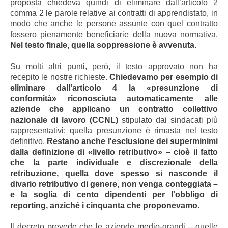
proposta chiedeva quindi di eliminare dall’articolo 2
comma 2 le parole relative ai contratti di apprendistato, in
modo che anche le persone assunte con quel contratto
fossero pienamente beneficiarie della nuova normativa.
Nel testo finale, quella soppressione è avvenuta.
Su molti altri punti, però, il testo approvato non ha
recepito le nostre richieste.
Chiedevamo per esempio di
eliminare dall'articolo 4 la «presunzione di
conformità» riconosciuta automaticamente alle
aziende che applicano un contratto collettivo
nazionale di lavoro (CCNL)
stipulato dai sindacati più
rappresentativi: quella presunzione è rimasta nel testo
definitivo.
Restano anche l'esclusione dei superminimi
dalla definizione di «livello retributivo» – cioè il fatto
che la parte individuale e discrezionale della
retribuzione, quella dove spesso si nasconde il
divario retributivo di genere, non venga conteggiata –
e la soglia di cento dipendenti per l'obbligo di
reporting, anziché i cinquanta che proponevamo.
Il decreto prevede che le aziende medio-grandi – quelle