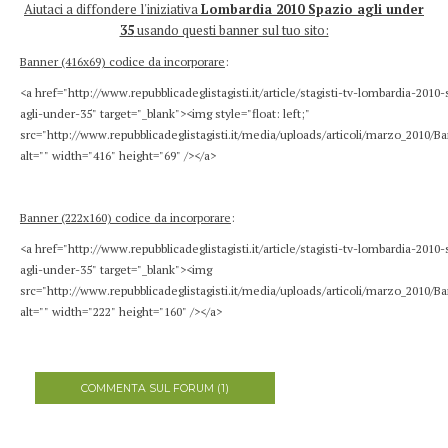
Aiutaci a diffondere l'iniziativa
Lombardia 2010 Spazio agli under
35
usando questi banner sul tuo sito:
Banner (416x69) codice da incorporare
:
<a href="http://www.repubblicadeglistagisti.it/article/stagisti-tv-lombardia-2010
agli-under-35" target="_blank"><img style="float: left;"
src="http://www.repubblicadeglistagisti.it/media/uploads/articoli/marzo_2010/Ba
alt="" width="416" height="69" /></a>
Banner (222x160) codice da incorporare
:
<a href="http://www.repubblicadeglistagisti.it/article/stagisti-tv-lombardia-2010
agli-under-35" target="_blank"><img
src="http://www.repubblicadeglistagisti.it/media/uploads/articoli/marzo_2010/Ba
alt="" width="222" height="160" /></a>
COMMENTA SUL FORUM (1)