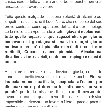
chiacchiere, e tutto andava anche bene, purché non ci si
andasse per trovare lavoro».
Tutto questo malgrado la buona volontà di alcuni prodi
singoli – tra cui anche il buon Nero, che nel corso del suo
breve contratto come operatore del centro per l’impiego
ce la mette tutta «pensando a
tutti i giovani neolaureati,
tutte quelle ragazze e quei ragazzi che ogni giorno
cercavano di guadagnarsi una vita e ogni giorno
morivano un po’ di più alla mercé di tirocini non
retribuiti, Cococo, catene piramidali, Almalaurea,
disarticolazioni salariali, centri per l’impiego e sensi di
colpa
».
A cercare di remare nella direzione giusta, contro le
correnti di inefficienza del sistema, c’è anche
Elettra,
laureata super qualificata, scappata all’estero per
disperazione e poi ritornata in Italia senza un vero
perché
; per lei la missione di migliorare il mercato del
lavoro italiano
–
o quantomeno di riuscire nella mission
impossible di ritrovare un lavoro a Nero – poco a poco si
trasforma in una ragione di vita.