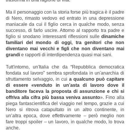
Ma il personaggio con la storia forse più tragica è il padre
di Nero, rimasto vedovo ed entrato in una depressione
maniacale da cui il figlio cerca in qualche modo, senza
successo, di farlo uscire. Attorno al rapporto tra padre e
figlio si snodano interessanti riflessioni sulle
dinamiche
familiari del mondo di oggi, tra genitori che non
diventano mai vecchi e figli che non diventano mai
grandi
e rapporti di interdipendenza quasi mai sani.
Tutt'intorno, un'Italia che da “Repubblica democratica
fondata sul lavoro” sembra sprofondata in un'anarchia di
sfruttamento selvaggio, in cui
a qualcuno può capitare
di essere «venduto in un’asta di lavoro dove il
banditore faceva la proposta di assunzione e chi si
offriva alla cifra più bassa veniva assunto
». Fino alla
piega fantascientifica del viaggio nel tempo, grazie a cui
Nero si ritrova catapultato in un altro continente, in
un’altra epoca, dove effettivamente – però meglio non
fare troppi spoiler – un lavoro, in qualche modo, lo trova
anche.