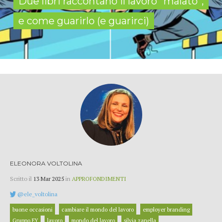
Due libri raccontano il lavoro “malato”,
e come guarirlo (e guarirci)
ELEONORA VOLTOLINA
Scritto il
13 Mar 2025
in
APPROFONDIMENTI
@ele_voltolina
buone occasioni
cambiare il mondo del lavoro
employer branding
Gruppo EY
lavoro
mondo del lavoro
silvia zanella