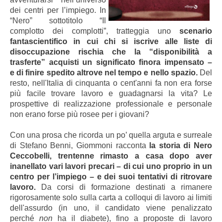
dei centri per l’impiego. In
“Nero” sottotitolo “Il
complotto dei complotti”, tratteggia uno
scenario
fantascientifico in cui chi si iscrive alle liste di
disoccupazione rischia che la “disponibilità a
trasferte” acquisti un significato finora impensato –
e di finire spedito altrove nel tempo e nello spazio.
Del
resto, nell'Italia di cinquanta o cent'anni fa non era forse
più facile trovare lavoro e guadagnarsi la vita? Le
prospettive di realizzazione professionale e personale
non erano forse più rosee per i giovani?
Con una prosa che ricorda un po’ quella arguta e surreale
di Stefano Benni, Giommoni racconta
la storia di Nero
Ceccobelli, trentenne rimasto a casa dopo aver
inanellato vari lavori precari – di cui uno proprio in un
centro per l’impiego – e dei suoi tentativi di ritrovare
lavoro.
Da corsi di formazione destinati a rimanere
rigorosamente solo sulla carta a colloqui di lavoro ai limiti
dell'assurdo (in uno, il candidato viene penalizzato
perché
non
ha il diabete), fino a proposte di lavoro