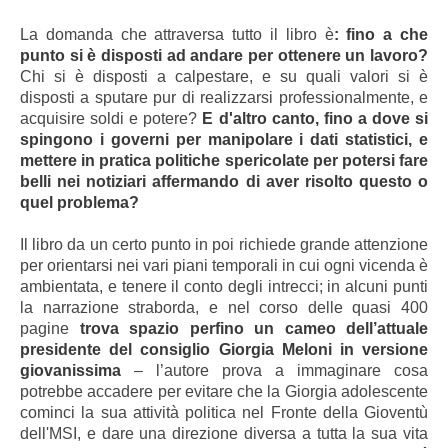
La domanda che attraversa tutto il libro è
: fino a che
punto si è disposti ad andare per ottenere un lavoro?
Chi si è disposti a calpestare, e su quali valori si è
disposti a sputare pur di realizzarsi professionalmente, e
acquisire soldi e potere?
E d'altro canto, fino a dove si
spingono i governi per manipolare i dati statistici, e
mettere in pratica politiche spericolate per potersi fare
belli nei notiziari affermando di aver risolto questo o
quel problema?
Il libro da un certo punto in poi richiede grande attenzione
per orientarsi nei vari piani temporali in cui ogni vicenda è
ambientata, e tenere il conto degli intrecci; in alcuni punti
la narrazione straborda, e nel corso delle quasi 400
pagine
trova spazio perfino un cameo dell’attuale
presidente del consiglio Giorgia Meloni in versione
giovanissima
– l’autore prova a immaginare cosa
potrebbe accadere per evitare che la Giorgia adolescente
cominci la sua attività politica nel Fronte della Gioventù
dell'MSI, e dare una direzione diversa a tutta la sua vita