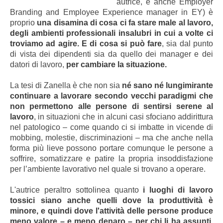
autrice, è anche Employer
Branding and Employee Experience manager in EY) è
proprio
una disamina di cosa ci fa stare male al lavoro,
degli ambienti professionali insalubri in cui a volte ci
troviamo ad agire. E di cosa si può fare
, sia dal punto
di vista dei dipendenti sia da quello dei manager e dei
datori di lavoro,
per cambiare la situazione.
La tesi di Zanella è che non sia
né sano né lungimirante
continuare a lavorare secondo vecchi paradigmi che
non permettono alle persone di sentirsi serene al
lavoro
, in situazioni che in alcuni casi sfociano addirittura
nel patologico – come quando ci si imbatte in vicende di
mobbing, molestie, discriminazioni – ma che anche nella
forma più lieve possono portare comunque le persone a
soffrire, somatizzare e patire la propria insoddisfazione
per l’ambiente lavorativo nel quale si trovano a operare.
L'autrice peraltro sottolinea quanto
i luoghi di lavoro
tossici siano anche quelli dove la produttività è
minore, e quindi dove l'attività delle persone produce
meno valore – e meno denaro – per chi li ha assunti
.