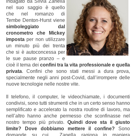
indagato da Silvia Zanella
nel suo saggio è quello
che nel romanzo di
Tembe
Denton-Hurst
viene
simboleggiato dal
cronometro che Mickey
imposta
per non utilizzare
un minuto più dei trenta
che si è autoconcessa per
le sue pause pranzo – e
cioè il tema dei
confini tra la vita professionale e quella
privata
. Confini che sono stati messi a dura prova,
specialmente negli anni post-Covid, dall’irrompere delle
nuove tecnologie nelle nostre vite.
Il telefono, il computer, le videochiamate, i documenti
condivisi, sono tutti strumenti che in un certo senso hanno
semplificato e accelerato la nostra routine di lavoro, ma
nell’altro hanno anche permesso che sconfinasse nel
nostro tempo più privato.
Quindi dove sta il giusto
limite? Dove dobbiamo mettere il confine?
Sono
domande su cui Zanella ragiona in maniera