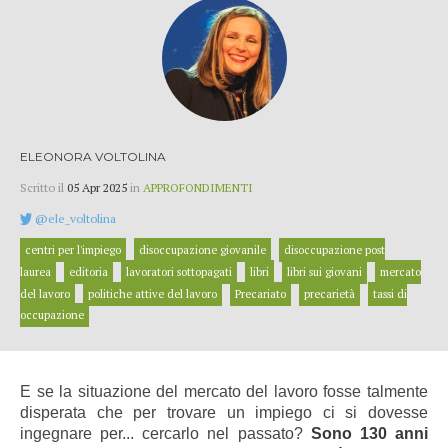
ELEONORA VOLTOLINA
Scritto il
05 Apr 2025
in
APPROFONDIMENTI
@ele_voltolina
centri per l'impiego
disoccupazione giovanile
disoccupazione post
laurea
editoria
lavoratori sottopagati
libri
libri sui giovani
mercato
del lavoro
politiche attive del lavoro
Precariato
precarietà
tassi di
occupazione
E se la situazione del mercato del lavoro fosse talmente
disperata che per trovare un impiego ci si dovesse
ingegnare per... cercarlo nel passato?
Sono 130 anni