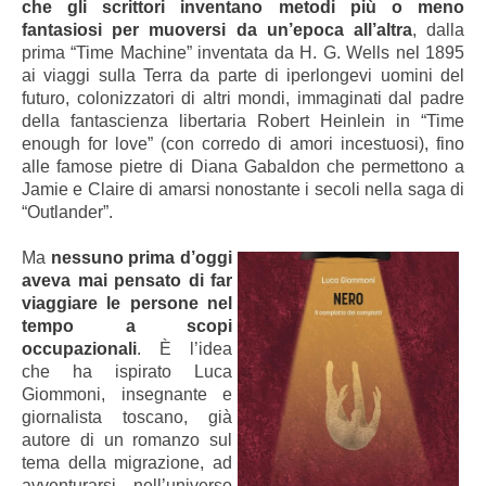
che gli scrittori inventano metodi più o meno
fantasiosi per muoversi da un’epoca all’altra
, dalla
prima “Time Machine” inventata da H. G. Wells nel 1895
ai viaggi sulla Terra da parte di iperlongevi uomini del
futuro, colonizzatori di altri mondi, immaginati dal padre
della fantascienza libertaria Robert Heinlein in “Time
enough for love” (con corredo di amori incestuosi), fino
alle famose pietre di Diana Gabaldon che permettono a
Jamie e Claire di amarsi nonostante i secoli nella saga di
“Outlander”.
Ma
nessuno prima d’oggi
aveva mai pensato di far
viaggiare le persone nel
tempo a scopi
occupazionali
. È l’idea
che ha ispirato Luca
Giommoni, insegnante e
giornalista toscano, già
autore di un romanzo sul
tema della migrazione, ad
avventurarsi nell’universo