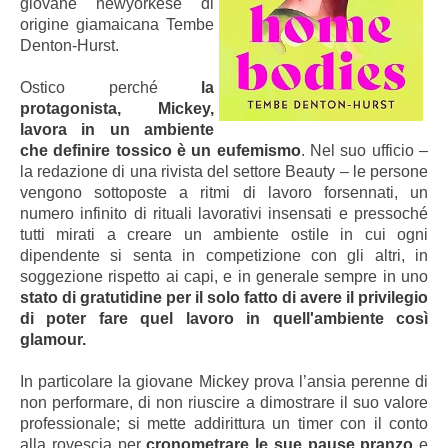
giovane newyorkese di
origine giamaicana Tembe
Denton-Hurst.
Ostico perché
la
protagonista, Mickey,
lavora in un ambiente
che definire tossico è un eufemismo
. Nel suo ufficio –
la redazione di
una rivista del settore Beauty –
le persone
vengono sottoposte a ritmi di lavoro forsennati, un
numero infinito di rituali lavorativi insensati e pressoché
tutti mirati a creare un ambiente ostile in cui ogni
dipendente si senta in competizione con gli altri, in
soggezione rispetto ai capi, e in generale sempre in uno
stato di gratutidine per il solo fatto di avere il privilegio
di poter fare quel lavoro in quell'ambiente così
glamour.
In particolare la giovane Mickey prova l’ansia perenne di
non performare, di non riuscire a dimostrare il suo valore
professionale; si mette addirittura un timer con il conto
alla rovescia per
cronometrare le sue pause pranzo
e