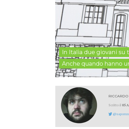
In Italia due giovani s
Anche quando hanno un
RICCARDO 
Scritto il
05 A
@sapomn