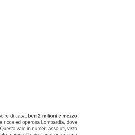
scire di casa,
ben 2 milioni e mezzo
 la ricca ed operosa Lombardia, dove
uesto vale in numeri assoluti, visto
parole, spiega Rosina, «se guardiamo