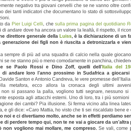
temente negativo tra giovani cervelli che se ne vanno oltre conf
 dei tanti indicatori che documentano lo stato di sottosviluppo 
zioni.
uto da
Pier Luigi Celli
, che
sulla prima pagina del quotidiano
R
gli di andare dove ha ancora un valore la lealtà, il rispetto, il ric
nne direttore generale della
Luiss
, è la dichiarazione di un 
 generazione dei figli non è riuscita a detronizzarla e vie
ia sempre di più ad una squadra di calcio nella quale giocano s
ani se ne stanno più o meno comodamente in panchina, chiedend
e se Paolo Rossi e Dino Zoff, quelli dell’
Italia del 1
 di andare loro l’anno prossimo in Sudafrica a giocarsi
avide Santon e Antonio Candreva, le vere promesse dell’Italia
la metafora, ecco allora la cronaca degli ultimi avvenim
 non si passano la palla, vogliono tutti segnare, nessuno si 
te esposta agli attacchi esterni. Uno di loro, tra i più sornion
agione dei cambi? Pia illusione. Si ferma vicino alla linea latera
, e gli dice: «Caro Mattia, ho visto che ti sei riscaldato bene 
 noi e ci divertiamo molto, anche se in effetti perdiamo se
ce di perdere tempo qui, non te ne vai a giocare da un’altra 
rò non vogliono mai mollare, me compreso.
Se vali, come p