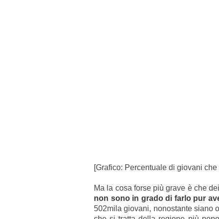
[Grafico: Percentuale di giovani che
Ma la cosa forse più grave è che de
non sono in grado di farlo pur a
502mila giovani, nonostante siano o
che si tratta della regione più pop