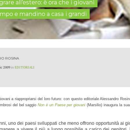
grare all’estero: è ora che i giovani
ampo e mandino a casa i grandi
RO ROSINA
ic 2009
in
EDITORIALI
iovani a riappropriarsi del loro futuro: c
on questo editoriale Alessandro Rosin
Ambrosi del bel saggio
Non è un Paese per giovani
(Marsilio) inaugura la sua
cenni, uno dei paesi sviluppati che meno offrono opportunità ai gi
anere a vivere il più a lungo possibile a carico dei genitori. 