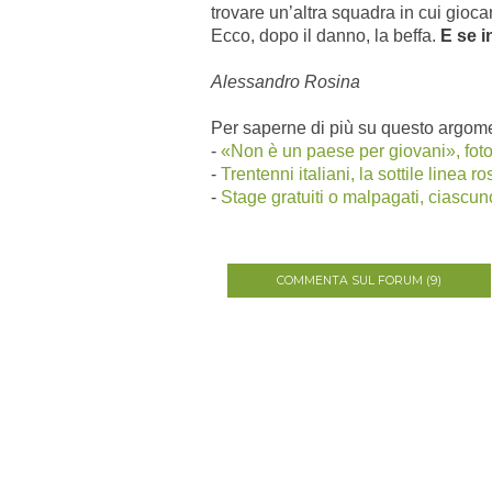
trovare un’altra squadra in cui gioc
Ecco, dopo il danno, la beffa.
E se i
Alessandro Rosina
Per saperne di più su questo argome
-
«Non è un paese per giovani», foto
-
Trentenni italiani, la sottile linea r
-
Stage gratuiti o malpagati, ciascun
COMMENTA SUL FORUM (9)