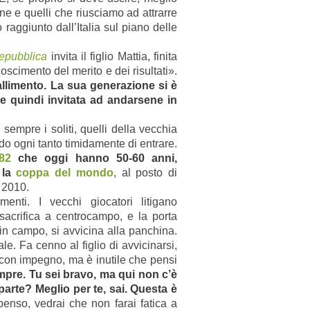
ine e quelli che riusciamo ad attrarre
raggiunto dall’Italia sul piano delle
epubblica
invita il figlio Mattia, finita
onoscimento del merito e dei risultati».
fallimento. La sua generazione si è
ne quindi invitata ad andarsene in
empre i soliti, quelli della vecchia
o ogni tanto timidamente di entrare.
982
che oggi hanno 50-60 anni,
 la
coppa del mondo
, al posto di
 2010.
enti. I vecchi giocatori litigano
sacrifica a centrocampo, e la porta
i in campo, si avvicina alla panchina.
le. Fa cenno al figlio di avvicinarsi,
e con impegno, ma è inutile che pensi
mpre. Tu sei bravo, ma qui non c’è
parte? Meglio per te, sai. Questa è
enso, vedrai che non farai fatica a