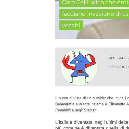
Caro Celli, altro che emi
facciano invasione di c
vecchi
ALESSAND
Scritto il
07 D
Il
punto di vista di un outsider che invita i g
Demografia e autore insieme a Elisabetta 
Repubblica degli Stagisti
.
L’Italia è diventata, negli ultimi de
più comune è diventata quella di rim