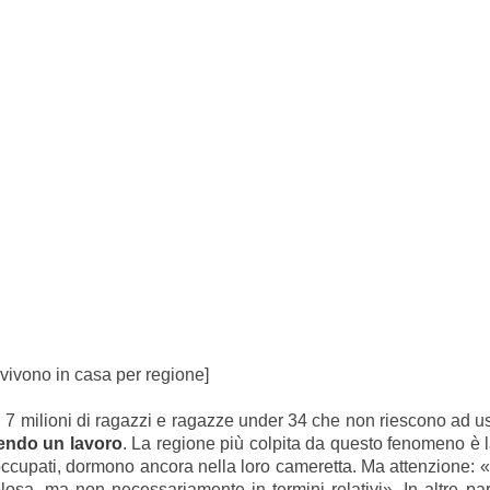
 vivono in casa per regione]
i 7 milioni di ragazzi e ragazze under 34 che non riescono ad u
vendo un lavoro
. La regione più colpita da questo fenomeno è
ccupati, dormono ancora nella loro cameretta. Ma attenzione: «Q
olosa, ma non necessariamente in termini relativi». In altre 