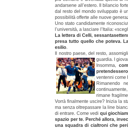
andarsene all’estero. Il bilancio for
dal resto del mondo sviluppato è uno
possibilità offerte alle nuove genera
Uno stato candidamente riconosci
l’università, a lasciare l’Italia: «sce
La lettera di Celli, sessantasette
presa tutto quello che poteva. La
esilio
.
Il nostro paese, del resto, assomigl
guardia.
I giov
Insomma,
com
pretendessero
ventenni come D
Rimanendo nel
continuamente,
rimane fragilmen
Vorrà finalmente uscire? Inizia la st
ma senza oltrepassare la line bianca
di entrare. Come vedi
qui giochiamo
spazio per te. Perché allora, inve
una squadra di cialtroni che pe