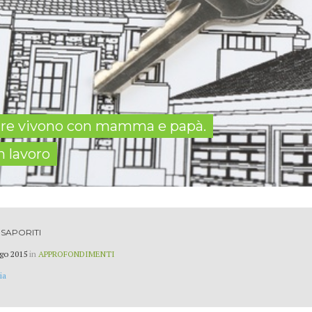
u tre vivono con mamma e papà.
 lavoro
SAPORITI
go 2015
in
APPROFONDIMENTI
ia