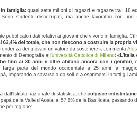
in famiglia
: quasi sette milioni di ragazzi e ragazze tra i 18 
. Sono studenti, disoccupati, ma anche lavoratori con uno st
e pubblicato i dati relativi ai giovani che vivono in famiglia. Ci
al 62,4% del totale, che non riescono a costruire la propria vi
aprendenza dei giovani un valore da sostenere», commenta
Ale
imento
di Demografia all'
università Cattolica di Milano
: «
L’Itali
che fino ai 30 anni e oltre abitano ancora con i genitori
, 
n larga parte del mondo occidentale a 25 anni la maggio
imparando a cavarsela da soli e a esprimersi in tutti gli ambit
dall'Istituto nazionale di statistica, che
colpisce indistintam
papà della Valle d'Aosta, al 57,6% della Basilicata, passando 
ne per regione: