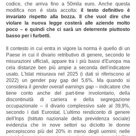
codice, che arriva fino a 50mila euro. Anche questa
modifica non è stata accolta:
il testo definitivo è
invariato rispetto alla bozza. Il che vuol dire che
violare la nuova legge costerà alle aziende molto
poco – e quindi che ci sarà un deterrente piuttosto
basso per i furbetti.
Il contesto in cui entra in vigore la norma è quello di un
Paese in cui il divario retributivo di genere, secondo le
misurazioni ufficiali, appare tra i più bassi d'Europa ma
cela distanze ben più ampie a seconda dell'indicatore
usato. L'Istat misurava nel 2025 (i dati si riferiscono al
2022) un gender pay gap del 5,6%. Ma quando si
considera il
gender overall earnings gap
– indicatore che
tiene conto anche del part-time involontario, della
discontinuità di carriera e della segregazione
occupazionale – il divario complessivo sale al 39,9%,
secondo i dati Eurostat. L'ultimo rendiconto di genere
dell'Inps (Istituto nazionale della previdenza sociale)
evidenzia che in nove settori su diciotto le donne
percepiscono più del 20% in meno degli uomini; nelle