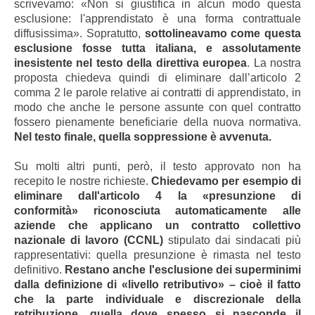
scrivevamo: «Non si giustifica in alcun modo questa
esclusione: l'apprendistato è una forma contrattuale
diffusissima». Sopratutto,
sottolineavamo come questa
esclusione fosse tutta italiana, e assolutamente
inesistente nel testo della direttiva europea
. La nostra
proposta chiedeva quindi di eliminare dall’articolo 2
comma 2 le parole relative ai contratti di apprendistato, in
modo che anche le persone assunte con quel contratto
fossero pienamente beneficiarie della nuova normativa.
Nel testo finale, quella soppressione è avvenuta.
Su molti altri punti, però, il testo approvato non ha
recepito le nostre richieste.
Chiedevamo per esempio di
eliminare dall'articolo 4 la «presunzione di
conformità» riconosciuta automaticamente alle
aziende che applicano un contratto collettivo
nazionale di lavoro (CCNL)
stipulato dai sindacati più
rappresentativi: quella presunzione è rimasta nel testo
definitivo.
Restano anche l'esclusione dei superminimi
dalla definizione di «livello retributivo» – cioè il fatto
che la parte individuale e discrezionale della
retribuzione, quella dove spesso si nasconde il