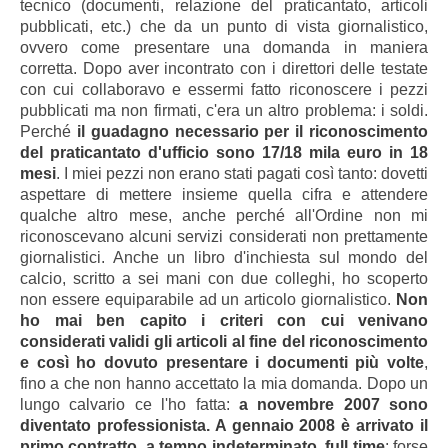
tecnico (documenti, relazione del praticantato, articoli
pubblicati, etc.) che da un punto di vista giornalistico,
ovvero come presentare una domanda in maniera
corretta. Dopo aver incontrato con i direttori delle testate
con cui collaboravo e essermi fatto riconoscere i pezzi
pubblicati ma non firmati, c'era un altro problema: i soldi.
Perché
il guadagno necessario per il riconoscimento
del praticantato d'ufficio sono 17/18 mila euro in 18
mesi
. I miei pezzi non erano stati pagati così tanto: dovetti
aspettare di mettere insieme quella cifra e attendere
qualche altro mese, anche perché all'Ordine non mi
riconoscevano alcuni servizi considerati non prettamente
giornalistici. Anche un libro d'inchiesta sul mondo del
calcio, scritto a sei mani con due colleghi, ho scoperto
non essere equiparabile ad un articolo giornalistico.
Non
ho mai ben capito i criteri con cui venivano
considerati validi gli articoli al fine del riconoscimento
e così ho dovuto presentare i documenti più volte
,
fino a che non hanno accettato la mia domanda. Dopo un
lungo calvario ce l'ho fatta:
a novembre 2007 sono
diventato professionista. A gennaio 2008 è arrivato il
primo contratto, a tempo indeterminato, full time
: forse