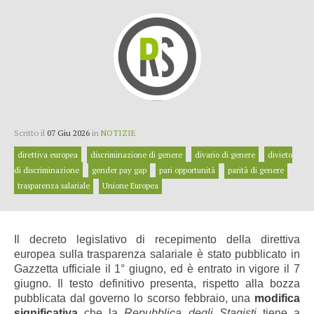
Scritto il
07 Giu 2026
in
NOTIZIE
direttiva europea
discriminazione di genere
divario di genere
divieto
di discriminazione
gender pay gap
pari opportunità
parità di genere
trasparenza salariale
Unione Europea
Il decreto legislativo di recepimento della direttiva
europea sulla trasparenza salariale è stato pubblicato in
Gazzetta ufficiale il 1° giugno, ed è entrato in vigore il 7
giugno. Il testo definitivo presenta, rispetto alla bozza
pubblicata dal governo lo scorso febbraio, una
modifica
significativa
che la
Repubblica degli Stagisti
tiene a