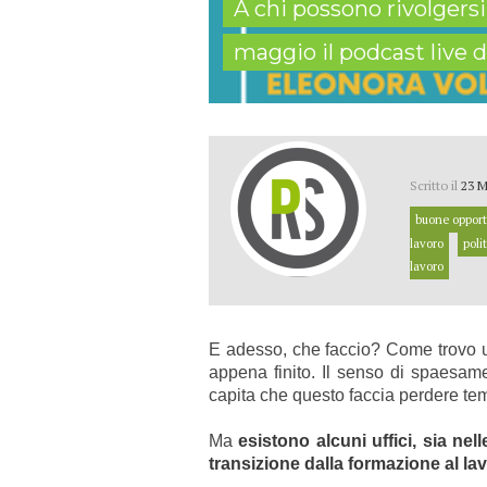
A chi possono rivolgersi 
maggio il podcast live d
Scritto il
23 M
buone opport
lavoro
poli
lavoro
E adesso, che faccio? Come trovo u
appena finito. Il senso di spaesam
capita che questo faccia perdere temp
Ma
esistono alcuni uffici, sia ne
transizione dalla formazione al la