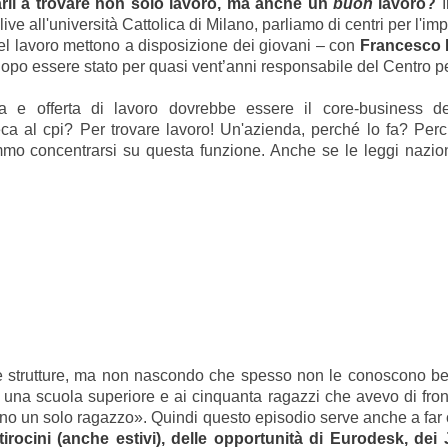
arli a trovare non solo lavoro, ma anche un
buon
lavoro?
I
o live all'università Cattolica di Milano, parliamo di centri per l'i
del lavoro mettono a disposizione dei giovani – con
Francesco M
opo essere stato per quasi vent’anni responsabile del Centro per
da e offerta di lavoro dovrebbe essere il core-business dei
ca al cpi? Per trovare lavoro! Un'azienda, perché lo fa? Per
o concentrarsi su questa funzione. Anche se le leggi nazion
re strutture, ma non nascondo che spesso non le conoscono 
 una scuola superiore e ai cinquanta ragazzi che avevo di fron
ano un solo ragazzo». Quindi questo episodio serve anche a far co
 tirocini (anche estivi), delle opportunità di Eurodesk, de