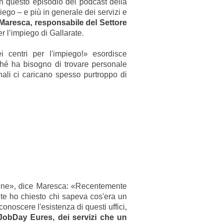
n questo episodio del podcast della
mpiego – e più in generale dei servizi e
aresca, responsabile del Settore
 l’impiego di Gallarate.
 centri per l'impiego!
» esordisce
ché ha bisogno di trovare personale
ali ci caricano spesso purtroppo di
bene», dice Maresca: «Recentemente
te ho chiesto chi sapeva cos'era un
noscere l'esistenza di questi uffici,
i JobDay Eures, dei servizi che un