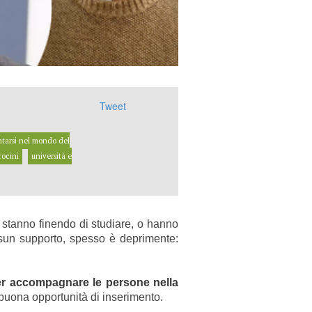
Tweet
ntarsi nel mondo del
irocini
università e
stanno finendo di studiare, o hanno
ssun supporto, spesso è deprimente:
o per accompagnare le persone nella
 buona opportunità di inserimento.