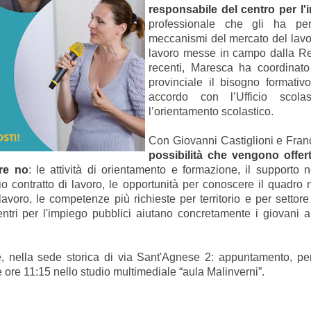
responsabile del centro per l'
professionale che gli ha p
meccanismi del mercato del lavor
lavoro messe in campo dalla Reg
recenti, Maresca ha coordinato
provinciale
il bisogno formativo
accordo con l’Ufficio scolast
l’orientamento scolastico.
Con Giovanni Castiglioni e Fran
possibilità che vengono offer
re no
: le attività di orientamento e formazione, il supporto n
io contratto di lavoro, le opportunità per conoscere il quadro 
lavoro,
le competenze più richieste per territorio e per settore 
entri per l'impiego pubblici aiutano concretamente i giovani a
, nella sede storica di via Sant'Agnese 2: appuntamento, per 
le ore 11:15 nello studio multimediale “aula Malinverni”.