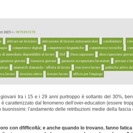
et 2023
in
INTERVISTE
o
attivare un tirocinio
attivazione di tirocini extracurricolari
candidature
cent
oquio
competenze digitali
competenze linguistiche
competenze tecniche
con
 di immediata disponibilità al lavoro
Did
Disoccupazione
disoccupazione giovan
 garanzia giovani
Garanzia giovani
garanzia occupazione lavoratori
giovani e la
mpiego
mismatch domanda / offerta di lavoro
non trovo lavoro
politiche attive de
rca lavoro
tirocinio estivo
trovare lavoro
ufficio per l'impiego
i giovani tra i 15 e i 29 anni purtroppo è soltanto del 30%, be
e è caratterizzato dal fenomeno dell'over-education (essere troppo 
o buonissimi: l'andamento delle retribuzioni medie della fascia
lavoro con dfifficoltà; e anche quando lo trovano, fanno fatic