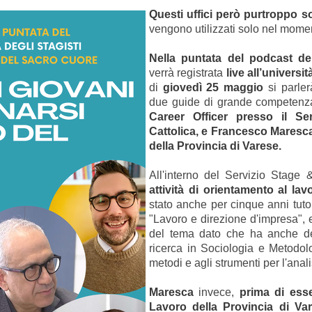
Questi uffici però purtroppo 
vengono utilizzati solo nel mome
Nella puntata del podcast de
verrà registrata
live all’universit
di
giovedì 25 maggio
si parle
due guide di grande competenz
Career Officer presso il Se
Cattolica, e Francesco Maresca
della Provincia di Varese.
All'interno del Servizio Stage
attività di orientamento al lav
stato anche per cinque anni tutor 
"Lavoro e direzione d'impresa",
del tema dato che ha anche ded
ricerca in Sociologia e Metodolo
metodi e agli strumenti per l'anal
Maresca
invece,
prima di esse
Lavoro della Provincia di Var