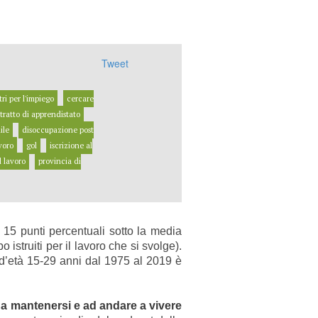
Tweet
ri per l'impiego
cercare
tratto di apprendistato
ile
disoccupazione post
voro
gol
iscrizione al
l lavoro
provincia di
n 15 punti percentuali sotto la media
istruiti per il lavoro che si svolge).
 d’età 15-29 anni dal 1975 al 2019 è
a a mantenersi e ad andare a vivere