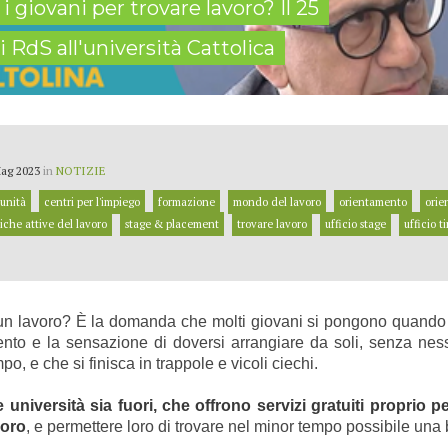
i giovani per trovare lavoro? Il 25
i RdS all'università Cattolica
ag 2023
in
NOTIZIE
unità
centri per l'impiego
formazione
mondo del lavoro
orientamento
orie
tiche attive del lavoro
stage & placement
trovare lavoro
ufficio stage
ufficio t
n lavoro? È la domanda che molti giovani si pongono quando 
ento e la sensazione di doversi arrangiare da soli, senza ne
o, e che si finisca in trappole e vicoli ciechi.
lle università sia fuori, che offrono servizi gratuiti propri
voro
, e permettere loro di trovare nel minor tempo possibile una