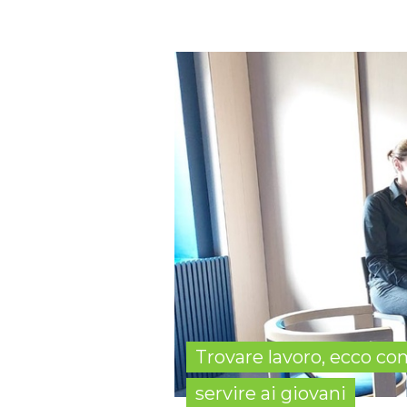
Trovare lavoro, ecco co
servire ai giovani