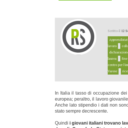
Scritto il
12 S
Apprendistat
lavoro
coll
dichiarazione
laurea
fine
centro per l'i
Varese
rice
In Italia il tasso di occupazione de
europea; peraltro, il lavoro giovanil
A
nche lato stipendio i dati non son
stato sempre decrescente.
Quindi
i giovani italiani trovano 