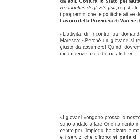
da soli.
Cosa fa lo Stato per aiut
Repubblica degli Stagisti
, registrat
i programmi che le politiche attive 
Lavoro della Provincia di Varese
d
«L'attività di incontro tra doman
Maresca:
«
Perché un giovane si re
giusto da assumere! Quindi dovremm
incombenze molto burocratiche».
«I giovani vengono presso le nost
sono andato a fare Orientamento in
centro per l'impiego: ha alzato la m
e i servizi che offrono:
si parla di