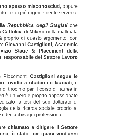
sono spesso misconosciuti
, oppure
nto in cui più urgentemente servono.
lla
Repubblica degli Stagisti
che
à Cattolica di Milano
nella mattinata
rà proprio di questo argomento, con
a:
Giovanni Castiglioni, Academic
rvizio Stage & Placement della
, responsabile del Settore Lavoro
 & Placement,
Castiglioni segue le
oro rivolte a studenti e laureati
; è
di tirocinio per il corso di laurea in
 ed è un vero e proprio appassionato
icato la tesi del suo dottorato di
gia della ricerca sociale proprio ai
isi dei fabbisogni professionali.
re chiamato a dirigere il Settore
ese, è stato per quasi vent'anni