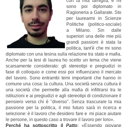
con la mia famiglia, e mi
sono poi diplomato in
Ragioneria a Gallarate. Sto
per laurearmi in Scienze
Politiche (politico-sociale)
a Milano. Sin dalle
superiori una delle mie più
grandi passioni è stata la
politica, tant'è che mi sono
diplomato con una tesina sulla relazione tra stato e mafia.
Anche per la tesi di laurea ho scelto un tema che viene
scarsamente considerato: gli stereotipi e pregiudizi in
fase di colloquio e come essi poi influenzano il mercato
del lavoro. Sono entrambi temi importanti che hanno in
comune una cosa: la cultura. Una società senza cultura è
una società che permette alla mafia di infiltrarsi tra le
istituzioni e ai pregiudizi e agli stereotipi di condizionare il
pensiero verso chi è "diverso". Senza trascurare la mia
passione per la politica, il mio futuro sarà in ricerca e
selezione: è il lavoro che desidero fare e mi piace aiutare
le persone, in questo caso a trovare il lavoro per loro».
Perché ha sottoscritto il
Patto
: «Essendo giovane