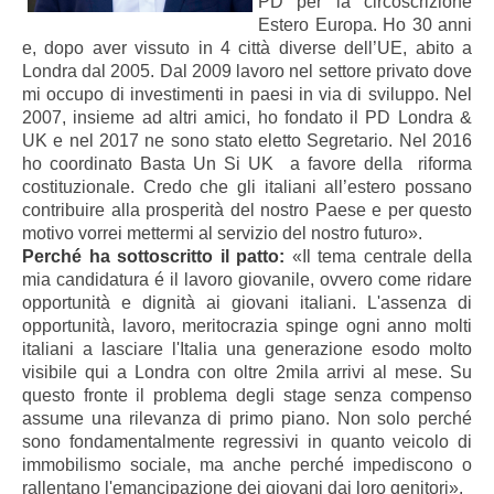
PD per la circoscrizione
Estero Europa. Ho 30 anni
e, dopo aver vissuto in 4 città diverse dell’UE, abito a
Londra dal 2005. Dal 2009 lavoro nel settore privato dove
mi occupo di investimenti in paesi in via di sviluppo. Nel
2007, insieme ad altri amici, ho fondato il PD Londra &
UK e nel 2017 ne sono stato eletto Segretario. Nel 2016
ho coordinato Basta Un Si UK a favore della riforma
costituzionale. Credo che gli italiani all’estero possano
contribuire alla prosperità del nostro Paese e per questo
motivo vorrei mettermi al servizio del nostro futuro».
Perché ha sottoscritto il patto:
«Il tema centrale della
mia candidatura é il lavoro giovanile, ovvero come ridare
opportunità e dignità ai giovani italiani. L'assenza di
opportunità, lavoro, meritocrazia spinge ogni anno molti
italiani a lasciare l'Italia una generazione esodo molto
visibile qui a Londra con oltre 2mila arrivi al mese. Su
questo fronte il problema degli stage senza compenso
assume una rilevanza di primo piano. Non solo perché
sono fondamentalmente regressivi in quanto veicolo di
immobilismo sociale, ma anche perché impediscono o
rallentano l'emancipazione dei giovani dai loro genitori».