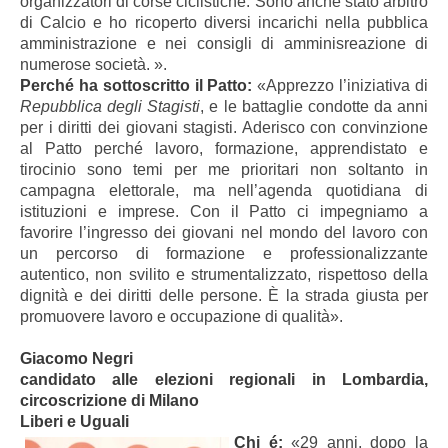
organizzatori di corse ciclistiche. Sono anche stato arbitro
di Calcio e ho ricoperto diversi incarichi nella pubblica
amministrazione e nei consigli di amminisreazione di
numerose società. ».
Perché ha sottoscritto il Patto:
«Apprezzo l’iniziativa di
Repubblica degli Stagisti
, e le battaglie condotte da anni
per i diritti dei giovani stagisti. Aderisco con convinzione
al Patto perché lavoro, formazione, apprendistato e
tirocinio sono temi per me prioritari non soltanto in
campagna elettorale, ma nell’agenda quotidiana di
istituzioni e imprese. Con il Patto ci impegniamo a
favorire l’ingresso dei giovani nel mondo del lavoro con
un percorso di formazione e professionalizzante
autentico, non svilito e strumentalizzato, rispettoso della
dignità e dei diritti delle persone. È la strada giusta per
promuovere lavoro e occupazione di qualità».
Giacomo Negri
candidato alle elezioni regionali in Lombardia,
circoscrizione di Milano
Liberi e Uguali
Chi é:
«29 anni, dopo la