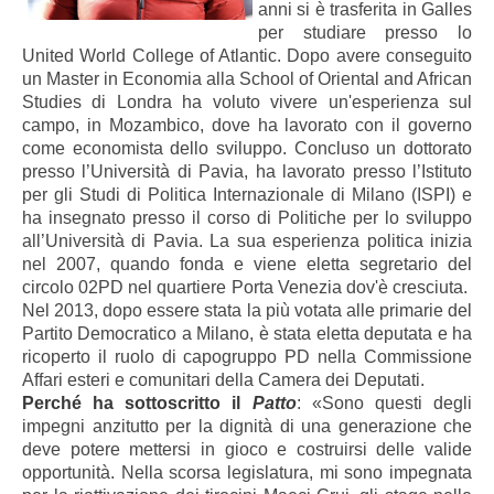
anni si è trasferita in Galles
per studiare presso lo
United World College of Atlantic. Dopo avere conseguito
un Master in Economia alla School of Oriental and African
Studies di Londra ha voluto vivere un'esperienza sul
campo, in Mozambico, dove ha lavorato con il governo
come economista dello sviluppo. Concluso un dottorato
presso l’Università di Pavia, ha lavorato presso l’Istituto
per gli Studi di Politica Internazionale di Milano (ISPI) e
ha insegnato presso il corso di Politiche per lo sviluppo
all’Università di Pavia. La sua esperienza politica inizia
nel 2007, quando fonda e viene eletta segretario del
circolo 02PD nel quartiere Porta Venezia dov'è cresciuta.
Nel 2013, dopo essere stata la più votata alle primarie del
Partito Democratico a Milano, è stata eletta deputata e ha
ricoperto il ruolo di capogruppo PD nella Commissione
Affari esteri e comunitari della Camera dei Deputati.
Perché ha sottoscritto il
Patto
: «Sono questi degli
impegni anzitutto per la dignità di una generazione che
deve potere mettersi in gioco e costruirsi delle valide
opportunità. Nella scorsa legislatura, mi sono impegnata