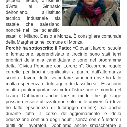
(scuola media) all'Istituto
d'Arte, al Ginnasio
dehoniano, all'Istituto
tecnico industriale sia
statale che salesiano,
nonchè nei licei scientifici
statali di Milano, Desio e Monza. È consigliere comunale
della Margherita nel comune di Monza.
Perché ha sottoscritto il Patto:
«Giovani, lavoro, scuola
e formazione, apprendistato e tirocinio sono stati temi
prioritari della mia candidatura e sono nel programma
della "Civica Popolare con Lorenzin". Occorrono regole
corrette per tirocini significativi a partire dall'alternanza
scuola - lavoro delle secondarie superiori dove ho fatto
molta esperienza di tutoraggio di classi liceali. Essi sono
infatti i ponti importantissimi tra l'istruzione e mondo del
lavoro. Dobbiamo anche fare in modo che gli stage
possano essere utilizzati non solo nelle università (dove
ho fatto epserienza di tutoraggio on-line) ma anche
durante tutto il corso dell'aggiornamento e della
educazione continua degli adulti, senza con ciò ledere i
diritti dei lavoratori. Dobbiamo anche smascherare e