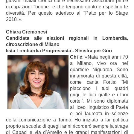
giovani malati cronici cui è necessario assicurare prime
occupazioni "buone" e che tengano conto e rispettino le
diversità. Per questo aderisco al "Patto per lo Stage
2018"».
Chiara Cremonesi
Candidata alle elezioni regionali in Lombardia,
circoscrizione di Milano
lista Lombardia Progressista - Sinistra per Gori
Chi è
: «Nata negli anni 70
a Milano, vivo ora nel
quartiere Niguarda. Sono
innamorata di questa città,
come canta Fortis: “Mi
piacciono i tuoi quadri
grigi, le luci gialle e i tuoi
cortei”. Mi sono diplomata
al liceo linguistico di Pavia
e poi laureata in scienze
della comunicazione a Torino. Ho iniziato a far politica
proprio a scuola; di quegli anni ricorderò sempre la strage
di Capaci e via d’Amelio e le grandi manifestazioni di