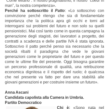
"Come Milano": il nostro pragmatismo, il nostro "coeur in
man", la nostra competenza».
Perché ha sottoscritto il
Patto
: «Lo sottoscrivo con
convinzione perché ritengo che sia di fondamentale
importanza che la politica apra gli occhi e torni ad
interrogarsi sui problemi del futuro e non solo su quelli
pensionistici. Mai così tanto come in questa campagna la
generazione degli stagisti, dei lavoratori a progetto, dei
contratti a scadenza e delle partite IVA è stata ignorata.
Sottoscrivo il patto perché penso sia necessario che la
società ribalti il paradigma che vede le giovani
generazioni come le proprietarie del futuro e per questo
come le ultime file del presente. Oggi bisogna garantire
un percorso professionale di qualità, una retribuzione
economica dignitosa e il rispetto del ruolo; è qualcosa
che nel presente va fatto per dare una stabilità alle
giovani generazioni e per costruire insieme un futuro».
Anna Ascani
Candidata capolista alla Camera in Umbria.
Partito Democratico
Chi è:
«Sono nata nel