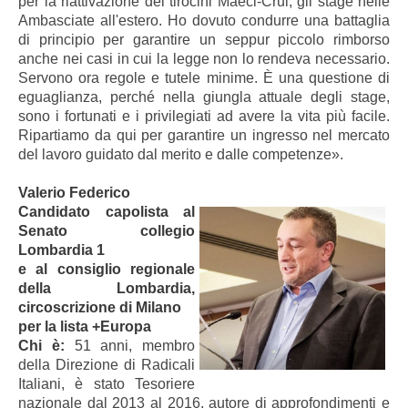
per la riattivazione dei tirocini Maeci-Crui, gli stage nelle
Ambasciate all'estero. Ho dovuto condurre una battaglia
di principio per garantire un seppur piccolo rimborso
anche nei casi in cui la legge non lo rendeva necessario.
Servono ora regole e tutele minime. È una questione di
eguaglianza, perché nella giungla attuale degli stage,
sono i fortunati e i privilegiati ad avere la vita più facile.
Ripartiamo da qui per garantire un ingresso nel mercato
del lavoro guidato dal merito e dalle competenze».
Valerio Federico
Candidato capolista al
Senato collegio
Lombardia 1
e al consiglio regionale
della Lombardia,
circoscrizione di Milano
per la lista +Europa
Chi è
:
51 anni, membro
della Direzione di Radicali
Italiani, è stato Tesoriere
nazionale dal 2013 al 2016, autore di approfondimenti e