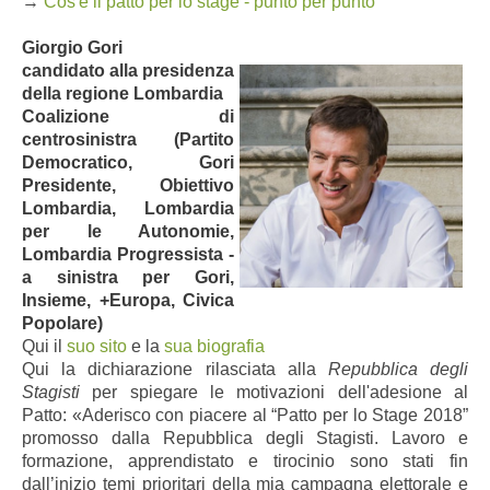
→
Cos'è il patto per lo stage - punto per punto
Giorgio Gori
candidato alla presidenza
della regione Lombardia
Coalizione di
centrosinistra (Partito
Democratico, Gori
Presidente, Obiettivo
Lombardia, Lombardia
per le Autonomie,
Lombardia Progressista -
a sinistra per Gori,
Insieme, +Europa, Civica
Popolare)
Qui il
suo sito
e la
sua biografia
Qui la dichiarazione rilasciata alla
Repubblica degli
Stagisti
per spiegare le motivazioni dell'adesione al
Patto: «Aderisco con piacere al “Patto per lo Stage 2018”
promosso dalla Repubblica degli Stagisti. Lavoro e
formazione, apprendistato e tirocinio sono stati fin
dall’inizio temi prioritari della mia campagna elettorale e