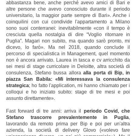
abbastanza bene, anche perché avevo amici di Bari e
altre persone che avevo conosciuto durante il periodo
universitario, la maggior parte sempre di Bari». Anche i
coinquilini con cui condivide l'appartamento a Milano
sono suoi conterranei: inevitabilmente «con il tempo è
cresciuta quella nostalgia di dire “Voglio ritornare in
Puglia”. Magari non subito, ma quando sarò pronto, mi
dicevo, lo farò». Ma nel 2018, quando conclude il
percorso di specialistica in Management, quel momento
non è ancora arrivato. Laurea in tasca e cv arricchito da
sei mesi di stage curricolare in Deloitte, altra società di
consulenza, Stefano bussa allora
alla porta di Bip, in
piazza San Babila: «Mi interessava la consulenza
strategica
; ho fatto l'application, mi hanno chiamato per i
colloqui e ho iniziato subito: stage di tre mesi e poi
assunto direttamente».
Fast forward di tre anni: arriva il
periodo Covid, che
Stefano trascorre prevalentemente in Puglia
,
lavorando da remoto prima per Bip e poi per un'altra
azienda, la società di delivery Glovo («volevo fare