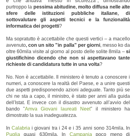
e che andava "messo in sicurezza", dimostrando
purtroppo la
pessima abitudine, molto diffusa nelle alte
sfere delle istituzioni pubbliche italiane, di
sottovalutare gli aspetti tecnici e la funzionalità
informatica dei progetti
?
Ma sopratutto è accettabile che questi vertici – a macello
avvenuto
, con un sito "in palla" per giorni
, messo ko da
oltre 60mila visite al giorno al posto delle solite 8mila –
si
giustifichino dicendo che non si aspettavano tante
richieste di candidatura tutte in una volta
?
No. Non è accettabile. Il ministero è tenuto a conoscere i
numeri, a conoscere la realtà del Paese, e a unire questi
due aspetti predisponendo azioni adeguate. Tanto più se
chi ne sta a capo, il ministro, è stato per anni alla guida
dell'Istat. E invece con il disastro avvenuto all'avvio del
bando "
Amva Giovani laureati Neet
" il ministero ha
dimostrato la sua inadeguatezza.
In
Calabria
i giovani tra i 24 e i 35 anni sono 314mila. In
Puglia
quasi 630mila. In
Campania
poco meno di