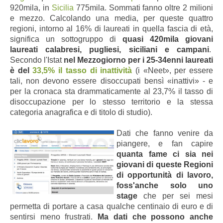
920mila, in
Sicilia
775mila. Sommati fanno oltre 2 milioni
e mezzo. Calcolando una media, per queste quattro
regioni, intorno al 16% di laureati in quella fascia di età,
significa un sottogruppo di
quasi 420mila giovani
laureati calabresi, pugliesi, siciliani e campani
.
Secondo l'Istat
nel Mezzogiorno per i 25-34enni laureati
è del
33,5%
il tasso di inattività
(i «Neet», per essere
tali, non devono essere disoccupati bensì «inattivi» - e
per la cronaca sta drammaticamente al 23,7% il tasso di
disoccupazione per lo stesso territorio e la stessa
categoria anagrafica e di titolo di studio).
Dati che fanno venire da
piangere, e fan capire
quanta fame ci sia nei
giovani di queste Regioni
di opportunità di lavoro,
foss'anche solo uno
stage
che per sei mesi
permetta di portare a casa q
ualche centinaio di euro e di
sentirsi meno frustrati.
Ma dati che possono anche