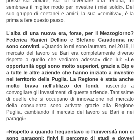
posso sia abitare, sia far diventare una rendita, mi
sembrava il miglior modo per investire i miei soldi». Del
suo gruppo di coetanei e amici, la sua «comitiva», è la
prima a fare questo passo.
L'alba di una nuova era, forse, per il Mezzogiorno?
Federica Ranieri Dellino e Stefano Caradonna ne
sono convinti
. «Quando io mi sono laureato, nel 2018, il
mercato del lavoro su Bari era completamente diverso
rispetto a quello che vediamo adesso» dice lui: «
Le
opportunità oggi sono molto superiori, grazie a Bip e
a tutte le altre aziende che hanno iniziato a investire
nel territorio della Puglia. La Regione è stata anche
molto brava nell'utilizzo dei fondi
, riuscendo a
convogliare gli investimenti di queste aziende. Tantissime
di quelle che si occupano di innovazione nel mercato
della consulenza sono arrivate grazie alla Regione
Puglia, cambiando il mercato del lavoro su Bari e nei
paraggi».
«
Rispetto a quando frequentavo io l'università non ci
sono paragoni: finivi il percorso di studi e dovevi