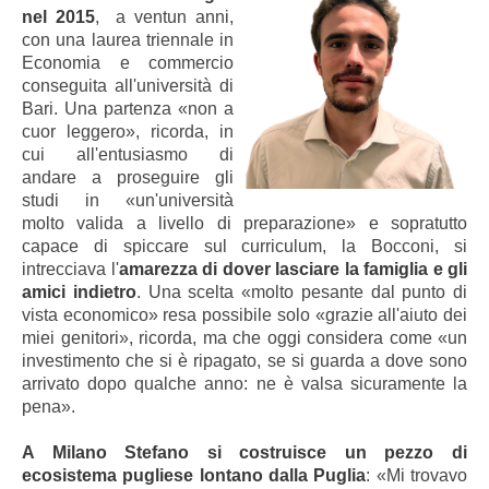
nel 2015
, a ventun anni,
con una laurea triennale in
Economia e commercio
conseguita all'università di
Bari. Una partenza «non a
cuor leggero», ricorda, in
cui all'entusiasmo di
andare a proseguire gli
studi in «un'università
molto valida a livello di preparazione» e sopratutto
capace di spiccare sul curriculum, la Bocconi, si
intrecciava l'
amarezza di dover lasciare la famiglia e gli
amici indietro
. Una scelta «molto pesante dal punto di
vista economico» resa possibile solo «grazie all'aiuto dei
miei genitori», ricorda, ma che oggi considera come «un
investimento che si è ripagato, se si guarda a dove sono
arrivato dopo qualche anno: ne è valsa sicuramente la
pena».
A Milano Stefano si costruisce un pezzo di
ecosistema pugliese lontano dalla Puglia
: «Mi trovavo