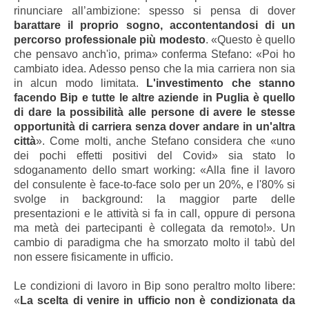
rinunciare all’ambizione: spesso si pensa di dover
barattare il proprio sogno, accontentandosi di un
percorso professionale più modesto
. «Questo è quello
che pensavo anch'io, prima» conferma Stefano: «Poi ho
cambiato idea. Adesso penso che la mia carriera non sia
in alcun modo limitata.
L'investimento che stanno
facendo Bip e tutte le altre aziende in Puglia è quello
di dare la possibilità alle persone di avere le stesse
opportunità di carriera senza dover andare in un'altra
città
». Come molti, anche Stefano considera che «uno
dei pochi effetti positivi del Covid
»
sia stato lo
sdoganamento dello smart working: «Alla fine il lavoro
del consulente è face-to-face solo per un 20%, e l'80% si
svolge in background: la maggior parte delle
presentazioni e le attività si fa in call, oppure di persona
ma metà dei partecipanti è collegata da remoto!». Un
cambio di paradigma che ha smorzato molto il tabù del
non essere fisicamente in ufficio.
Le condizioni di lavoro in Bip sono peraltro molto libere:
«
La scelta di venire in ufficio non è condizionata da