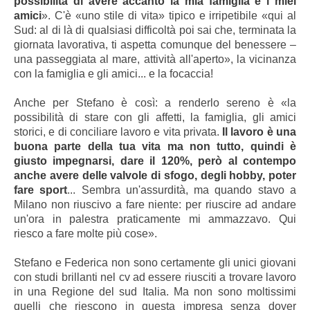
possibilità di avere accanto la mia famiglia e i miei
amici
». C'è «uno stile di vita» tipico e irripetibile «qui al
Sud: al di là di qualsiasi difficoltà poi sai che, terminata la
giornata lavorativa, ti aspetta comunque del benessere –
una passeggiata al mare, attività all'aperto», la vicinanza
con la famiglia e gli amici... e la focaccia!
Anche per Stefano è così: a renderlo sereno è «la
possibilità di stare con gli affetti, la famiglia, gli amici
storici, e di conciliare lavoro e vita privata.
Il lavoro è una
buona parte della tua vita ma non tutto, quindi è
giusto impegnarsi, dare il 120%, però al contempo
anche avere delle valvole di sfogo, degli hobby, poter
fare sport
... Sembra un'assurdità, ma quando stavo a
Milano non riuscivo a fare niente: per riuscire ad andare
un'ora in palestra praticamente mi ammazzavo. Qui
riesco a fare molte più cose».
Stefano e Federica non sono certamente gli unici giovani
con studi brillanti nel cv ad essere riusciti a trovare lavoro
in una Regione del sud Italia. Ma non sono moltissimi
quelli che riescono in questa impresa senza dover