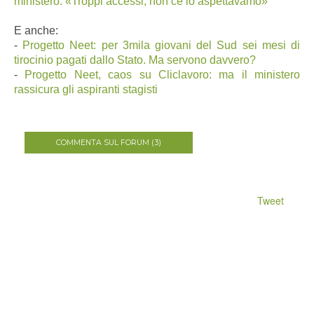
ministero: «Troppi accessi, non ce lo aspettavamo»
E anche:
-
Progetto Neet: per 3mila giovani del Sud sei mesi di
tirocinio pagati dallo Stato. Ma servono davvero?
-
Progetto Neet, caos su Cliclavoro: ma il ministero
rassicura gli aspiranti stagisti
COMMENTA SUL FORUM (3)
Tweet