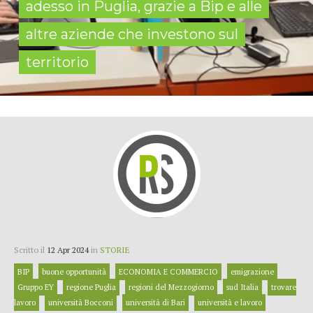
adesso in Puglia, grazie a Bip e alle
altre aziende che investono sul
territorio
Scritto il
12 Apr 2024
in
STORIE
BIP
buone opportunità
ECONOMIA E COMMERCIO
emigrazione
Gruppo EY
regione Puglia
regioni del Mezzogiorno
sud Italia
trovare
lavoro
università Bocconi
università di Bari
università e lavoro