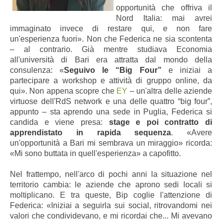
opportunità che offriva il
Nord Italia: mai avrei
immaginato invece di restare qui, e non fare
un'esperienza fuori». Non che Federica ne sia scontenta
– al contrario.
Già mentre studiava Economia
all'università di Bari era attratta dal mondo della
consulenza: «
Seguivo le “Big Four”
e iniziai a
partecipare a workshop e attività di gruppo online, da
qui». Non appena scopre che
EY
– un'altra delle aziende
virtuose dell'RdS network e una delle quattro “big four”,
appunto – sta aprendo una sede in Puglia, Federica si
candida e viene presa:
stage e poi contratto di
apprendistato in rapida sequenza
. «Avere
un'opportunità a Bari mi sembrava un miraggio» ricorda:
«Mi sono buttata in quell'esperienza» a capofitto.
Nel frattempo, nell'arco di pochi anni la situazione nel
territorio cambia: le aziende che aprono sedi locali si
moltiplicano. E tra queste, Bip coglie l'attenzione di
Federica: «Iniziai a seguirla sui social, ritrovandomi nei
valori che condividevano, e mi ricordai che... Mi avevano