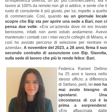
un'esperienza diversa, un po' più commerciale»). Ma il
lavoro al 100% da remoto non gli si addice, e sente che il
ruolo di consulente è più giusto, per lui, rispetto a quello
di commerciale. Così, quando
su un giornale locale
scopre che Bip sta per aprire una sede a Bari, non ci
pensa due volte
: «Era un'azienda dove mi ero trovato
benissimo, infatti non avrei voluto andarmene. Avevo
mantenuto i contatti con i miei vecchi colleghi di Milano, e
così ho avviato percorso di selezione per rientrare in
azienda».
A novembre del 2023, a 28 anni, firma il suo
secondo contratto di assunzione con Bip. Stavolta,
sulla sede di lavoro che più lo rende felice: Bari.
Federica Ranieri Dellino
ha 25 anni e lavora nello
stesso ufficio; a differenza
di Stefano, però, lei
non ha
mai avuto bisogno di
spostarsi. Una
circostanza di cui è la
prima a sorprendersi
:
«Ero affascinata dalle