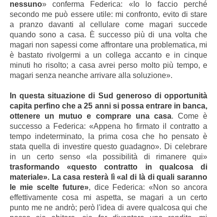
nessuno
» conferma Federica: «Io lo faccio perché
secondo me può essere utile: mi confronto, evito di stare
a pranzo davanti al cellulare come magari succede
quando sono a casa. È successo più di una volta che
magari non sapessi come affrontare una problematica, mi
è bastato rivolgermi a un collega accanto e in cinque
minuti ho risolto; a casa avrei perso molto più tempo, e
magari senza neanche arrivare alla soluzione».
In questa situazione di Sud generoso di opportunità
capita perfino che a 25 anni si possa entrare in banca,
ottenere un mutuo e comprare una casa
. Come è
successo a Federica: «Appena ho firmato il contratto a
tempo indeterminato, la prima cosa che ho pensato è
stata quella di investire questo guadagno». Di celebrare
in un certo senso «la possibilità di rimanere qui»
trasformando «questo contratto in qualcosa di
materiale». La casa resterà lì «al di là di quali saranno
le mie scelte future»
, dice Federica: «Non so ancora
effettivamente cosa mi aspetta, se magari a un certo
punto me ne andrò; però l'idea di avere qualcosa qui che