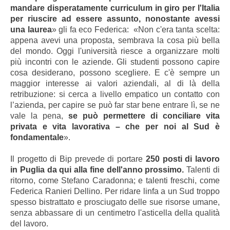
mandare disperatamente curriculum in giro per l'Italia
per riuscire ad essere assunto, nonostante avessi
una laurea
» gli fa eco Federica: «Non c'era tanta scelta:
appena avevi una proposta, sembrava la cosa più bella
del mondo. Oggi l'università riesce a organizzare molti
più incontri con le aziende. Gli studenti possono capire
cosa desiderano, possono scegliere. E c'è sempre un
maggior interesse ai valori aziendali, al di là della
retribuzione: si cerca a livello empatico un contatto con
l’azienda, per capire se può far star bene entrare lì, se ne
vale la pena,
se può permettere di conciliare vita
privata e vita lavorativa – che per noi al Sud è
fondamentale
».
Il progetto di Bip prevede di portare
250 posti di lavoro
in Puglia da qui alla fine dell'anno prossimo.
Talenti di
ritorno, come Stefano Caradonna; e talenti freschi, come
Federica Ranieri Dellino. Per ridare linfa a un Sud troppo
spesso bistrattato e prosciugato delle sue risorse umane,
senza abbassare di un centimetro l'asticella della qualità
del lavoro.