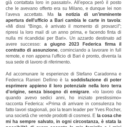
già contattata loro in passato!». All'epoca però il posto
che le avevano offerto era su Milano, e dunque lei non
l'aveva accettato. Ma
la notizia di un'imminente
apertura dell'ufficio a Bari cambia le carte in tavola
:
«Mi dissi “Bingo, è arrivato il momento di provarci!”;
ripresi la loro mail di un anno prima, e facendo finta di
nulla mi ricandidai per Bari». Un azzardo destinato ad
avere successo:
a giugno 2023 Federica firma il
contratto di assunzione
, cominciando a lavorare in full
remote, e non appena l'ufficio di Bari è pronto, diventa la
sua sede di lavoro di riferimento.
Ad accomunare le esperienze di Stefano Caradonna e
Federica Ranieri Dellino è la
soddisfazione di poter
esprimere appieno il loro potenziale nella loro terra
d'origine, senza bisogno di emigrare
. «Io lavoro da
quando avevo sedici anni, ho iniziato prestissimo»
racconta Federica: «Prima di arrivare in consulenza ho
fatto lavori stagionali, poi la team leader per Yves Rocher,
una società che vende prodotti di cosmesi. E
la cosa che
mi ha sempre salvato, in ogni circostanza, è stata la