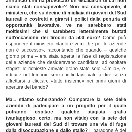
annuncio che ha provocato un escalation di cui non
siamo stati consapevoli»? Non era consapevole, il
ministero, che su decine di migliaia di giovani del Sud
laureati e costretti a girarsi i pollici dalla penuria di
opportunità lavorative, ve ne sarebbero stati
moltissimi che si sarebbero letteralme
nte buttati
sull'occasione dei tirocini da 500 euro?
Come può
rispondere il ministero «tanto è vero che per le aziende
non è successo», raccontando che quando – qualche
giorno prima – era stata aperta la fase di registrazione
delle aziende che desideravano candidarsi ad ospitare
stagisti le richieste arrivate erano state solo «5mila», e
«diluite nel tempo», senza «clicday» vale a dire senza
affrettarsi a cliccare «tutte insieme» nei primi giorni di
apertura del bando?
Ma... stiamo scherzando? Comparare la sete delle
aziende di partecipare a un progetto per il quale
potranno ospitare qualche stagista gratis
(vantaggioso, certo, ma non vitale) con la sete dei
giovani laureati del Sud di trovare una via di fuga
dalla disoccupazione e dallo stallo?
Il paragone è del