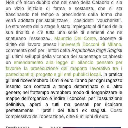
Non c’è alcun dubbio che nel caso della Calabria ci sia
un vizio iniziale di forma e sostanza, che si sta
trascinando nel tempo a prescindere dalla forma che
verrà adottata per stabilizzare i cosiddetti "voucheristi".
Lo strumento dello stage è stato impiegato al di fuori della
sua finalità e c’è tutta una serie di elementi che ne
snaturano l’essenza».
Maurizio Del Conte
, docente di
diritto del lavoro presso l’
università Bocconi di Milano
,
commenta così per i lettori della
Repubblica degli Stagisti
gli ultimi sviluppi della vicenda dei superstage calabresi:
un
emendamento alla legge di bilancio pensato per
favorire la prosecuzione del rapporto lavorativo tra i
partecipanti al progetto e gli enti pubblici locali
.
In pratica
gli enti riceverebbero 10mila euro l’anno per ogni ragazzo
inserito con contratti a tempo determinato o di altro
genere; nel frattempo avrebbero modo di riorganizzare le
mappe dell’organico e indire i concorsi per l’assunzione
definitiva, aperti a tutti ma pensati per ricalcare
perfettamente i profili dei futuri ex stagisti.
Costo
complessivo dell’operazione, oltre 9 milioni di euro.