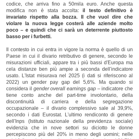
codice, che arriva fino a 50mila euro. Anche questa
modifica non è stata accolta:
il testo definitivo è
invariato rispetto alla bozza. Il che vuol dire che
violare la nuova legge costerà alle aziende molto
poco – e quindi che ci sarà un deterrente piuttosto
basso per i furbetti.
Il contesto in cui entra in vigore la norma è quello di un
Paese in cui il divario retributivo di genere, secondo le
misurazioni ufficiali, appare tra i più bassi d'Europa ma
cela distanze ben più ampie a seconda dell'indicatore
usato. L'Istat misurava nel 2025 (i dati si riferiscono al
2022) un gender pay gap del 5,6%. Ma quando si
considera il
gender overall earnings gap
– indicatore che
tiene conto anche del part-time involontario, della
discontinuità di carriera e della segregazione
occupazionale – il divario complessivo sale al 39,9%,
secondo i dati Eurostat. L'ultimo rendiconto di genere
dell'Inps (Istituto nazionale della previdenza sociale)
evidenzia che in nove settori su diciotto le donne
percepiscono più del 20% in meno degli uomini; nelle