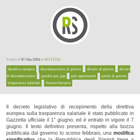
Scritto il
07 Giu 2026
in
NOTIZIE
direttiva europea
discriminazione di genere
divario di genere
divieto
di discriminazione
gender pay gap
pari opportunità
parità di genere
trasparenza salariale
Unione Europea
Il decreto legislativo di recepimento della direttiva
europea sulla trasparenza salariale è stato pubblicato in
Gazzetta ufficiale il 1° giugno, ed è entrato in vigore il 7
giugno. Il testo definitivo presenta, rispetto alla bozza
pubblicata dal governo lo scorso febbraio, una
modifica
significativa
che la
Repubblica degli Stagisti
tiene a