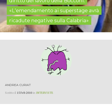
diritto del lavoro della Bocconi:
«L'emendamento ai superstage avrà
ricadute negative sulla Calabria»
ANDREA CURIAT
Scritto il
15 Feb 2010
in
INTERVISTE