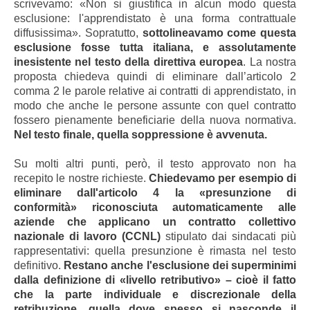
scrivevamo: «Non si giustifica in alcun modo questa
esclusione: l'apprendistato è una forma contrattuale
diffusissima». Sopratutto,
sottolineavamo come questa
esclusione fosse tutta italiana, e assolutamente
inesistente nel testo della direttiva europea
. La nostra
proposta chiedeva quindi di eliminare dall’articolo 2
comma 2 le parole relative ai contratti di apprendistato, in
modo che anche le persone assunte con quel contratto
fossero pienamente beneficiarie della nuova normativa.
Nel testo finale, quella soppressione è avvenuta.
Su molti altri punti, però, il testo approvato non ha
recepito le nostre richieste.
Chiedevamo per esempio di
eliminare dall'articolo 4 la «presunzione di
conformità» riconosciuta automaticamente alle
aziende che applicano un contratto collettivo
nazionale di lavoro (CCNL)
stipulato dai sindacati più
rappresentativi: quella presunzione è rimasta nel testo
definitivo.
Restano anche l'esclusione dei superminimi
dalla definizione di «livello retributivo» – cioè il fatto
che la parte individuale e discrezionale della
retribuzione, quella dove spesso si nasconde il