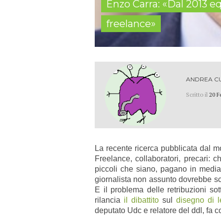
Enzo Carra: «Dal 2013 e
freelance»
ANDREA C
Scritto il
20 F
La recente ricerca pubblicata dal m
Freelance, collaboratori, precari: c
piccoli che siano, pagano in media 
giornalista non assunto dovrebbe scr
E il problema delle retribuzioni so
rilancia
il dibattito
sul
disegno di 
deputato Udc e relatore del ddl, fa 