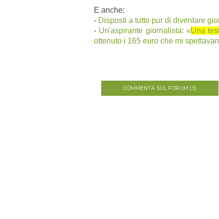
E anche:
-
Disposti a tutto pur di diventare gio
-
Un'aspirante giornalista: «
Una test
ottenuto i 165 euro che mi spettava
COMMENTA SUL FORUM (3)