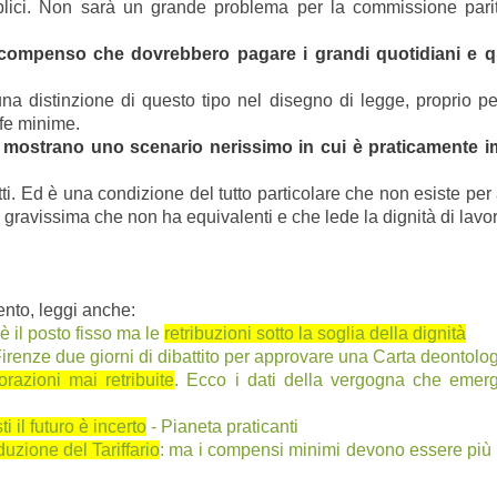
ici. Non sarà un grande problema per la commissione parite
 compenso che dovrebbero pagare i grandi quotidiani e qu
a distinzione di questo tipo nel disegno di legge, proprio per
ffe minime.
mostrano uno scenario nerissimo in cui è praticamente im
ffetti. Ed è una condizione del tutto particolare che non esiste pe
gravissima che non ha equivalenti e che lede la dignità di lavora
nto, leggi anche:
 è il posto fisso ma le
retribuzioni sotto la soglia della dignità
Firenze due giorni di dibattito per approvare una Carta deontolo
orazioni mai retribuite
. Ecco i dati della vergogna che emerg
i il futuro è incerto
- Pianeta praticanti
oduzione del Tariffario
: ma i compensi minimi devono essere più re