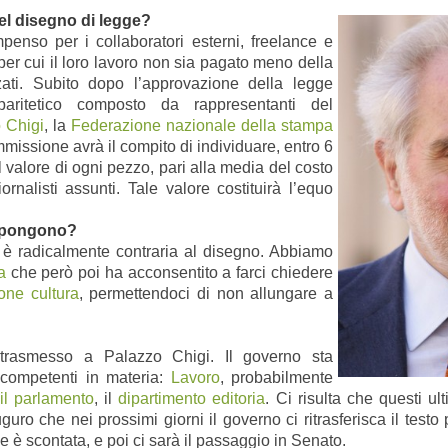
del disegno di legge?
enso per i collaboratori esterni, freelance e
i per cui il loro lavoro non sia pagato meno della
zzati. Subito dopo l’approvazione della legge
paritetico composto da rappresentanti del
 Chigi
, la
Federazione nazionale della stampa
missione avrà il compito di individuare, entro 6
il valore di ogni pezzo, pari alla media del costo
rnalisti assunti. Tale valore costituirà l’equo
 oppongono?
 è radicalmente contraria al disegno. Abbiamo
a
che però poi ha acconsentito a farci chiedere
one cultura
, permettendoci di non allungare a
 trasmesso a Palazzo Chigi. Il governo sta
i competenti in materia:
Lavoro
, probabilmente
il parlamento
, il
dipartimento editoria
. Ci risulta che questi u
guro che nei prossimi giorni il governo ci ritrasferisca il tes
e è scontata, e poi ci sarà il passaggio in Senato.