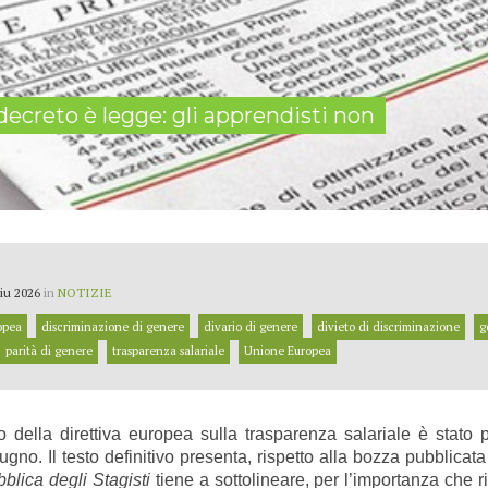
 decreto è legge: gli apprendisti non
iu 2026
in
NOTIZIE
opea
discriminazione di genere
divario di genere
divieto di discriminazione
g
parità di genere
trasparenza salariale
Unione Europea
o della direttiva europea sulla trasparenza salariale è stato p
iugno. Il testo definitivo presenta, rispetto alla bozza pubblica
blica degli Stagisti
tiene a sottolineare, per l’importanza che ri