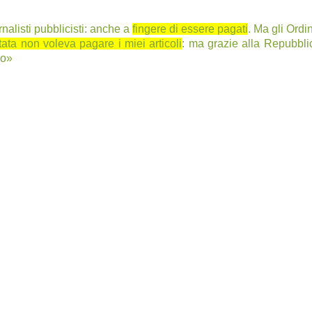
rnalisti pubblicisti: anche a
fingere di essere pagati
. Ma gli Ordi
ata non voleva pagare i miei articoli
: ma grazie alla Repubbli
no»