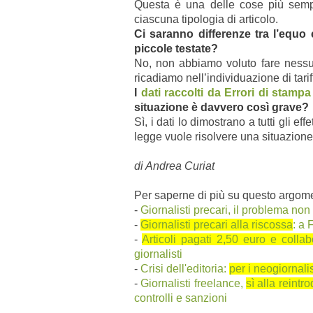
Questa è una delle cose più sempl
ciascuna tipologia di articolo.
Ci saranno differenze tra l’equo
piccole testate?
No, non abbiamo voluto fare nessun
ricadiamo nell’individuazione di tari
I
dati raccolti da Errori di stampa
situazione è davvero così grave?
Sì, i dati lo dimostrano a tutti gli e
legge vuole risolvere una situazione 
di Andrea Curiat
Per saperne di più su questo argome
-
Giornalisti precari, il problema non
-
Giornalisti precari alla riscossa
: a 
-
Articoli pagati 2,50 euro e collab
giornalisti
-
Crisi dell'editoria:
per i neogiornalist
-
Giornalisti freelance,
sì alla reintr
controlli e sanzioni