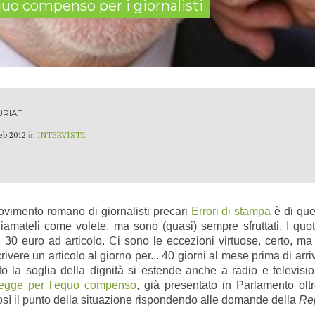
quo compenso per i giornalisti
URIAT
eb 2012
in
INTERVISTE
ovimento romano di giornalisti precari
Errori di stampa
è di que
hiamateli come volete, ma sono (quasi) sempre sfruttati. I quotid
30 euro ad articolo. Ci sono le eccezioni virtuose, certo, ma r
ivere un articolo al giorno per... 40 giorni al mese prima di arr
tto la soglia della dignità si estende anche a radio e televisi
legge per l'equo compenso
, già presentato in Parlamento ol
così il punto della situazione rispondendo alle domande della
Rep