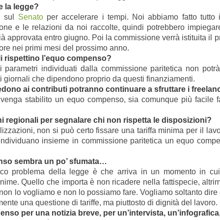
e la legge?
g sul
Senato
per accelerare i tempi. Noi abbiamo fatto tutto
zione e le relazioni da noi raccolte, quindi potrebbero impie
 approvata entro giugno. Poi la commissione verrà istituita il p
ore nei primi mesi del prossimo anno.
li rispettino l’equo compenso?
 parametri individuati dalla commissione paritetica non potrà
i giornali che dipendono proprio da questi finanziamenti.
dono ai contributi potranno continuare a sfruttare i freelanc
nga stabilito un equo compenso, sia comunque più facile far val
ni regionali per segnalare chi non rispetta le disposizioni?
lizzazioni, non si può certo fissare una tariffa minima per il lavo
 individuano insieme in commissione paritetica un equo compe
penso sembra un po’ sfumata…
’unico problema della legge è che arriva in un momento in cui
minime. Quello che importa è non ricadere nella fattispecie, alt
 non lo vogliamo e non lo possiamo fare. Vogliamo soltanto dire
ente una questione di tariffe, ma piuttosto di dignità del lavoro.
nso per una notizia breve, per un’intervista, un’infografica