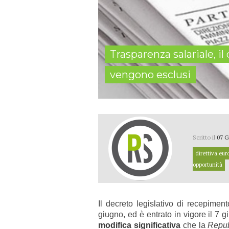
Trasparenza salariale, il
vengono esclusi
Scritto il
07 G
direttiva eur
opportunità
Il decreto legislativo di recepiment
giugno, ed è entrato in vigore il 7 g
modifica significativa
che la
Repub