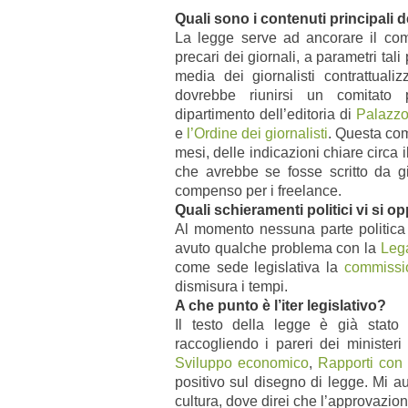
Q
uali sono i contenuti principali 
La legge serve ad ancorare il comp
precari dei giornali, a parametri tal
media dei giornalisti contrattuali
dovrebbe riunirsi un comitato 
dipartimento dell’editoria di
Palazzo
e
l’Ordine dei giornalisti
. Questa com
mesi, delle indicazioni chiare circa 
che avrebbe se fosse scritto da gio
compenso per i freelance.
Quali schieramenti politici vi si
Al momento nessuna parte politica
avuto qualche problema con la
Leg
come sede legislativa la
commissi
dismisura i tempi.
A che punto è l’iter legislativo?
Il testo della legge è già stato
raccogliendo i pareri dei minister
Sviluppo economico
,
Rapporti con 
positivo sul disegno di legge. Mi au
cultura, dove direi che l’approvazion