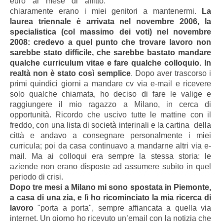
euro al mese di affitto:
chiaramente erano i miei genitori a mantenermi.
La
laurea triennale è arrivata nel novembre 2006, la
specialistica (col massimo dei voti) nel novembre
2008: credevo a quel punto che trovare lavoro non
sarebbe stato difficile, che sarebbe bastato mandare
qualche curriculum vitae e fare qualche colloquio. In
realtà non è stato così semplice
. Dopo aver trascorso i
primi quindici giorni a mandare cv via e-mail e ricevere
solo qualche chiamata, ho deciso di fare le valige e
raggiungere il mio ragazzo a Milano, in cerca di
opportunità. Ricordo che uscivo tutte le mattine con il
freddo, con una lista di società interinali e la cartina della
città e andavo a consegnare personalmente i miei
curricula; poi da casa continuavo a mandarne altri via e-
mail. Ma ai colloqui era sempre la stessa storia: le
aziende non erano disposte ad assumere subito in quel
periodo di crisi.
Dopo tre mesi a Milano mi sono spostata in Piemonte,
a casa di una zia, e lì ho ricominciato la mia ricerca di
lavoro
"porta a porta", sempre affiancata a quella via
internet. Un giorno ho ricevuto un’email con la notizia che