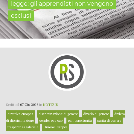
legge: gli apprendisti non vengono
esclusi
Scritto il
07 Giu 2026
in
NOTIZIE
direttiva europea
discriminazione di genere
divario di genere
divieto
di discriminazione
gender pay gap
pari opportunità
parità di genere
trasparenza salariale
Unione Europea