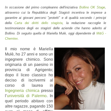
In occasione del primo compleanno dell'iniziativa
Bollino OK Stage
,
attraverso cui la Repubblica degli Stagisti incentiva le imprese a
garantire ai giovani percorsi "protetti" e di qualità secondo i principi
della
Carta dei diritti dello stagista
, la redazione raccoglie le
testimonianze degli ex stagisti delle aziende che hanno aderito al
Bollino. Di seguito quella di Mariella Mulè, oggi dipendente di
M&G -
Chemtex
.
Il mio nome è Mariella
Mulè, ho 27 anni e sono un
ingegnere chimico. Sono
originaria di un paesino in
provincia di Agrigento;
dopo il liceo classico ho
deciso di iscrivermi al
corso di laurea in
Ingegneria chimica
presso
l’
università di Palermo
. In
quel periodo abitavo con
altre ragazze, pagando 150