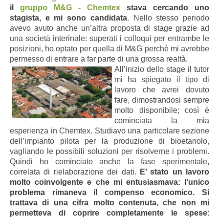
il
gruppo M&G - Chemtex
stava cercando uno
stagista, e mi sono candidata
. Nello stesso periodo
avevo avuto anche un’altra proposta di stage grazie ad
una società interinale: superati i colloqui per entrambe le
posizioni, ho optato per quella di M&G perchè mi avrebbe
permesso di entrare a far parte di una grossa realtà.
All’inizio dello stage il tutor
mi ha spiegato il tipo di
lavoro che avrei dovuto
fare, dimostrandosi sempre
molto disponibile; così è
cominciata la mia
esperienza in Chemtex. Studiavo una particolare sezione
dell’impianto pilota per la produzione di bioetanolo,
vagliando le possibili soluzioni per risolverne i problemi.
Quindi ho cominciato anche la fase sperimentale,
correlata di rielaborazione dei dati.
E’ stato un lavoro
molto coinvolgente e che mi entusiasmava: l’unico
problema rimaneva il compenso economico. Si
trattava di una cifra molto contenuta, che non mi
permetteva di coprire completamente le spese
: