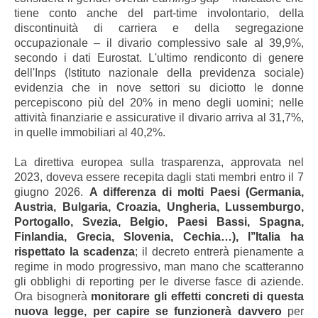
tiene conto anche del part-time involontario, della
discontinuità di carriera e della segregazione
occupazionale – il divario complessivo sale al 39,9%,
secondo i dati Eurostat. L'ultimo rendiconto di genere
dell'Inps (Istituto nazionale della previdenza sociale)
evidenzia che in nove settori su diciotto le donne
percepiscono più del 20% in meno degli uomini; nelle
attività finanziarie e assicurative il divario arriva al 31,7%,
in quelle immobiliari al 40,2%.
La direttiva europea sulla trasparenza, approvata nel
2023, doveva essere recepita dagli stati membri entro il 7
giugno 2026.
A differenza di molti Paesi (Germania,
Austria, Bulgaria, Croazia, Ungheria, Lussemburgo,
Portogallo, Svezia, Belgio, Paesi Bassi, Spagna,
Finlandia, Grecia, Slovenia, Cechia…), l’’Italia ha
rispettato la scadenza
; il decreto entrerà pienamente a
regime in modo progressivo, man mano che scatteranno
gli obblighi di reporting per le diverse fasce di aziende.
Ora bisognerà
monitorare gli effetti concreti di questa
nuova legge, per capire se funzionerà davvero
per