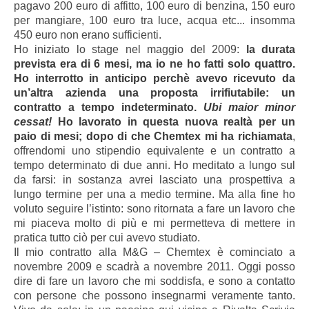
pagavo 200 euro di affitto, 100 euro di benzina, 150 euro
per mangiare, 100 euro tra luce, acqua etc... insomma
450 euro non erano sufficienti.
Ho iniziato lo stage nel maggio del 2009:
la durata
prevista era di 6 mesi, ma io ne ho fatti solo quattro.
Ho interrotto in anticipo perchè avevo ricevuto da
un’altra azienda una proposta irrifiutabile: un
contratto a tempo indeterminato.
Ubi maior minor
cessat!
Ho lavorato in questa nuova realtà per un
paio di mesi; dopo di che Chemtex mi ha richiamata
,
offrendomi uno stipendio equivalente e un contratto a
tempo determinato di due anni. Ho meditato a lungo sul
da farsi: in sostanza avrei lasciato una prospettiva a
lungo termine per una a medio termine. Ma alla fine ho
voluto seguire l’istinto: sono ritornata a fare un lavoro che
mi piaceva molto di più e mi permetteva di mettere in
pratica tutto ciò per cui avevo studiato.
Il mio contratto alla M&G – Chemtex è cominciato a
novembre 2009 e scadrà a novembre 2011. Oggi posso
dire di fare un lavoro che mi soddisfa, e sono a contatto
con persone che possono insegnarmi veramente tanto.