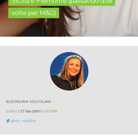
Sicilia e Piemonte (passando due
volte per M&G)
ELEONORA VOLTOLINA
Scritto il
27 Giu 2010
in
STORIE
@ele_voltolina