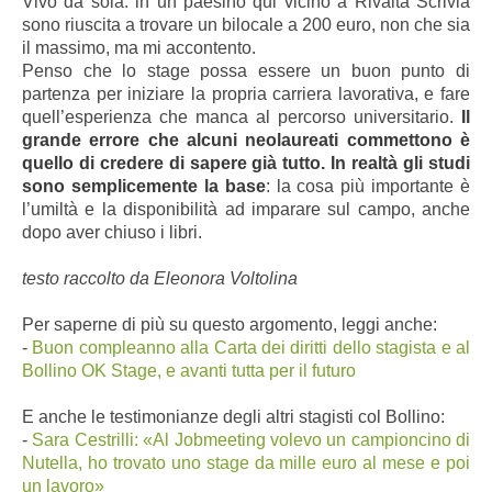
Vivo da sola: in un paesino qui vicino a Rivalta Scrivia
sono riuscita a trovare un bilocale a 200 euro, non che sia
il massimo, ma mi accontento.
Penso che lo stage possa essere un buon punto di
partenza per iniziare la propria carriera lavorativa, e fare
quell’esperienza che manca al percorso universitario.
Il
grande errore che alcuni neolaureati commettono è
quello di credere di sapere già tutto. In realtà gli studi
sono semplicemente la base
: la cosa più importante è
l’umiltà e la disponibilità ad imparare sul campo, anche
dopo aver chiuso i libri.
testo raccolto da Eleonora Voltolina
Per saperne di più su questo argomento, leggi anche:
-
Buon compleanno alla Carta dei diritti dello stagista e al
Bollino OK Stage, e avanti tutta per il futuro
E anche le testimonianze degli altri stagisti col Bollino:
-
Sara Cestrilli: «Al Jobmeeting volevo un campioncino di
Nutella, ho trovato uno stage da mille euro al mese e poi
un lavoro»