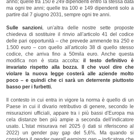
anno; quelle tra 150 e 249 dipendenti entro la stessa data
ma ogni tre anni; quelle tra 100 e 149 dipendenti solo a
partire dal 7 giugno 2031, sempre ogni tre anni.
Sulle sanzioni
, un'altra delle nostre sette proposte
chiedeva di sostituire il rinvio all'articolo 41 del codice
delle pari opportunità – che prevede ammende tra 250 e
1.500 euro – con quello all'articolo 38 di quello stesso
codice, che arriva fino a 50mila euro. Anche questa
modifica non è stata accolta:
il testo definitivo è
invariato rispetto alla bozza. Il che vuol dire che
violare la nuova legge costerà alle aziende molto
poco – e quindi che ci sarà un deterrente piuttosto
basso per i furbetti.
Il contesto in cui entra in vigore la norma è quello di un
Paese in cui il divario retributivo di genere, secondo le
misurazioni ufficiali, appare tra i più bassi d'Europa ma
cela distanze ben più ampie a seconda dell'indicatore
usato. L'Istat misurava nel 2025 (i dati si riferiscono al
2022) un gender pay gap del 5,6%. Ma quando si
considera il
gender overall earnings gap
– indicatore che