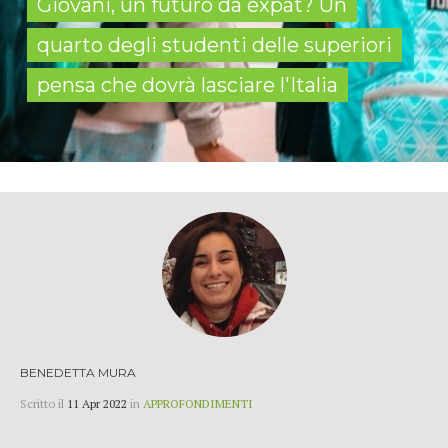
Giovani, un futuro da expat? Un
quarto degli studenti delle superiori
pensa che dovrà lasciare l'Italia
BENEDETTA MURA
Scritto il
11 Apr 2022
in
APPROFONDIMENTI