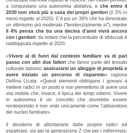
a conquistarsi una autonomia abitativa, e
che entro il
2030 non vivrà più a casa dei propri genitori
(il 3% in
meno rispetto al 2020). C'è poi un 39% che ha dimostrato
un ottimismo più moderato (“tendenzialmente sì”), mentre
il 4% pensa che tra una decina d'anni vivrà ancora
con i genitori
: da notare che la percentuale di sfiduciati è
raddoppiata rispetto al 2020.
«
Vivere al di fuori dal contesto familiare va di pari
passo con altri due fattori
che fanno parte del tessuto
culturale italiano
: assicurarsi un alloggio di proprietà e
avere iniziato un percorso di risparmio
» ragiona
Delfina Licata: «Questi elementi obbligano i giovani a
mettere radici in un posto e non permettono di avere una
vita mobile che, invece, è tipica dei tempi odierni. Vivere
in autonomia è un concetto che dovrebbe essere
reinterpretato e non visto unicamente come l’abbandono
del nucleo familiare».
Il desiderio di allontanarsi dalle proprie radici ed
espatriare, sia per la generazione Z che per i millennials,