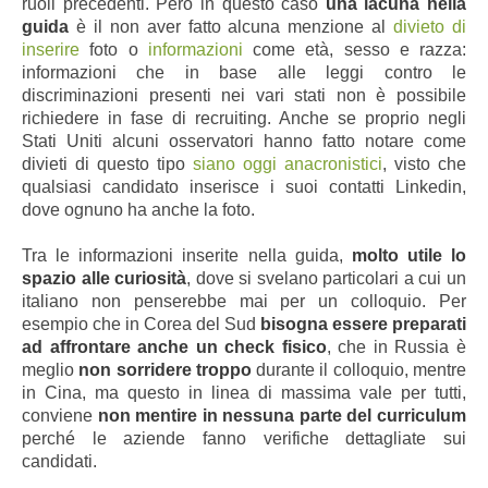
ruoli precedenti. Però in questo caso
una lacuna nella
guida
è il non aver fatto alcuna menzione al
divieto di
inserire
foto o
informazioni
come età, sesso e razza:
informazioni che in base alle leggi contro le
discriminazioni presenti nei vari stati non è possibile
richiedere in fase di recruiting. Anche se proprio negli
Stati Uniti alcuni osservatori hanno fatto notare come
divieti di questo tipo
siano oggi anacronistici
, visto che
qualsiasi candidato inserisce i suoi contatti Linkedin,
dove ognuno ha anche la foto.
Tra le informazioni inserite nella guida,
molto utile lo
spazio alle curiosità
, dove si svelano particolari a cui un
italiano non penserebbe mai per un colloquio. Per
esempio che in Corea del Sud
bisogna essere preparati
ad affrontare anche un check fisico
, che in Russia è
meglio
non sorridere troppo
durante il colloquio, mentre
in Cina, ma questo in linea di massima vale per tutti,
conviene
non mentire in nessuna parte del curriculum
perché le aziende fanno verifiche dettagliate sui
candidati.