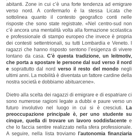
abitanti. Zone in cui c’è una forte tendenza ad emigrare
verso nord. A confermarlo è la stessa Licata che
sottolinea quanto il contesto geografico conti nelle
risposte che sono state registrate. «Nel centro-sud non
c’è ancora una mentalità volta alla formazione scolastica
e professionale di stampo europeo che invece è propria
dei contesti settentrionali, su tutti Lombardia e Veneto. I
ragazzi che hanno risposto sentono l’esigenza di vivere
lontano da casa.
C’è questa tradizione, un leitmotiv,
che porta a spostare le persone dal sud verso il nord
e
soprattutto dal nord
verso il resto del mondo
negli
ultimi anni. La mobilità è diventata un fattore cardine della
nostra società e dobbiamo abituarcene».
Dietro alla scelta dei ragazzi di emigrare e di espatriare ci
sono numerose ragioni legate a dubbi e paure verso un
futuro involutivo nel luogo in cui si è cresciuti.
La
preoccupazione principale è, per uno studente su
cinque, quella di trovare un lavoro soddisfacente
e
che lo faccia sentire realizzato nella sfera professionale.
A seguire, nella lista troviamo
l’autonomia finanziaria