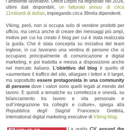
l’ambiente lavorativo. Office Depot ha registrato nel 2016,
ultimi dati disponibili,
un fatturato annuo di circa
11miliardi di dollari
, impiegando circa 38mila dipendenti.
Viking, però, non si occupa solo di vendere prodotti per
ufficio, ma cerca anche di creare dei messaggi più ampi,
motivo per cui ha creato il blog per cui è stata realizzata
la guida. Che è stata concepita su iniziativa del team
inglese, in cui lavorano una ventina di persone che si
occupano principalmente di comunicazione e digital
marketing, e poi tradotta e messa a disposizione anche
nel mercato italiano.
L’obiettivo del blog
è quello di
«aumentare il traffico del sito, allargare i lettori e il target,
ma soprattutto
essere protagonista in una community
di persone
dove i valori sono quelli legati al mondo del
lavoro. E quindi a tematiche su correttezza e onestà, su
bilanciamento tra lavoro e vita personale e
sull’integrazione tra colleghi e culture», spiega alla
Repubblica degli Stagisti
Francesco Grottola,
international digital marketing executive di
Viking blog
.
La guida
CV around the