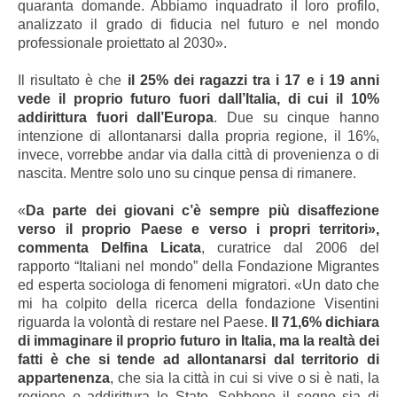
quaranta domande. Abbiamo inquadrato il loro profilo,
analizzato il grado di fiducia nel futuro e nel mondo
professionale proiettato al 2030».
Il risultato è che
il 25% dei ragazzi tra i 17 e i 19 anni
vede il proprio futuro fuori dall’Italia, di cui il 10%
addirittura fuori dall’Europa
. Due su cinque hanno
intenzione di allontanarsi dalla propria regione, il 16%,
invece, vorrebbe andar via dalla città di provenienza o di
nascita. Mentre solo uno su cinque pensa di rimanere.
«
Da parte dei giovani c’è sempre più disaffezione
verso il proprio Paese e verso i propri territori»,
commenta Delfina Licata
, curatrice dal 2006 del
rapporto “Italiani nel mondo” della Fondazione Migrantes
ed esperta sociologa di fenomeni migratori.
«Un dato che
mi ha colpito della ricerca della fondazione Visentini
riguarda la volontà di restare nel Paese.
Il 71,6% dichiara
di immaginare il proprio futuro in Italia, ma la realtà dei
fatti è che si tende ad allontanarsi dal territorio di
appartenenza
, che sia la città in cui si vive o si è nati, la
regione o addirittura lo Stato.
Sebbene il sogno sia di