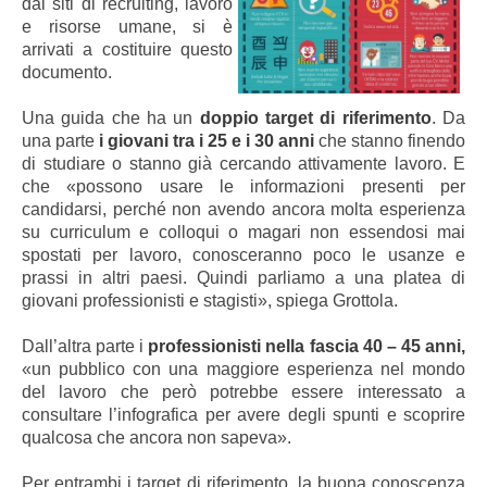
dai siti di recruiting, lavoro
e risorse umane, si è
arrivati a costituire questo
documento.
Una guida che ha un
doppio target di riferimento
. Da
una parte
i giovani tra i 25 e i 30 anni
che stanno finendo
di studiare o stanno già cercando attivamente lavoro. E
che «possono usare le informazioni presenti per
candidarsi, perché non avendo ancora molta esperienza
su curriculum e colloqui o magari non essendosi mai
spostati per lavoro, conosceranno poco le usanze e
prassi in altri paesi. Quindi parliamo a una platea di
giovani professionisti e stagisti», spiega Grottola.
Dall’altra parte i
professionisti nella fascia 40 – 45 anni,
«un pubblico con una maggiore esperienza nel mondo
del lavoro che però potrebbe essere interessato a
consultare l’infografica per avere degli spunti e scoprire
qualcosa che ancora non sapeva».
Per entrambi i target di riferimento, la buona conoscenza