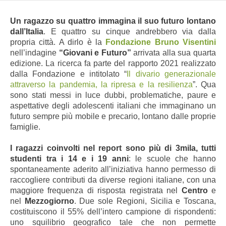
Un ragazzo su quattro immagina il suo futuro lontano
dall’Italia
. E quattro su cinque andrebbero via dalla
propria città. A dirlo è la
Fondazione Bruno Visentini
nell’indagine
“Giovani e Futuro”
arrivata alla sua quarta
edizione. La ricerca fa parte del rapporto 2021 realizzato
dalla Fondazione e intitolato “
Il divario generazionale
attraverso la pandemia, la ripresa e la resilienza
”. Qua
sono stati messi in luce dubbi, problematiche, paure e
aspettative degli adolescenti italiani che immaginano un
futuro sempre più mobile e precario, lontano dalle proprie
famiglie.
I ragazzi coinvolti nel report sono più di 3mila
, tutti
studenti tra i 14 e i 19 anni
: l
e scuole che hanno
spontaneamente aderito all’iniziativa hanno permesso di
raccogliere contributi
da diverse regioni italiane, con una
maggiore frequenza di risposta registrata nel
Centro
e
nel
Mezzogiorno
. Due sole Regioni, Sicilia e Toscana,
costituiscono il 55% dell’intero campione di rispondenti:
uno squilibrio geografico tale che non permette