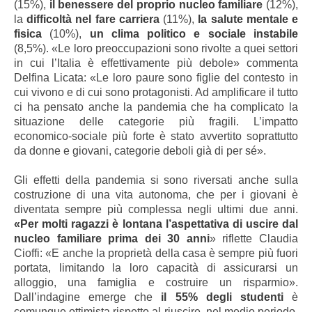
(15%),
il benessere del proprio nucleo familiare
(12%),
la
difficoltà nel fare carriera
(11%),
la salute mentale e
fisica
(10%),
un clima politico e sociale instabile
(8,5%). «Le loro preoccupazioni sono rivolte a quei settori
in cui l’Italia è effettivamente più debole» commenta
Delfina Licata: «Le loro paure sono figlie del contesto in
cui vivono e di cui sono protagonisti. Ad amplificare il tutto
ci ha pensato anche la pandemia che ha complicato la
situazione delle categorie più fragili. L’impatto
economico-sociale più forte è stato avvertito soprattutto
da donne e giovani, categorie deboli già di per sé».
Gli effetti della pandemia si sono riversati anche sulla
costruzione di una vita autonoma, che per i giovani è
diventata sempre più complessa negli ultimi due anni.
«Per molti ragazzi è lontana l’aspettativa di uscire dal
nucleo familiare prima dei 30 anni
» riflette
Claudia
Cioffi: «
E anche la proprietà della casa è sempre più fuori
portata, limitando la loro capacità di assicurarsi un
alloggio, una famiglia e costruire un risparmio».
Dall’indagine emerge che
il 55% degli studenti
è
comunque ottimista rispetto al riuscire, nel medio periodo,