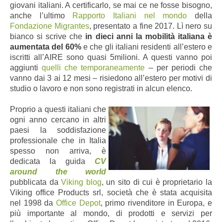
giovani italiani. A certificarlo, se mai ce ne fosse bisogno,
anche l’ultimo
Rapporto Italiani nel mondo
della
Fondazione Migrantes
, presentato a fine 2017. Lì nero su
bianco si scrive che
in dieci anni la mobilità italiana è
aumentata del 60%
e che gli italiani residenti all’estero e
iscritti all’AIRE sono quasi 5milioni. A questi vanno poi
aggiunti
quelli che temporaneamente
– per periodi che
vanno dai 3 ai 12 mesi – risiedono all’estero per motivi di
studio o lavoro e non sono registrati in alcun elenco.
Proprio a questi italiani che
ogni anno cercano in altri
paesi la soddisfazione
professionale che in Itali
a
spesso non arriva, è
dedicata la guida
CV
around the world
pubblicata da
Viking blog
, un sito di cui è proprietario la
Viking office Products srl, società che è stata acquisita
nel 1998 da
Office Depot
, primo rivenditore in Europa, e
più importante al mondo, di prodotti e servizi per