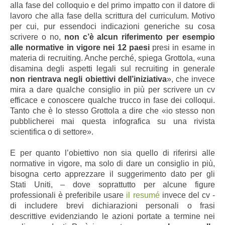
alla fase del colloquio e del primo impatto con il datore di
lavoro che alla fase della scrittura del curriculum. Motivo
per cui, pur essendoci indicazioni generiche su cosa
scrivere o no,
non c’è alcun riferimento per esempio
alle normative in vigore nei 12 paesi
presi in esame in
materia di recruiting. Anche perché, spiega Grottola, «una
disamina degli aspetti legali sul recruiting in generale
non rientrava negli obiettivi dell’iniziativa
», che invece
mira a dare qualche consiglio in più per scrivere un cv
efficace e conoscere qualche trucco in fase dei colloqui.
Tanto che è lo stesso Grottola a dire che «io stesso non
pubblicherei mai questa infografica su una rivista
scientifica o di settore».
E per quanto l’obiettivo non sia quello di riferirsi alle
normative in vigore, ma solo di dare un consiglio in più,
bisogna certo apprezzare il suggerimento dato per gli
Stati Uniti, – dove soprattutto per alcune figure
professionali è preferibile usare
il resumé
invece del cv -
di includere brevi dichiarazioni personali o frasi
descrittive evidenziando le azioni portate a termine nei