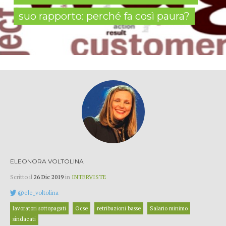
suo rapporto: perché fa così paura?
ELEONORA VOLTOLINA
Scritto il
26 Dic 2019
in
INTERVISTE
@ele_voltolina
lavoratori sottopagati
Ocse
retribuzioni basse
Salario minimo
sindacati