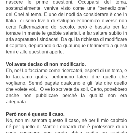
nascere le prime questioni. Occuparsi del tema,
sostanzialmente, veniva visto come una “benedizione”
del Cnel al tema. E uno dei nodi da considerare è che in
Italia ci sono livelli di sviluppo economico diversi: non
certo l’affermazione del secolo, però è bastato per far
tornare in mente le gabbie salariali, e far saltare subito in
aria sopratutto i sindacati. Da qui la richiesta di modificare
il capitolo, depurandolo da qualunque riferimento a questi
temi e alle questioni aperte.
Voi avete deciso di non modificarlo.
Eh, no! Lo facciamo come ricercatori, esperti di un tema, e
lo facciamo gratis: perlomeno fateci dire quello che
vogliamo. Sennò pagate qualcuno e gli fate dire quello
che volete voi... O ve lo scrivete da soli. Certo, potrebbero
anche non pubblicare perché la qualità non era
adeguata…
Però non è questo il caso.
No, non mi sembra questo il caso, né per il mio capitolo
né per quello di Marco Leonardi che è professore di un
certo spessore: non credo abbia scritto un capitolo