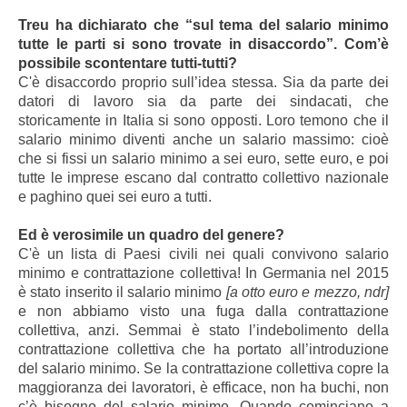
Treu ha dichiarato che “sul tema del salario minimo
tutte le parti si sono trovate in disaccordo”. Com’è
possibile scontentare tutti-tutti?
C'è disaccordo proprio sull’idea stessa. Sia da parte dei
datori di lavoro sia da parte dei sindacati, che
storicamente in Italia si sono opposti. Loro temono che il
salario minimo diventi anche un salario massimo: cioè
che si fissi un salario minimo a sei euro, sette euro, e poi
tutte le imprese escano dal contratto collettivo nazionale
e paghino quei sei euro a tutti.
Ed è verosimile un quadro del genere?
C'è un lista di Paesi civili nei quali convivono salario
minimo e contrattazione collettiva! In Germania nel 2015
è stato inserito il salario minimo
[a otto euro e mezzo, ndr]
e non abbiamo visto una fuga dalla contrattazione
collettiva, anzi. Semmai è stato l’indebolimento della
contrattazione collettiva che ha portato all’introduzione
del salario minimo. Se la contrattazione collettiva copre la
maggioranza dei lavoratori, è efficace, non ha buchi, non
c’è bisogno del salario minimo. Quando cominciano a