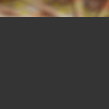
Gli stipendi troppo bassi dei giovani e
la polpetta avvelenata dell'aiuto dalla
famiglia