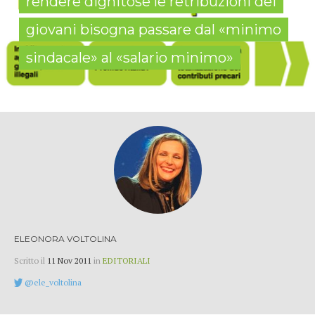
rendere dignitose le retribuzioni dei
giovani bisogna passare dal «minimo
sindacale» al «salario minimo»
ELEONORA VOLTOLINA
Scritto il
11 Nov 2011
in
EDITORIALI
@ele_voltolina