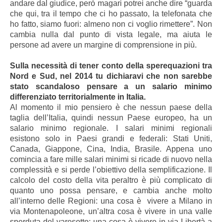
andare dal giudice, però magari potrei anche dire “guarda
che qui, tra il tempo che ci ho passato, la telefonata che
ho fatto, siamo fuori: almeno non ci voglio rimettere”. Non
cambia nulla dal punto di vista legale, ma aiuta le
persone ad avere un margine di comprensione in più.
Sulla necessità di tener conto della sperequazioni tra
Nord e Sud, nel 2014 tu dichiaravi che non sarebbe
stato scandaloso pensare a un salario minimo
differenziato territorialmente in Italia.
Al momento il mio pensiero è che nessun paese della
taglia dell’Italia, quindi nessun Paese europeo, ha un
salario minimo regionale. I salari minimi regionali
esistono solo in Paesi grandi e federali: Stati Uniti,
Canada, Giappone, Cina, India, Brasile. Appena uno
comincia a fare mille salari minimi si ricade di nuovo nella
complessità e si perde l’obiettivo della semplificazione. Il
calcolo del costo della vita peraltro è più complicato di
quanto uno possa pensare, e cambia anche molto
all’interno delle Regioni: una cosa è vivere a Milano in
via Montenapoleone, un’altra cosa è vivere in una valle
sperduta del varesotto; una cosa è vivere in via Libertà a