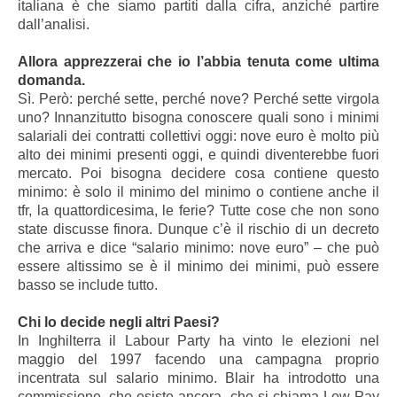
italiana è che siamo partiti dalla cifra, anziché partire
dall’analisi.
Allora apprezzerai che io l’abbia tenuta come ultima
domanda.
Sì. Però: perché sette, perché nove? Perché sette virgola
uno? Innanzitutto bisogna conoscere quali sono i minimi
salariali dei contratti collettivi oggi: nove euro è molto più
alto dei minimi presenti oggi, e quindi diventerebbe fuori
mercato. Poi bisogna decidere cosa contiene questo
minimo: è solo il minimo del minimo o contiene anche il
tfr, la quattordicesima, le ferie? Tutte cose che non sono
state discusse finora. Dunque c’è il rischio di un decreto
che arriva e dice “salario minimo: nove euro” – che può
essere altissimo se è il minimo dei minimi, può essere
basso se include tutto.
Chi lo decide negli altri Paesi?
In Inghilterra il Labour Party ha vinto le elezioni nel
maggio del 1997 facendo una campagna proprio
incentrata sul salario minimo. Blair ha introdotto una
commissione, che esiste ancora, che si chiama Low Pay