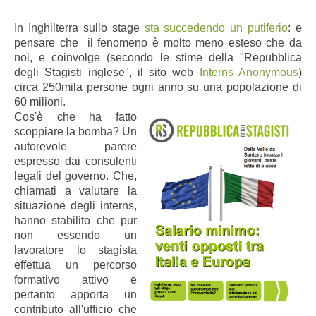
In Inghilterra sullo stage
sta succedendo un putiferio
: e
pensare che il fenomeno è molto meno esteso che da
noi, e coinvolge (secondo le stime della "Repubblica
degli Stagisti inglese", il sito
web
Interns Anonymous
)
circa 250mila persone ogni anno su una popolazione di
60 milioni.
Cos'è che ha fatto
scoppiare la bomba? Un
autorevole parere
espresso dai consulenti
legali del governo. Che,
chiamati a valutare la
situazione degli interns,
hanno stabilito che pur
non essendo un
lavoratore lo stagista
effettua un percorso
formativo attivo e
pertanto apporta un
contributo all'ufficio che