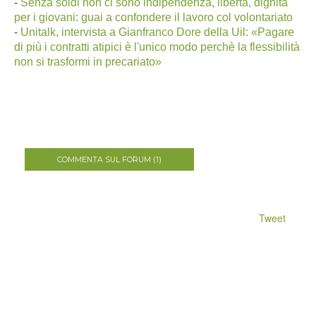
-
Senza soldi non ci sono indipendenza, libertà, dignità
per i giovani: guai a confondere il lavoro col volontariato
-
Unitalk, intervista a Gianfranco Dore della Uil: «Pagare
di più i contratti atipici è l'unico modo perchè la flessibilità
non si trasformi in precariato»
COMMENTA SUL FORUM (1)
Tweet