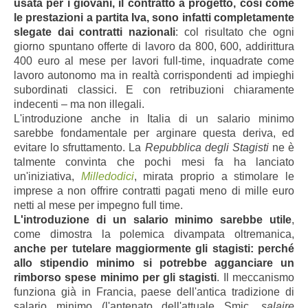
usata per i giovani, il contratto a progetto, così come
le prestazioni a partita Iva, sono infatti completamente
slegate dai contratti nazionali
: col risultato che ogni
giorno spuntano offerte di lavoro da 800, 600, addirittura
400 euro al mese per lavori full-time, inquadrate come
lavoro autonomo ma in realtà corrispondenti ad impieghi
subordinati classici. E con retribuzioni chiaramente
indecenti – ma non illegali.
L'introduzione anche in Italia di un salario minimo
sarebbe fondamentale per arginare questa deriva, ed
evitare lo sfruttamento. La
Repubblica degli Stagisti
ne è
talmente convinta che pochi mesi fa ha lanciato
un'iniziativa,
Milledodici
, mirata proprio a stimolare le
imprese a non offrire contratti pagati meno di mille euro
netti al mese per impegno full time.
L'introduzione di un salario minimo sarebbe utile
,
come dimostra la polemica divampata oltremanica,
anche per tutelare maggiormente gli stagisti: perché
allo stipendio minimo si potrebbe agganciare un
rimborso spese minimo per gli stagisti
. Il meccanismo
funziona già in Francia, paese dell'antica tradizione di
salario minimo (l'antenato dell'attuale Smic,
salaire