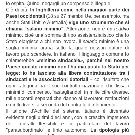
lo ospita. Quindi negargli un compenso è illegale.
C'è di più.
In Inghilterra come nella maggior parte dei
Paesi occidentali
(18 su 27 membri Ue, per esempio, ma
anche Stati Uniti e Australia)
vige uno strumento che si
chiama "salario minimo"
. Attenzione: non è un
reddito
minimo, cioè una somma di tipo assistenzialistico che lo
Stato elargisce a chi non lavora. Il
salario
minimo è una
soglia minima oraria sotto la quale nessun datore di
lavoro può scendere. In italiano il linguaggio comune lo
chiamerebbe
«minimo sindacale», perché nel nostro
Paese questo minimo non l'ha mai posto lo Stato per
legge: lo ha lasciato alla libera contrattazione tra i
sindacati e le associazioni datoriali
– col risultato che
ogni categoria ha il suo contratto nazionale che fissa i
minimi di compenso, frastagliandoli in mille cifre diverse,
mille accordi separati che danno ai lavoratori retribuzioni
e diritti diversi a seconda del contratto di riferimento.
Il tallone d'Achille del sistema italiano è diventato
evidente negli ultimi dieci anni, con la crescita impetuosa
dei contratti flessibili e in particolare del lavoro
"parasubordinato" e finto autonomo.
La tipologia più