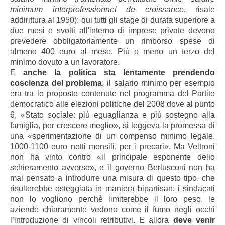
minimum interprofessionnel de croissance
, risale
addirittura al 1950): qui tutti gli stage di durata superiore a
due mesi e svolti all'interno di imprese private devono
prevedere obbligatoriamente un rimborso spese di
almeno 400 euro al mese. Più o meno un terzo del
minimo dovuto a un lavoratore.
E
anche la politica sta lentamente prendendo
coscienza del problema
: il salario minimo per esempio
era tra le proposte contenute nel programma del Partito
democratico alle elezioni politiche del 2008 dove al punto
6, «Stato sociale: più eguaglianza e più sostegno alla
famiglia, per crescere meglio», si leggeva la promessa di
una «sperimentazione di un compenso minimo legale,
1000-1100 euro netti mensili, per i precari». Ma Veltroni
non ha vinto contro «il principale esponente dello
schieramento avverso», e il governo Berlusconi non ha
mai pensato a introdurre una misura di questo tipo, che
risulterebbe osteggiata in maniera bipartisan: i sindacati
non lo vogliono perchè limiterebbe il loro peso, le
aziende chiaramente vedono come il fumo negli occhi
l’introduzione di vincoli retributivi. E allora
deve venir