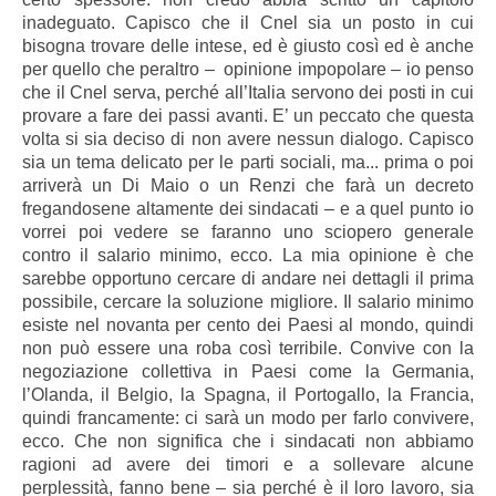
inadeguato. Capisco che il Cnel sia un posto in cui
bisogna trovare delle intese, ed è giusto così ed è anche
per quello che peraltro – opinione impopolare – io penso
che il Cnel serva, perché all’Italia servono dei posti in cui
provare a fare dei passi avanti. E’ un peccato che questa
volta si sia deciso di non avere nessun dialogo. Capisco
sia un tema delicato per le parti sociali, ma... prima o poi
arriverà un Di Maio o un Renzi che farà un decreto
fregandosene altamente dei sindacati – e a quel punto io
vorrei poi vedere se faranno uno sciopero generale
contro il salario minimo, ecco. La mia opinione è che
sarebbe opportuno cercare di andare nei dettagli il prima
possibile, cercare la soluzione migliore. Il salario minimo
esiste nel novanta per cento dei Paesi al mondo, quindi
non può essere una roba così terribile. Convive con la
negoziazione collettiva in Paesi come la Germania,
l’Olanda, il Belgio, la Spagna, il Portogallo, la Francia,
quindi francamente: ci sarà un modo per farlo convivere,
ecco. Che non significa che i sindacati non abbiamo
ragioni ad avere dei timori e a sollevare alcune
perplessità, fanno bene – sia perché è il loro lavoro, sia