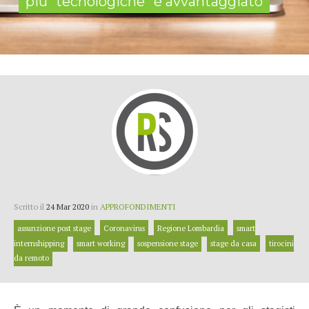
più “tecnologiche” è avvantaggiato
Scritto il
24 Mar 2020
in
APPROFONDIMENTI
assunzione post stage
Coronavirus
Regione Lombardia
smart
internshipping
smart working
sospensione stage
stage da casa
tirocini
da remoto