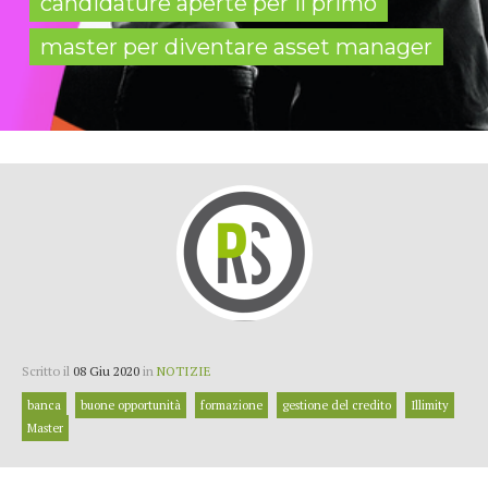
candidature aperte per il primo
master per diventare asset manager
Scritto il
08 Giu 2020
in
NOTIZIE
banca
buone opportunità
formazione
gestione del credito
Illimity
Master