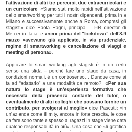
l’attivazione di altri tre percorsi, due extracurricolari e
un curricolare
. «Siamo stati molto rapidi nell’attivazione
dello smartworking per tutti i nostri dipendenti, prima in a
Milano e successivamente anche a Roma, compresi gli
stagisti» dice Paola Pagni, principal – HR director di
Mercer in Italia, e
ancor prima del “lockdown” dell’8-9
marzo «avevamo già applicato, in via prudenziale,
regime di smartworking e cancellazione di viaggi e
meeting di persona».
Applicare lo smart working agli stagisti è in un certo
senso una sfida – perché fare uno stage da casa, in
condizioni normali, è un controsenso… Dunque come si
fa ad “adattarlo” a una modalità da remoto?
«Per sua
natura lo stage è un’esperienza formativa che
necessita della presenza costante del tutor, o
eventualmente di altri colleghi che possano fornire un
contributo, per svolgersi al meglio»
dice Pascutti: «in
un’azienda come illimity, ancora in forte crescita, le cose
da fare sono tante e spesso ai ragazzi in stage viene data
qualche responsabilità in più». Una cosa che «li gratifica