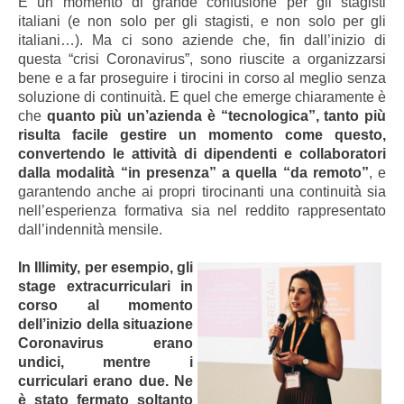
È un momento di grande confusione per gli stagisti
italiani (e non solo per gli stagisti, e non solo per gli
italiani…). Ma ci sono aziende che, fin dall’inizio di
questa “crisi Coronavirus”, sono riuscite a organizzarsi
bene e a far proseguire i tirocini in corso al meglio senza
soluzione di continuità. E quel che emerge chiaramente è
che
quanto più un’azienda è “tecnologica”, tanto più
risulta facile gestire un momento come questo,
convertendo le attività di
dipendenti e collaboratori
dalla modalità “in presenza” a quella “da remoto”
, e
garantendo anche ai propri tirocinanti una continuità sia
nell’esperienza formativa sia nel reddito rappresentato
dall’indennità mensile.
In Illimity, per esempio, gli
stage extracurriculari in
corso al momento
dell’inizio della situazione
Coronavirus erano
undici, mentre i
curriculari erano due. Ne
è stato fermato soltanto