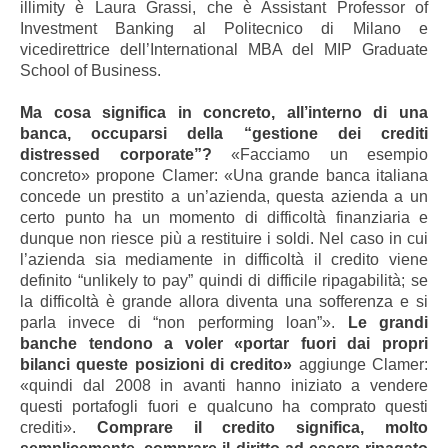
illimity è Laura Grassi, che è Assistant Professor of
Investment Banking al Politecnico di Milano e
vicedirettrice dell’International MBA del MIP Graduate
School of Business.
Ma cosa significa in concreto, all’interno di una
banca, occuparsi della “gestione dei crediti
distressed corporate”?
«Facciamo un esempio
concreto» propone Clamer: «Una grande banca italiana
concede un prestito a un’azienda, questa azienda a un
certo punto ha un momento di difficoltà finanziaria e
dunque non riesce più a restituire i soldi. Nel caso in cui
l’azienda sia mediamente in difficoltà il credito viene
definito “unlikely to pay” quindi di difficile ripagabilità; se
la difficoltà è grande allora diventa una sofferenza e si
parla invece di “non performing loan”».
Le grandi
banche tendono a voler «portar fuori dai propri
bilanci queste posizioni di credito»
aggiunge Clamer:
«quindi dal 2008 in avanti hanno iniziato a vendere
questi portafogli fuori e qualcuno ha comprato questi
crediti».
Comprare il credito significa, molto