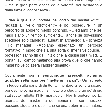
punto da cui si parte – perché siamo realisti e pragmatici
– ma in gran parte anche dalla volontà, dal desiderio e
dalla fame di conoscenza».
L’idea è quella di portare nel corso del master «tutti i
ragazzi a livello “proficient”» e poi proseguire in un
percorso di apprendimento continuo. «Crediamo che sei
mesi siano un tempo sufficiente… anche se dovessimo
scegliere solo candidati laureati in archeologia!» scherza
l'HR manager: «Abbiamo disegnato un percorso
formativo in modo che sia una sorta di intensive course, i
professori sanno fin dall’inizio che la classe sarà mista. E
portarli sul campo mettendo alla prova quello che hanno
imparato velocizzerà l’apprendimento».
Ovviamente poi
i venticinque prescelti avranno
qualche settimana per “mettersi in pari”
: «Un laureato
in legge sulla parte di diritto fallimentare si sentirà sicuro,
per esempio, ma magari si metterà a studiare un po’ di più
statistica» riflette l’HR manager: «Noi li aiuteremo. La
giornata del master ha dei momenti in cui i ragazzi
possono studiare e quelli che su una determinata materia