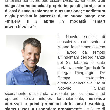
la totalità del lavoro può essere svolta da remoto».
Due
stage si sono conclusi proprio in questi giorni, e uno
di essi è stato trasformato in assunzione; e addirittura
è già prevista la partenza di un nuovo stage, che
«inizierà il 3 aprile in modalità “smart
internshipping”».
In Noovle, società di
consulenza con sede a
Milano, lo slittamento verso
il lavoro da remoto
all’indomani dell'ordinanza
del 23 febbraio è stata
«relativamente "graduale"»
spiega Piergiorgio De
Campo, co-founder,
direttore generale e Cto di
Noovle: «Siamo
sicuramente un'azienda attrezzata per continuare ad
operare senza intoppi: fortunatamente,
essendo
attrezzati e primi promotori dello smart working,
siamo riusciti a rispondere prontamente.
Le figure di