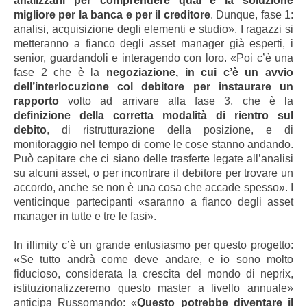
analizzarli per comprendere qual è la soluzione
migliore per la banca e per il creditore
. Dunque, fase 1:
analisi, acquisizione degli elementi e studio». I ragazzi si
metteranno a fianco degli asset manager già esperti, i
senior, guardandoli e interagendo con loro. «Poi c’è una
fase 2 che è la
negoziazione, in cui c’è un avvio
dell’interlocuzione col debitore per instaurare un
rapporto
volto ad arrivare alla fase 3, che è la
definizione della corretta modalità di rientro sul
debito
, di ristrutturazione della posizione, e di
monitoraggio nel tempo di come le cose stanno andando.
Può capitare che ci siano delle trasferte legate all’analisi
su alcuni asset, o per incontrare il debitore per trovare un
accordo, anche se non è una cosa che accade spesso». I
venticinque partecipanti «saranno a fianco degli asset
manager in tutte e tre le fasi».
In illimity c’è un grande entusiasmo per questo progetto:
«Se tutto andrà come deve andare, e io sono molto
fiducioso, considerata la crescita del mondo di neprix,
istituzionalizzeremo questo master a livello annuale»
anticipa Russomando: «
Questo potrebbe diventare il