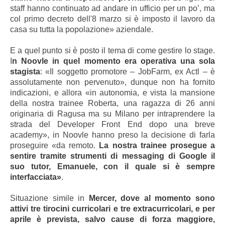
staff hanno continuato ad andare in ufficio per un po’, ma
col primo decreto dell'8 marzo si è imposto il lavoro da
casa su tutta la popolazione» aziendale.
E a quel punto si è posto il tema di come gestire lo stage.
I
n Noovle in quel momento era operativa una sola
stagista
: «Il soggetto promotore – JobFarm, ex Actl – è
assolutamente non pervenuto», dunque non ha fornito
indicazioni, e allora «in autonomia, e vista la mansione
della nostra trainee Roberta, una ragazza di 26 anni
originaria di Ragusa ma su Milano per intraprendere la
strada del Developer Front End dopo una breve
academy», in Noovle hanno preso la decisione di farla
proseguire «da remoto.
La nostra trainee prosegue a
sentire tramite strumenti di messaging di Google il
suo tutor, Emanuele, con il quale si è sempre
interfacciata»
.
Situazione simile in
Mercer, dove al momento sono
attivi tre tirocini curricolari e tre extracurricolari, e per
aprile è prevista, salvo cause di forza maggiore,