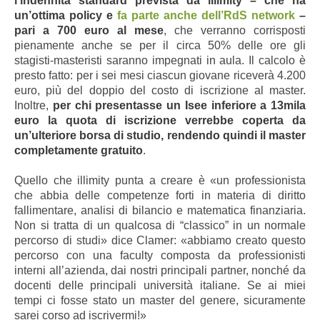
l’indennità standard prevista da illimity – che ha
un’ottima policy e
fa parte anche dell’RdS network
–
pari a 700 euro al mese
, che verranno corrisposti
pienamente anche se per il circa 50% delle ore gli
stagisti-masteristi saranno impegnati in aula. Il calcolo è
presto fatto: per i sei mesi ciascun giovane riceverà 4.200
euro, più del doppio del costo di iscrizione al master.
Inoltre,
per chi presentasse un Isee inferiore a 13mila
euro la quota di iscrizione verrebbe coperta da
un’ulteriore borsa di studio, rendendo quindi il master
completamente gratuito
.
Quello che illimity punta a creare è «un professionista
che abbia delle competenze forti in materia di diritto
fallimentare, analisi di bilancio e matematica finanziaria.
Non si tratta di un qualcosa di “classico” in un normale
percorso di studi» dice Clamer: «abbiamo creato questo
percorso con una faculty composta da professionisti
interni all’azienda, dai nostri principali partner, nonché da
docenti delle principali università italiane. Se ai miei
tempi ci fosse stato un master del genere, sicuramente
sarei corso ad iscrivermi!»