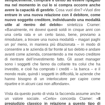
semplicemente, comprare il diritto ad essere ripagato
ma nel momento in cui lo si compra occorre anche
avere la capacità di gestirlo
. Cosa vuol dire? «Vuol dire
entrare in una nuova relazione con il debitore, come
nuovo soggetto creditore, individuando una modalità
utile al rientro del debito
» sintetizza Cramer:
«Banalmente, mi dovevi questi soldi in cinque anni con
una certa rata e un certo tasso, bene, proviamo a
rimodulare, a trovare una nuova modalità – magari paghi
un po’ meno, in maniera più dilazionata – in modo di
consentire a te azienda di far fronte al tuo debito e andare
avanti come azienda, consentendo a me nuovo creditore
di rientrare dell’investimento fatto. Gli asset manager
sono i soggetti che fanno da collante tra colui che ha
investito, e cioè ha comprato i crediti – la banca – e il
mondo reale, quindi i soggetti in difficoltà, le aziende che
hanno bisogno di un interlocutore per capire come
ripartire e in alcuni casi non affondare».
Vista da questo punto di vista la faccenda assume anche
un valore sociale. «Certo» concorda Clamer: «
Il
pregiudizio classico in relazione a questo tipo di