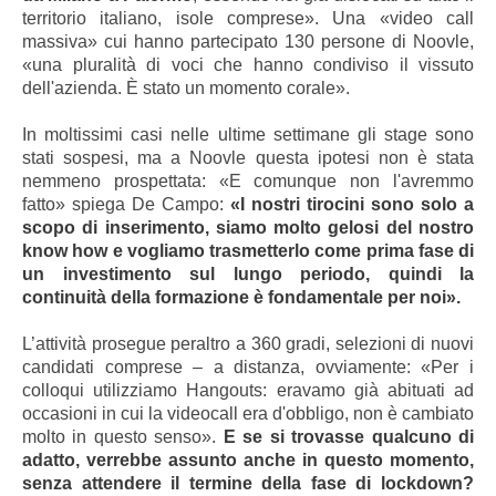
territorio italiano, isole comprese». Una «video call
massiva» cui hanno partecipato 130 persone di Noovle,
«una pluralità di voci che hanno condiviso il vissuto
dell'azienda. È stato un momento corale».
In moltissimi casi nelle ultime settimane gli stage sono
stati sospesi, ma a Noovle questa ipotesi non è stata
nemmeno prospettata: «E comunque non l'avremmo
fatto» spiega De Campo:
«I nostri tirocini sono solo a
scopo di inserimento, siamo molto gelosi del nostro
know how e vogliamo trasmetterlo come prima fase di
un investimento sul lungo periodo, quindi la
continuità della formazione è fondamentale per noi».
L’attività prosegue peraltro a 360 gradi, selezioni di nuovi
candidati comprese – a distanza, ovviamente: «Per i
colloqui utilizziamo Hangouts: eravamo già abituati ad
occasioni in cui la videocall era d'obbligo, non è cambiato
molto in questo senso».
E se si trovasse qualcuno di
adatto, verrebbe assunto anche in questo momento,
senza attendere il termine della fase di lockdown?