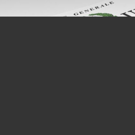
Trasparenza salariale, il decreto è
legge: gli apprendisti non vengono
esclusi