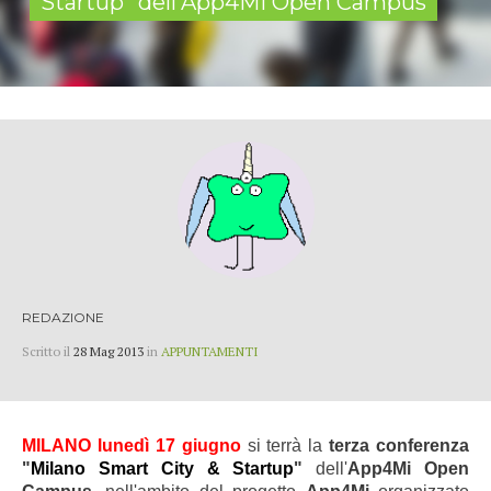
Startup" dell'App4Mi Open Campus
REDAZIONE
Scritto il
28 Mag 2013
in
APPUNTAMENTI
MILANO lunedì 17 giugno
si terrà la
terza conferenza
"
Milano Smart City & Startup
"
dell'
App4Mi Open