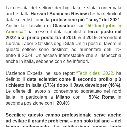
La crescita del settore dei big data è stata confermata
anche dalla
Harvard Business Review
che ha definito il
data scientist come l
a professione più “sexy” del 2021
.
Anche la classifica di
Glassdoor
sui
“50 best jobs in
America”
ha messo il data scientist al t
erzo posto nel
2022 e al primo posto tra il 2016 e il 2019
. Secondo il
Bureau Labor Statistics degli Stati Uniti i posti di lavoro in
questo settore sono destinati ad aumentare dell’11%
entro il 2024. Un’ascesa inarrestabile che si rispecchia
anche in Italia, sebbene con cifre inferiori.
L’azienda Experis, nel suo report
“Tech cities” 2022
, ha
definito il
data scientist come il secondo profilo più
richiesto in Italia (17%) dopo il Java developer (46%)
.
Le offerte di lavoro si concentrano soprattutto nel nord
Italia, in particolare a
Milano
con il
53%
;
Roma
in
seconda posizione con il
20,4%
.
Scegliere questo campo professionale serve anche
ad evitare il grande problema – non solo italiano – del
lavoro sottopagato. La retribuzione annua lorda