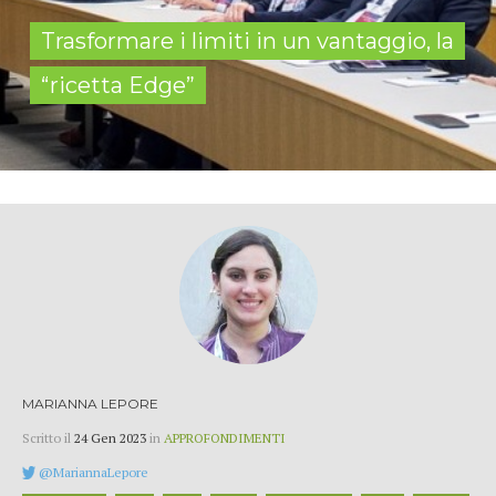
Trasformare i limiti in un vantaggio, la
“ricetta Edge”
MARIANNA LEPORE
Scritto il
24 Gen 2023
in
APPROFONDIMENTI
@MariannaLepore