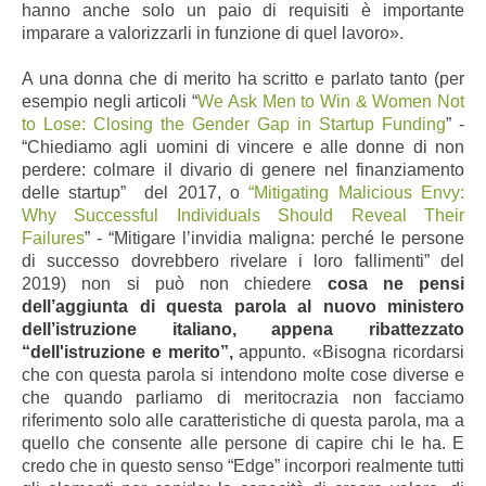
hanno anche solo un paio di requisiti è importante
imparare a valorizzarli in funzione di quel lavoro».
A una donna che di merito ha scritto e parlato tanto (per
esempio negli articoli “
We Ask Men to Win & Women Not
to Lose: Closing the Gender Gap in Startup Funding
” -
“Chiediamo agli uomini di vincere e alle donne di non
perdere: colmare il divario di genere nel finanziamento
delle startup”
del 2017, o
“Mitigating Malicious Envy:
Why Successful Individuals Should Reveal Their
Failures
”
- “Mitigare l’invidia maligna: perché le persone
di successo dovrebbero rivelare i loro fallimenti” del
2019) non si può non chiedere
cosa ne pensi
dell’aggiunta di questa parola al nuovo ministero
dell’istruzione italiano, appena ribattezzato
“dell'istruzione e merito”,
appunto. «Bisogna ricordarsi
che con questa parola si intendono molte cose diverse e
che quando parliamo di meritocrazia non facciamo
riferimento solo alle caratteristiche di questa parola, ma a
quello che consente alle persone di capire chi le ha. E
credo che in questo senso “Edge” incorpori realmente tutti