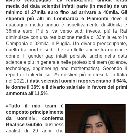
media dei data scientist infatti parte (in media) da un
minimo di 27mila euro fino ad arrivare a 40mila. Gli
stipendi più alti in Lombardia e Piemonte
dove il
guadagno media annuo è rispettivamente di 40mila e
36mila euro. Più si va verso sud, invece, più la Ral
diminuisce con una retribuzione media di 33mila euro in
Campania e 32mila in Puglia. Un divario preoccupante,
quello tra nord e sud, che si riflette anche tra uomini e
donne. Il gender gap infatti persiste anche nella data
science e più in generale nelle professioni stem (science,
technology, engineering and mathematics). Secondo il
report di Linkedin sui 25 mestieri più in crescita in Italia
nel 2022,
i data scientist uomini rappresentano il 64%,
le donne il 36% e il divario salariale in favore dei primi
ammonta all’11,5%
.
«Tutto il mio team è
composto principalmente
da uomini», conferma
Beatrice Giubilo
, business
analist di 29 anni che