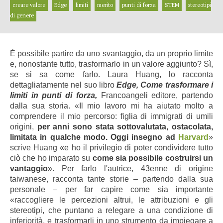
creare valore
Edge
limiti
merito
punti di forza
STEM
stereotipi
di genere
È possibile partire da uno svantaggio, da un proprio limite
e, nonostante tutto, trasformarlo in un valore aggiunto? Sì,
se si sa come farlo. Laura Huang, lo racconta
dettagliatamente nel suo libro
Edge, Come trasformare i
limiti in punti di forza,
Francoangeli editore, partendo
dalla sua storia. «Il mio lavoro mi ha aiutato molto a
comprendere il mio percorso: figlia di immigrati di umili
origini,
per anni sono stata sottovalutata, ostacolata,
limitata in qualche modo. Oggi insegno ad
Harvard
»
scrive Huang «e ho il privilegio di poter condividere tutto
ciò che ho imparato su
come sia possibile costruirsi un
vantaggio
». Per farlo l'autrice, 43enne di origine
taiwanese, racconta tante storie – partendo dalla sua
personale – per far capire come sia importante
«raccogliere le percezioni altrui, le attribuzioni e gli
stereotipi, che puntano a relegare a una condizione di
inferiorità, e trasformarli in uno strumento da impiegare a