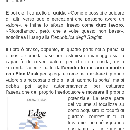
incantare.
E poi c’è il concetto di
guida
: «Come è possibile guidare
gli altri verso quelle percezioni che possono avere un
valore», e infine lo sforzo, inteso come
duro lavoro.
«Ricordiamoci, però, che a volte questo non basta»,
sottolinea Huang alla
Repubblica degli Stagisti
.
Il libro è diviso, appunto, in quattro parti: nella prima si
dimostra come la base per costruirsi un vantaggio sia la
capacità di creare valore per chi ci circonda, nella
seconda l'autrice parte dall'
aneddoto del suo incontro
con Elon Musk
per spiegare come per mostrare il proprio
valore sia necessario che gli altri “aprano la porta”, ma si
debba poi agire autonomamente per catturare
l’attenzione del proprio interlocutore e
mostrare il proprio
potenziale. La terza parte
del volume si focalizza su
come acquisire la facoltà di
guidare i contesti in cui ci
troviamo, perché «quando
riusciamo a interpretare