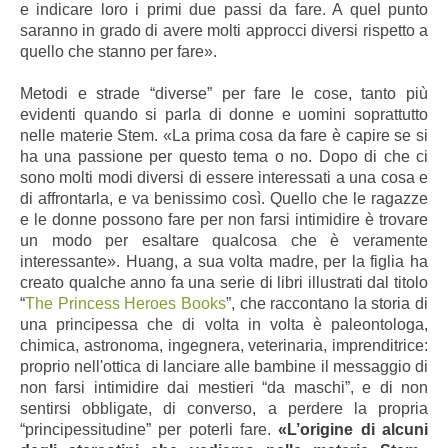
e indicare loro i primi due passi da fare. A quel punto
saranno in grado di avere molti approcci diversi rispetto a
quello che stanno per fare».
Metodi e strade “diverse” per fare le cose, tanto più
evidenti quando si parla di donne e uomini soprattutto
nelle materie Stem. «La prima cosa da fare è capire se si
ha una passione per questo tema o no. Dopo di che ci
sono molti modi diversi di essere interessati a una cosa e
di affrontarla, e va benissimo così. Quello che le ragazze
e le donne possono fare per non farsi intimidire è trovare
un modo per esaltare qualcosa che è veramente
interessante». Huang, a sua volta madre, per la figlia ha
creato qualche anno fa una serie di libri illustrati dal titolo
“
The Princess Heroes Books
”, che raccontano la storia di
una principessa che di volta in volta è paleontologa,
chimica, astronoma, ingegnera, veterinaria, imprenditrice:
proprio nell'ottica di lanciare alle bambine il messaggio di
non farsi intimidire dai mestieri “da maschi”, e di non
sentirsi obbligate, di converso, a perdere la propria
“principessitudine” per poterli fare.
«L’origine di alcuni