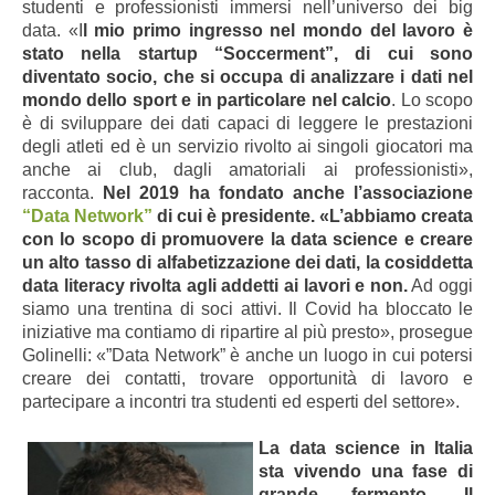
studenti e professionisti immersi nell’universo dei big
data. «I
l mio primo ingresso nel mondo del lavoro è
stato nella startup “Soccerment”, di cui sono
diventato socio, che si occupa di analizzare i dati nel
mondo dello sport e in particolare nel calcio
. Lo scopo
è di sviluppare dei dati capaci di leggere le prestazioni
degli atleti ed è un servizio rivolto ai singoli giocatori ma
anche ai club, dagli amatoriali ai professionisti»,
racconta.
Nel 2019 ha fondato anche l’associazione
“Data Network”
di cui è presidente. «L’abbiamo creata
con lo scopo di promuovere la data science e creare
un alto tasso di alfabetizzazione dei dati, la cosiddetta
data literacy rivolta agli addetti ai lavori e non.
Ad oggi
siamo una trentina di soci attivi. Il Covid ha bloccato le
iniziative ma contiamo di ripartire al più presto», prosegue
Golinelli: «”Data Network” è anche un luogo in cui potersi
creare dei contatti, trovare opportunità di lavoro e
partecipare a incontri tra studenti ed esperti del settore».
La data science in Italia
sta vivendo una fase di
grande fermento. Il