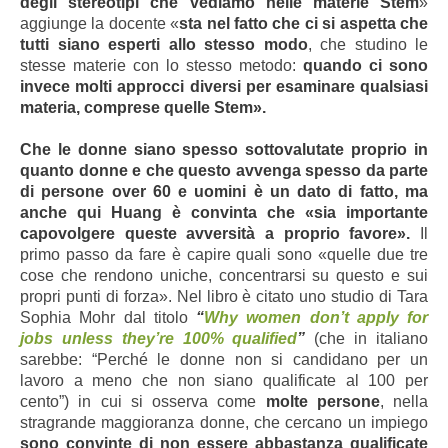
degli stereotipi che vediamo nelle materie Stem
»
aggiunge la docente «
sta nel fatto che ci si aspetta che
tutti siano esperti allo stesso modo
, che studino le
stesse materie con lo stesso metodo:
quando ci sono
invece molti approcci diversi per esaminare qualsiasi
materia, comprese quelle Stem».
Che le donne siano spesso sottovalutate proprio in
quanto donne e che questo avvenga spesso da parte
di persone over 60 e uomini è un dato di fatto, ma
anche qui Huang è convinta che «sia importante
capovolgere queste avversità a proprio favore».
Il
primo passo da fare è capire quali sono «quelle due tre
cose che rendono uniche, concentrarsi su questo e sui
propri punti di forza». Nel libro è citato uno studio di Tara
Sophia Mohr dal titolo
“
Why women don’t apply for
jobs unless they’re 100% qualified
”
(che in italiano
sarebbe: “Perché le donne non si candidano per un
lavoro a meno che non siano qualificate al 100 per
cento”) in cui si osserva come
molte persone
, nella
stragrande maggioranza donne, che cercano un impiego
sono convinte di non essere abbastanza qualificate