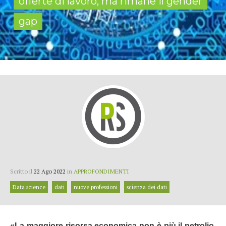
offerte di lavoro, ma rimane il gender
gap
Scritto il
22 Ago 2022
in
APPROFONDIMENTI
Data science
dati
nuove professioni
scienza dei dati
«La maggiore risorsa economica non è più il petrolio.