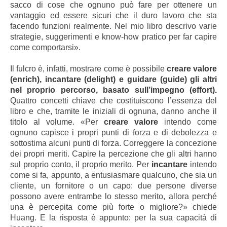
sacco di cose che ognuno può fare per ottenere un
vantaggio ed essere sicuri che il duro lavoro che sta
facendo funzioni realmente. Nel mio libro descrivo varie
strategie, suggerimenti e know-how pratico per far capire
come comportarsi».
Il fulcro è, infatti, mostrare come è possibile
creare valore
(enrich), incantare (delight) e guidare (guide) gli altri
nel proprio percorso, basato sull’impegno (effort).
Quattro concetti chiave che costituiscono l’essenza del
libro e che, tramite le iniziali di ognuna, danno anche il
titolo al volume. «Per
creare valore
intendo come
ognuno capisce i propri punti di forza e di debolezza e
sottostima alcuni punti di forza. Correggere la concezione
dei propri meriti. Capire la percezione che gli altri hanno
sul proprio conto, il proprio merito. Per
incantare
intendo
come si fa, appunto, a entusiasmare qualcuno, che sia un
cliente, un fornitore o un capo: due persone diverse
possono avere entrambe lo stesso merito, allora perché
una è percepita come più forte o migliore?» chiede
Huang. E la risposta è appunto: per la sua capacità di