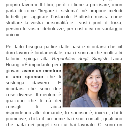
proprio favore». Il libro, però, ci tiene a precisare, «non
parla di come “fregare il sistema”, né propone metodi
furbetti per aggirare l’ostacolo. Piuttosto mostra come
sfruttare la vostra personalità e i vostri punti di forza,
persino le vostre debolezze, per costruirvi un vantaggio
unico».
Per farlo bisogna partire dalle basi e ricordarsi che «il
duro lavoro è fondamentale, ma ci sono anche molti altri
fattori», spiega alla
Repubblica
degli Stagisti
Laura
Huang. «È importante per i
giovani
avere un mentore
o uno sponsor
che li
sostenga davvero. E
ricordarsi che sono due
cose diverse. Il mentore è
qualcuno che ti dà dei
consigli, ti aiuta
rispondendo alle domande, lo sponsor è, invece, chi ti
promuove, chi fa il tuo nome tra i suoi contatti, qualcuno
che parla dei progetti su cui hai lavorato. Ci sono un