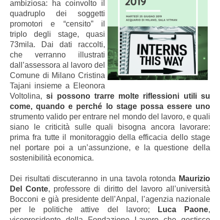
ambiziosa: ha coinvolto il
quadruplo dei soggetti
promotori e “censito” il
triplo degli stage, quasi
73mila. Dai dati raccolti,
che verranno illustrati
dall’assessora al lavoro del
Comune di Milano Cristina
Tajani insieme a Eleonora
Voltolina,
si possono trarre molte riflessioni utili su
come, quando e perché lo stage possa essere uno
strumento valido per entrare nel mondo del lavoro, e quali
siano le criticità sulle quali bisogna ancora lavorare:
prima fra tutte il monitoraggio della efficacia dello stage
nel portare poi a un’assunzione, e la questione della
sostenibilità economica.
Dei risultati discuteranno in una tavola rotonda
Maurizio
Del Conte
, professore di diritto del lavoro all’università
Bocconi e già presidente dell’Anpal, l’agenzia nazionale
per le politiche attive del lavoro;
Luca Paone
,
vicepresidente della Fondazione Lavoro che gestisce