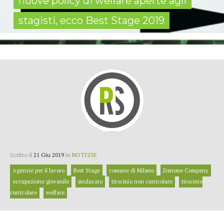
nuove policy di welfare aperte agli
stagisti, ecco Best Stage 2019
Scritto il
21 Giu 2019
in
NOTIZIE
Agenzie per il lavoro
Best Stage
comune di Milano
Danone Company
occupazione giovanile
sindacato
tirocinio non curricolare
tirocinio
curricolare
welfare