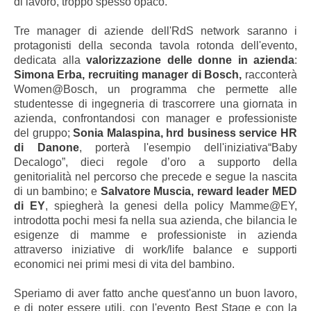
di lavoro, troppo spesso opaco.
Tre manager di aziende dell'RdS network saranno i
protagonisti della seconda tavola rotonda dell'evento,
dedicata alla
valorizzazione delle donne in azienda
:
Simona Erba, recruiting manager di Bosch,
racconterà
Women@Bosch, un programma che permette alle
studentesse di ingegneria di trascorrere una giornata in
azienda, confrontandosi con manager e professioniste
del gruppo;
Sonia Malaspina, hrd business service HR
di Danone
, porterà l'esempio dell'iniziativa“Baby
Decalogo”, dieci regole d’oro a supporto della
genitorialità nel percorso che precede e segue la nascita
di un bambino; e
Salvatore Muscia, reward leader MED
di EY
, spiegherà la genesi della policy Mamme@EY,
introdotta pochi mesi fa nella sua azienda, che bilancia le
esigenze di mamme e professioniste in azienda
attraverso iniziative di work/life balance e supporti
economici nei primi mesi di vita del bambino.
Speriamo di aver fatto anche quest'anno un buon lavoro,
e di poter essere utili, con l'evento Best Stage e con la