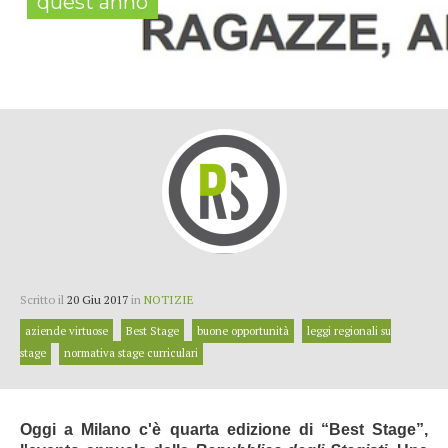
quest'anno
Scritto il
20 Giu 2017
in
NOTIZIE
aziende virtuose
Best Stage
buone opportunità
leggi regionali su
stage
normativa stage curriculari
Oggi a Milano c'è quarta edizione di “Best Stage”,