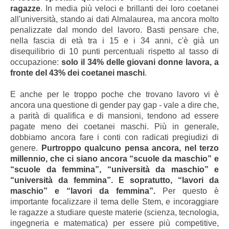
ragazze
. In media più veloci e brillanti dei loro coetanei
all'università, stando ai dati Almalaurea, ma ancora molto
penalizzate dal mondo del lavoro. Basti pensare che,
nella fascia di età tra i 15 e i 34 anni, c'è già un
disequilibrio di 10 punti percentuali rispetto al tasso di
occupazione:
solo il 34% delle giovani donne lavora, a
fronte del 43% dei coetanei maschi
.
E anche per le troppo poche che trovano lavoro vi è
ancora una questione di gender pay gap - vale a dire che,
a parità di qualifica e di mansioni, tendono ad essere
pagate meno dei coetanei maschi. Più in generale,
dobbiamo ancora fare i conti con radicati pregiudizi di
genere.
Purtroppo qualcuno pensa ancora, nel terzo
millennio, che ci siano ancora “scuole da maschio” e
“scuole da femmina”, “università da maschio” e
“università da femmina”. E sopratutto, “lavori da
maschio” e “lavori da femmina”.
Per questo è
importante focalizzare il tema delle Stem, e incoraggiare
le ragazze a studiare queste materie (scienza, tecnologia,
ingegneria e matematica) per essere più competitive,