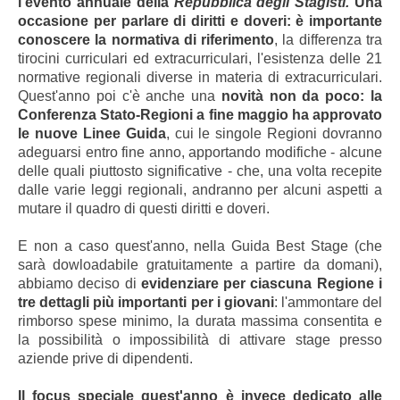
l'evento annuale della
Repubblica degli Stagisti.
Una
occasione per parlare di diritti e doveri: è importante
conoscere la normativa di riferimento
, la differenza tra
tirocini curriculari ed extracurriculari, l'esistenza delle 21
normative regionali diverse in materia di extracurriculari.
Quest'anno poi c'è anche una
novità non da poco: la
Conferenza Stato-Regioni a fine maggio ha approvato
le nuove Linee Guida
, cui le singole Regioni dovranno
adeguarsi entro fine anno, apportando modifiche - alcune
delle quali piuttosto significative - che, una volta recepite
dalle varie leggi regionali, andranno per alcuni aspetti a
mutare il quadro di questi diritti e doveri.
E non a caso quest'anno, nella Guida Best Stage (che
sarà dowloadabile gratuitamente a partire da domani),
abbiamo deciso di
evidenziare per ciascuna Regione i
tre dettagli più importanti per i giovani
: l'ammontare del
rimborso spese minimo, la durata massima consentita e
la possibilità o impossibilità di attivare stage presso
aziende prive di dipendenti.
Il focus speciale quest'anno è invece dedicato alle