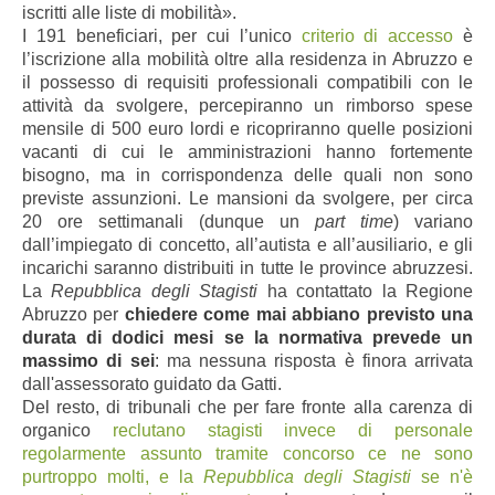
iscritti alle liste di mobilità».
I 191 beneficiari, per cui l’unico
criterio di accesso
è
l’iscrizione alla mobilità oltre alla residenza in Abruzzo e
il possesso di requisiti professionali compatibili con le
attività da svolgere, percepiranno un rimborso spese
mensile di 500 euro lordi
e ricopriranno quelle posizioni
vacanti di cui le amministrazioni hanno fortemente
bisogno, ma in corrispondenza
delle quali non sono
previste assunzioni.
Le mansioni da svolgere, per circa
20 ore settimanali (dun
que un
part time
) variano
dall’impiegato di concetto, all’autista e all’ausiliario, e gli
incarichi saranno distribuiti in tutte le province abruzzesi.
La
Repubblica degli Stagisti
ha contattato la Regione
Abruzzo per
chiedere come mai abbiano previsto una
durata di dodici mesi
se
la normativa prevede un
massimo di sei
: ma nessuna risposta è finora arrivata
dall'assessorato guidato da Gatti.
Del resto, di tribunali che per fare fronte alla carenza di
organico
reclutano stagisti invece di personale
regolarmente assunto tramite concorso ce ne sono
purtroppo molti, e
la
Repubblica degli Stagisti
se n'è