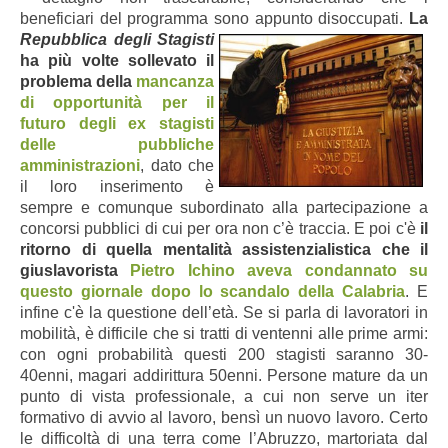
beneficiari del programma sono appunto disoccupati.
L
a
Repubblica degli Stagisti
ha più volte sollevato il
problema della
mancanza
di opportunità per il
f
uturo de
gli ex stagisti
delle pubbliche
amministrazioni
, dato che
il loro inserimento è
sempre e comunque subordinato alla partecipazione a
concorsi pubblici di cui per ora non c’è traccia.
E poi c'è
il
ritorno di quella mentalità assistenzialistica che il
giuslavorista
Pietro Ichino aveva condannato su
questo giornale dopo lo scandalo della Calabria
. E
infine c'è la questione dell’età. Se si parla di lavoratori in
mobilità, è difficile che si tratti di ventenni alle prime armi:
con ogni probabilità questi 200 stagisti saranno 30-
40enni, magari addirittura 50enni. Persone mature da un
punto di vista professionale, a cui non serve un iter
formativo di avvio al lavoro, bensì un nuovo lavoro. Certo
le difficoltà di una terra come l’Abruzzo, martoriata dal