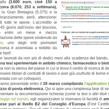
gallo
(3.600 euro, cioè 150 a
zera (6.070, 253 a settimana),
la Gran Bretagna (5.375) e la
inanziamento, però, attenzione:
di tutte le spese. L'accredito ai
45 giorni dall'inizio del tirocinio,
uato entro un mese e mezzo
ntazione delle spese sostenute da
is
, uno degli enti promotori
a borsa è assimilata a reddito da
 Irpef.
re laureati da non più di dodici mesi alla scadenza del bando
una tesi sperimentale in ambito chimico, farmaceutico o bio
 non la stessa del paese in cui si trova il centro di ricerca di 
essere titolari di contratti di lavoro o aver già usufruito di bors
estata con un colloquio).
nno presentate entro il
28 marzo compilando
l'
application 
izzo di posta elettronica
. Qui si apre una complessa fase di se
ntare la documentazione richiesta (come la tesi o altri titoli s
 legge sul bando
,
«gli organizzatori si riservano la facoltà di
amm
glese pari al livello B2 del Consiglio d'Europa
(First Certifi