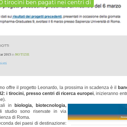
tirocini ben pagati nei centri di
IOTTI
ar 2013
in
NOTIZIE
iotti
no offre il progetto Leonardo, la prossima in scadenza è il
band
2: i tirocini, presso centri di ricerca europei
, inizieranno ent
e).
rali in
biologia, biotecnologia,
i studio sono riservate in via
pienza di Roma.
econda dei paesi di destinazione: