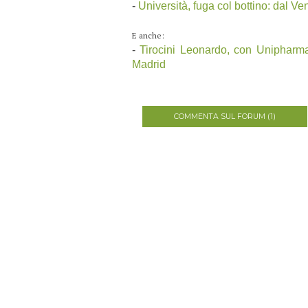
-
Università, fuga col bottino: dal Ve
E anche:
-
Tirocini Leonardo, con Unipharma-
Madrid
COMMENTA SUL FORUM (1)