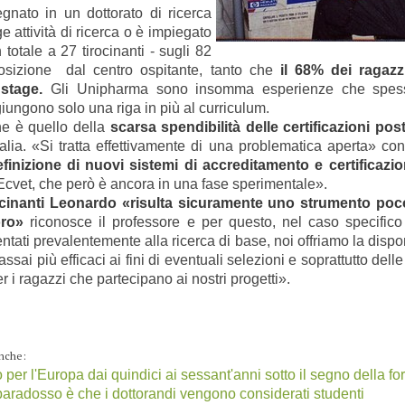
nato in un dottorato di ricerca
e attività di ricerca o è impiegato
totale a 27 tirocinanti - sugli 82
 posizione dal centro ospitante, tanto che
il 68% dei ragazzi
 stage.
Gli Unipharma sono insomma esperienze che spess
giungono solo una riga in più al curriculum.
e è quello della
scarsa spendibilità delle certificazioni po
alia. «Si tratta effettivamente di una problematica aperta
» con
efinizione di nuovi sistemi di accreditamento e certificaz
a Ecvet, che però è ancora in una fase sperimentale».
irocinanti Leonardo «risulta sicuramente uno strumento poco
voro»
riconosce il professore e per questo, nel caso specific
ntati prevalentemente alla ricerca di base, noi offriamo la disponib
 assai più efficaci ai fini di eventuali selezioni e soprattutto del
 i ragazzi che partecipano ai nostri progetti».
anche:
per l'Europa dai quindici ai sessant'anni sotto il segno della 
l paradosso è che i dottorandi vengono considerati studenti