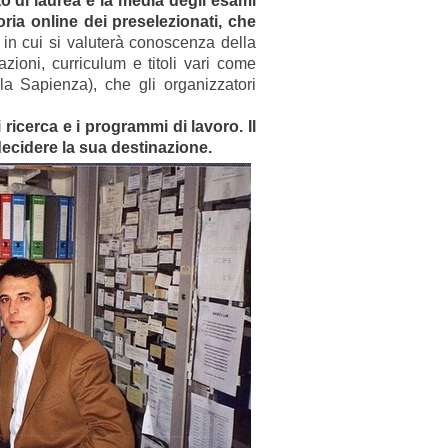
oto di laurea e la media degli esami
ria online dei preselezionati, che
, in cui si valuterà conoscenza della
zioni, curriculum e titoli vari come
la Sapienza), che gli organizzatori
 ricerca e i programmi di lavoro. Il
decidere la sua destinazione.