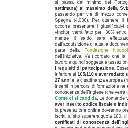
si passa dal minimo del Porto
settimana) al massimo della Sviz
passando per vie di mezzo come 
Spagna (4.030). Per ottenere il f
occorre presentare i giustificativi 
vincitori verrà fatto per l'80% entro 
mentre il saldo sarà effett
dall'acquisizione di tutta la docume
parte della
Fondazione Noopol
dell'iniziativa. Va ricordato che l
lavoro e quindi soggetta a tassazione
I requisiti di partecipazione
. Esse
inferiore ai
105/110 e aver redatto 
27 anni
e la cittadinanza europea (ma
inseriti in percorsi di formazione né 
conoscenza dell'inglese (che verrà t
Come ci si candida
.
Le domande va
aver inserito codice fiscale e indir
la preselezione online dovranno prese
iscritti al sito supererà quota 180,
si
certificati di conoscenza dell'in