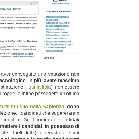
, aver conseguito una votazione non
tecnologico. In più, avere massimo
destinazione –
qui la lista
), non essere
e europee, e infine possedere un'ottima
form
sul sito della Sapienza
, dopo
lezione. I candidati che supereranno
cientifici). Se il numero di candidati
ettere i candidati in possesso di
cate, Toefl, Ielts) o periodo di studi