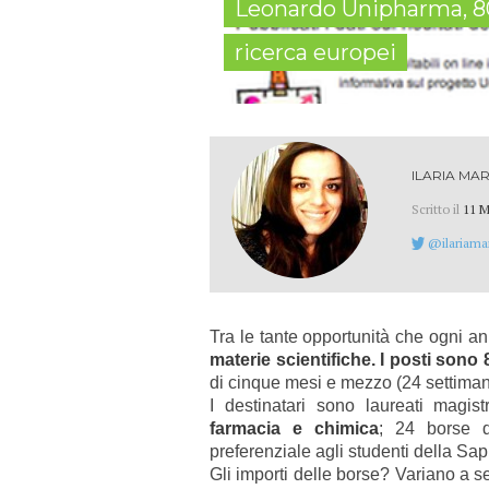
Leonardo Unipharma, 80 
ricerca europei
ILARIA MAR
Scritto il
11 M
@ilariamar
Tra le tante opportunità che ogni an
materie scientifiche.
I posti sono 8
di cinque mesi e mezzo (24 settiman
I destinatari sono laureati magist
farmacia e chimica
; 24 borse d
preferenziale agli studenti della Sa
Gli importi delle borse? Variano a s