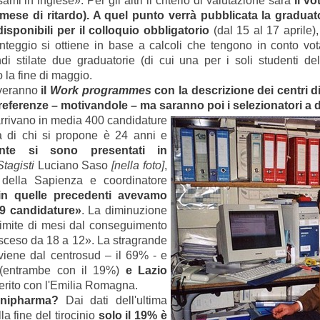
ami in inglese». Per gli altri il criterio di valutazione sarà
il v
mese di ritardo). A quel punto verrà pubblicata la graduato
isponibili per il colloquio obbligatorio
(dal 15 al 17 aprile)
unteggio si ottiene in base a calcoli che tengono in conto vota
i stilate due graduatorie (di cui una per i soli studenti del
 la fine di maggio.
everanno
il
Work programmes
con la descrizione dei centri di
eferenze – motivandole – ma saranno poi i selezionatori a 
rrivano in media 400 candidature
a di chi si propone è 24 anni e
dente si sono presentati in
tagisti
Luciano Saso
[nella foto]
,
 della Sapienza e coordinatore
in quelle precedenti avevamo
09 candidature»
. La diminuzione
limite di mesi dal conseguimento
 sceso da 18 a 12». La stragrande
viene dal centrosud – il 69% - e
entrambe con il 19%)
e Lazio
merito con l'Emilia Romagna.
Unipharma?
Dai dati dell'ultima
 fine del tirocinio
solo il 19% è