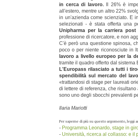
in cerca di lavoro.
Il 26% è impeg
all'estero, mentre un altro 22% svolg
in un'azienda come scienziato. E in 
selezionati - è stata offerta una
Unipharma per la carriera post
professione di ricercatore, e non ag
C'è però una questione spinosa, ch
poco o per niente riconosciute in It
lavoro a livello europeo per la d
tramite il quadro offerto dal sistem
L'Europass rilasciato a tutti i t
spendibilità sul mercato del la
«trattandosi di stage per laureati orie
di lettere di referenza, che risultano
sono uno degli sbocchi prevalenti per
Ilaria Mariotti
Per saperne di più su questo argomento, leggi 
-
Programma Leonardo, stage in giro 
-
Università, ricerca al collasso: e i