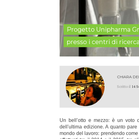
Progetto Unipharma Gra
presso i centri di ricer
CHIARA DE
Scritto il
14 S
Un bell’otto e mezzo: è un voto d
dell'ultima edizione. A
quanto pare i
mondo del lavoro: prendendo come rif