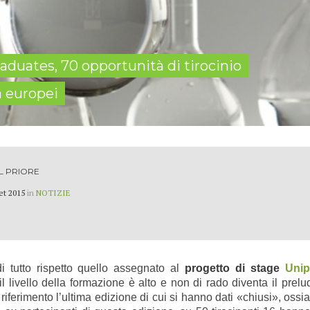
duates, 70 opportunità di tirocinio
ca europei
L PRIORE
et 2015
in
NOTIZIE
i tutto rispetto quello assegnato al
progetto di stage
Uni
l livello della formazione è alto e non di rado diventa il prel
erimento l’ultima edizione di cui si hanno dati «chiusi», ossia 