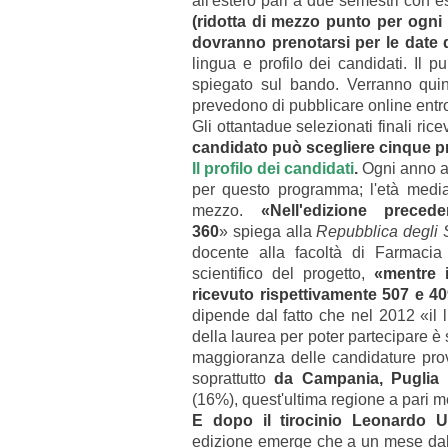
all'estero pari a due semestri con es
(ridotta di mezzo punto per ogni 
dovranno prenotarsi per le date d
lingua e profilo dei candidati. Il p
spiegato sul bando. Verranno quind
prevedono di pubblicare online entro
Gli ottantadue selezionati finali ric
candidato può scegliere cinque pr
Il profilo dei candidati
.
Ogni anno a
per questo programma; l'età medi
mezzo.
«Nell'edizione prece
360
» spiega alla
Repubblica degli S
docente alla facoltà di Farmacia
scientifico del progetto,
«mentre 
ricevuto rispettivamente 507 e 4
dipende dal fatto che nel 2012 «il 
della laurea per poter partecipare è
maggioranza delle candidature pro
soprattutto
da Campania, Puglia
(
(16%), quest'ultima regione a pari 
E dopo il tirocinio Leonardo 
edizione emerge che a un mese dalla