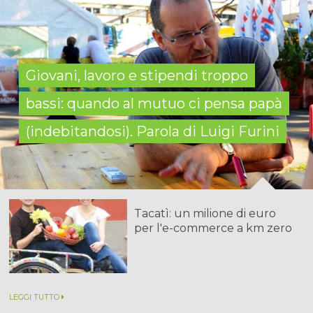
Giovani, lavoro e stipendi troppo
bassi: quando al mutuo ci pensa papà
(indebitandosi). Parola di Luigi Furini
Tacatì: un milione di euro
per l'e-commerce a km zero
LEGGI TUTTO