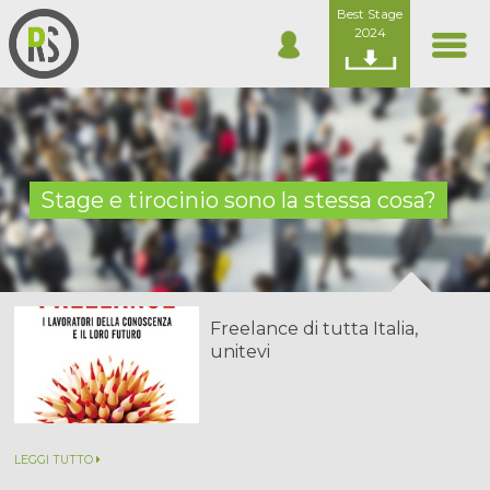
Best Stage
2024
Stage e tirocinio sono la stessa cosa?
Freelance di tutta Italia,
unitevi
LEGGI TUTTO