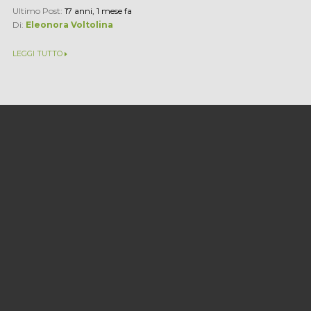
Ultimo Post:
17 anni, 1 mese fa
Di:
Eleonora Voltolina
LEGGI TUTTO
Michele Tiraboschi e Michel
Martone sui superstage...
Stage lunghi due anni, destinati a laureati e aperti anche a
ultratrentenni: il consiglio regionale della Calabria ne ha
appena attivati 500, e già pensa di aggiungerne altri 250...
Ultimo Post:
17 anni, 1 mese fa
Di:
Eleonora Voltolina