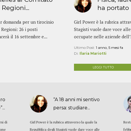
Regioni...
ha portato 
ar domanda per un tirocinio
Girl Power è la rubrica attra
Regioni: 26 i posti
Stagisti vuole dare voce all
cerà il 16 settembre e...
occupate nelle aziende dell
Ultimo Post:
1 anno, 5 mesi fa
Di:
Ilaria Mariotti
LEGGI TUTTO
aro
“A 18 anni mi sentivo
...
persa: studiare...
emi di
Girl Power è la rubrica attraverso la quale la
Rest
ione
Repubblica degli Stagisti vuole dare voce alle
febb