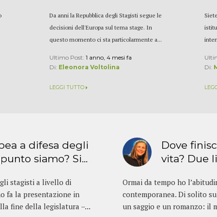
o
Da anni la Repubblica degli Stagisti segue le
Siete
decisioni dell'Europa sul tema stage. In
istit
questo momento ci sta particolarmente a...
inter
Ultimo Post:
1 anno, 4 mesi fa
Ulti
Di:
Eleonora Voltolina
Di:
LEGGI TUTTO
LEG
pea a difesa degli
Dove finisce
 punto siamo? Si...
vita? Due li
li stagisti a livello di
Ormai da tempo ho l’abitudine
o fa la presentazione in
contemporanea. Di solito s
a fine della legislatura –...
un saggio e un romanzo: il mi