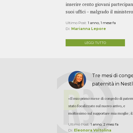
inserire cento giovani partecipan
suoi uffici – malgrado il minister
Ultimo Post:
1 anno, 1 mese fa
Di:
Marianna Lepore
LEGGI TUTTO
Tre mesi di cong
paternità in Nestlé
«Il mio primo mese di congedo di patern
stato focalizzato sul nuovo arrivo, e
moltissimo sul supportare mia moglie; il.
Ultimo Post:
1 anno, 2 mesi fa
Di:
Eleonora Voltolina