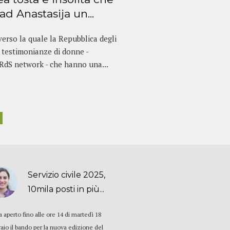
ad Anastasija un...
verso la quale la Repubblica degli
e testimonianze di donne -
’RdS network - che hanno una...
Servizio civile 2025,
10mila posti in più...
a aperto fino alle ore 14 di martedì 18
raio il bando per la nuova edizione del