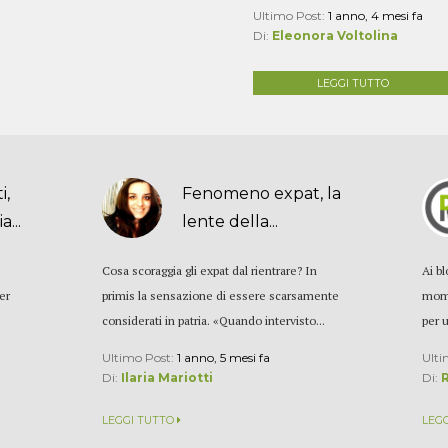
Ultimo Post:
1 anno, 4 mesi fa
Di:
Eleonora Voltolina
LEGGI TUTTO
i,
Fenomeno expat, la
a...
lente della...
Cosa scoraggia gli expat dal rientrare? In
Ai b
ier
primis la sensazione di essere scarsamente
mome
considerati in patria. «Quando intervisto...
per 
Ultimo Post:
1 anno, 5 mesi fa
Ulti
Di:
Ilaria Mariotti
Di:
LEGGI TUTTO
LEG