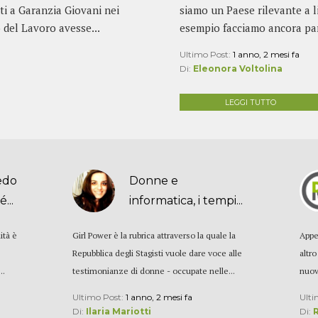
ti a Garanzia Giovani nei
siamo un Paese rilevante a l
o del Lavoro avesse...
esempio facciamo ancora part
Ultimo Post:
1 anno, 2 mesi fa
Di:
Eleonora Voltolina
LEGGI TUTTO
edo
Donne e
...
informatica, i tempi...
ità è
Girl Power è la rubrica attraverso la quale la
Appe
Repubblica degli Stagisti vuole dare voce alle
altro
..
testimonianze di donne - occupate nelle...
nuova
Ultimo Post:
1 anno, 2 mesi fa
Ulti
Di:
Ilaria Mariotti
Di: