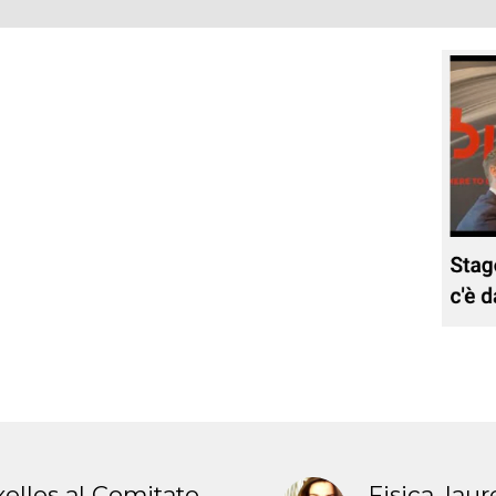
xelles al Comitato
Fisica, laur