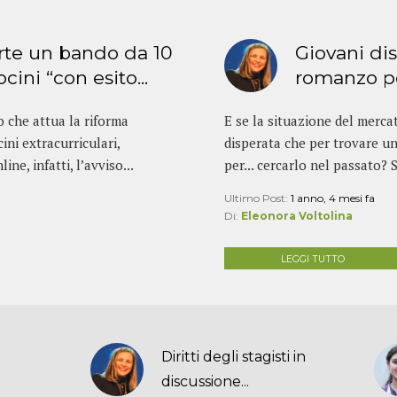
rte un bando da 10
Giovani di
ocini “con esito...
romanzo por
o che attua la riforma
E se la situazione del merca
ini extracurriculari,
disperata che per trovare un
ne, infatti, l’avviso...
per... cercarlo nel passato? S
Ultimo Post:
1 anno, 4 mesi fa
Di:
Eleonora Voltolina
LEGGI TUTTO
Diritti degli stagisti in
discussione...