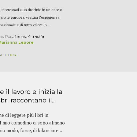
 interessati a un tirocinio in un ente o
uzione europea, vi attira l’esperienza
nazionale e di tutto valore in...
mo Post:
1 anno, 4 mesi fa
Marianna Lepore
GI TUTTO
 il lavoro e inizia la
bri raccontano il...
 di leggere più libri in
ul mio comodino ci sono almeno
o modo, forse, di bilanciare...