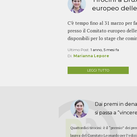
europeo delle 
C’è tempo fino al 31 marzo per f
presso il Comitato europeo delle 
disponibili per lo stage che comin
Ultimo Post:
1 anno, 5 mesi fa
Di:
Marianna Lepore
LEGGI TUTTO
Dai premi in den
si passa a “vincere”
Quattordici tirocini: è il “premio” dei pr
laurea del Comitato Leonardo per l’ediz