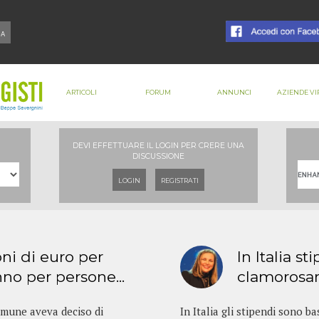
ARTICOLI
FORUM
ANNUNCI
AZIENDE VI
DEVI EFFETTUARE IL LOGIN PER CRERE UNA
DISCUSSIONE
LOGIN
REGISTRATI
oni di euro per
In Italia st
no per persone...
clamorosam
Comune aveva deciso di
In Italia gli stipendi sono b