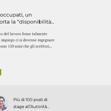
soccupati, un
ta la “disponibilità...
to del lavoro fosse talmente
 impiego ci si dovesse ingegnare
ono 130 anni che gli scrittori...
Più di 100 posti di
stage all’Autorità...