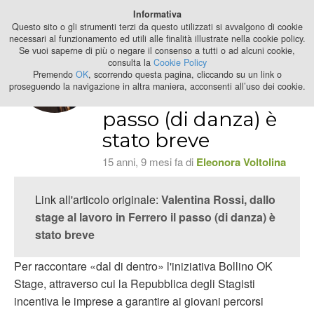
Best Stage
Informativa
2024
Questo sito o gli strumenti terzi da questo utilizzati si avvalgono di cookie
necessari al funzionamento ed utili alle finalità illustrate nella cookie policy.
Se vuoi saperne di più o negare il consenso a tutti o ad alcuni cookie,
Valentina Rossi,
consulta la
Cookie Policy
dallo stage al
Premendo
OK
, scorrendo questa pagina, cliccando su un link o
proseguendo la navigazione in altra maniera, acconsenti all’uso dei cookie.
lavoro in Ferrero il
passo (di danza) è
stato breve
15 anni, 9 mesi fa di
Eleonora Voltolina
Link all'articolo originale:
Valentina Rossi, dallo
stage al lavoro in Ferrero il passo (di danza) è
stato breve
Per raccontare «dal di dentro» l'iniziativa Bollino OK
Stage, attraverso cui la Repubblica degli Stagisti
incentiva le imprese a garantire ai giovani percorsi