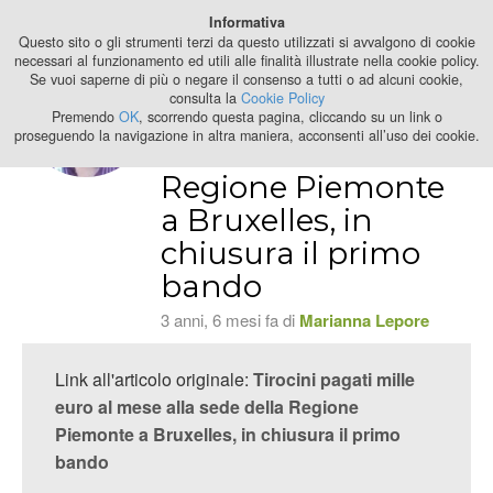
Best Stage
Informativa
2024
Questo sito o gli strumenti terzi da questo utilizzati si avvalgono di cookie
necessari al funzionamento ed utili alle finalità illustrate nella cookie policy.
Se vuoi saperne di più o negare il consenso a tutti o ad alcuni cookie,
Tirocini pagati
consulta la
Cookie Policy
mille euro al mese
Premendo
OK
, scorrendo questa pagina, cliccando su un link o
proseguendo la navigazione in altra maniera, acconsenti all’uso dei cookie.
alla sede della
Regione Piemonte
a Bruxelles, in
chiusura il primo
bando
3 anni, 6 mesi fa di
Marianna Lepore
Link all'articolo originale:
Tirocini pagati mille
euro al mese alla sede della Regione
Piemonte a Bruxelles, in chiusura il primo
bando