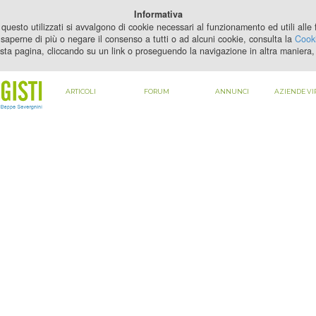
PER VEDERE QUESTO CONTENUTO DEVI
ABILITARE I COOKIE
Informativa
questo utilizzati si avvalgono di cookie necessari al funzionamento ed utili alle fi
saperne di più o negare il consenso a tutti o ad alcuni cookie, consulta la
Cooki
sta pagina, cliccando su un link o proseguendo la navigazione in altra maniera, 
ARTICOLI
FORUM
ANNUNCI
AZIENDE VI