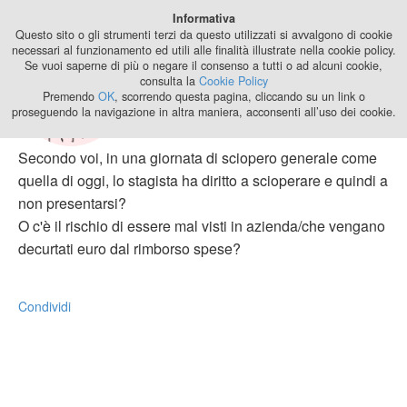
Best Stage
Informativa
2024
Questo sito o gli strumenti terzi da questo utilizzati si avvalgono di cookie
necessari al funzionamento ed utili alle finalità illustrate nella cookie policy.
Se vuoi saperne di più o negare il consenso a tutti o ad alcuni cookie,
Stage & sciopero
consulta la
Cookie Policy
Premendo
OK
, scorrendo questa pagina, cliccando su un link o
15 anni, 3 mesi fa di
sallie
proseguendo la navigazione in altra maniera, acconsenti all’uso dei cookie.
Secondo voi, in una giornata di sciopero generale come
quella di oggi, lo stagista ha diritto a scioperare e quindi a
non presentarsi?
O c'è il rischio di essere mal visti in azienda/che vengano
decurtati euro dal rimborso spese?
Condividi