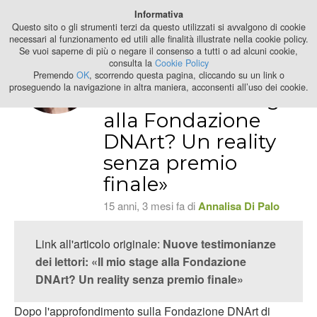
Best Stage
Informativa
2024
Questo sito o gli strumenti terzi da questo utilizzati si avvalgono di cookie
necessari al funzionamento ed utili alle finalità illustrate nella cookie policy.
Se vuoi saperne di più o negare il consenso a tutti o ad alcuni cookie,
Nuove
consulta la
Cookie Policy
testimonianze dei
Premendo
OK
, scorrendo questa pagina, cliccando su un link o
proseguendo la navigazione in altra maniera, acconsenti all’uso dei cookie.
lettori: «Il mio stage
alla Fondazione
DNArt? Un reality
senza premio
finale»
15 anni, 3 mesi fa di
Annalisa Di Palo
Link all'articolo originale:
Nuove testimonianze
dei lettori: «Il mio stage alla Fondazione
DNArt? Un reality senza premio finale»
Dopo l'approfondimento sulla Fondazione DNArt di