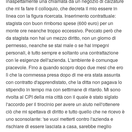
inaspettamente una chiamata da un negozio di calzature
che mi fa fare il colloquio, che decreta il mio essere in
linea con la figura ricercata. Inserimento contrattuale:
stagista con buon rimborso spese (600 euro) per un
monte ore neanche troppo eccessivo. Peccato però che
da stagista non hai un mezzo diritto, non un giorno di
permesso, neanche se stai male o se hai impegni
personali, è tutto sempre e soltanto una contrattazione
con le esigenze dell'azienda. L'ambiente è comunque
piacevole. Fino a quando scopro dopo due mesi che ero
lì che la commessa presa dopo di me era stata assunta
con contratto d'apprendistato, che la ditta non pagava lo
stipendio in tempo ma con settimane di ritardo. Mi sono
rivolta al CPI della mia città con il quale è stato siglato
l'accordo per il tirocinio per avere un aiuto nell'ottenere
ciò che mi spettava di diritto e tutto quello che ne ricevo è
uno sconsolante: 'se vuoi metterti contro l'azienda e
rischiare di essere lasciata a casa, sarebbe meglio