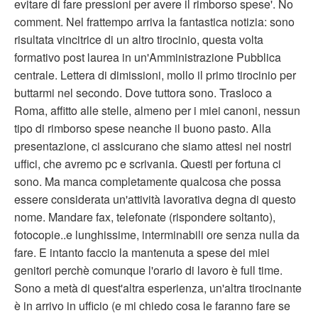
evitare di fare pressioni per avere il rimborso spese'. No
comment. Nel frattempo arriva la fantastica notizia: sono
risultata vincitrice di un altro tirocinio, questa volta
formativo post laurea in un'Amministrazione Pubblica
centrale. Lettera di dimissioni, mollo il primo tirocinio per
buttarmi nel secondo. Dove tuttora sono. Trasloco a
Roma, affitto alle stelle, almeno per i miei canoni, nessun
tipo di rimborso spese neanche il buono pasto. Alla
presentazione, ci assicurano che siamo attesi nei nostri
uffici, che avremo pc e scrivania. Questi per fortuna ci
sono. Ma manca completamente qualcosa che possa
essere considerata un'attività lavorativa degna di questo
nome. Mandare fax, telefonate (rispondere soltanto),
fotocopie..e lunghissime, interminabili ore senza nulla da
fare. E intanto faccio la mantenuta a spese dei miei
genitori perchè comunque l'orario di lavoro è full time.
Sono a metà di quest'altra esperienza, un'altra tirocinante
è in arrivo in ufficio (e mi chiedo cosa le faranno fare se