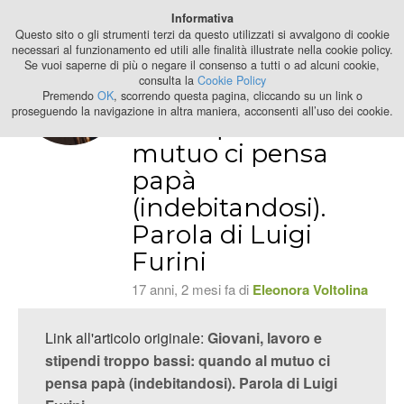
Best Stage
Informativa
2024
Questo sito o gli strumenti terzi da questo utilizzati si avvalgono di cookie
necessari al funzionamento ed utili alle finalità illustrate nella cookie policy.
Se vuoi saperne di più o negare il consenso a tutti o ad alcuni cookie,
Giovani, lavoro e
consulta la
Cookie Policy
stipendi troppo
Premendo
OK
, scorrendo questa pagina, cliccando su un link o
proseguendo la navigazione in altra maniera, acconsenti all’uso dei cookie.
bassi: quando al
mutuo ci pensa
papà
(indebitandosi).
Parola di Luigi
Furini
17 anni, 2 mesi fa di
Eleonora Voltolina
Link all'articolo originale:
Giovani, lavoro e
stipendi troppo bassi: quando al mutuo ci
pensa papà (indebitandosi). Parola di Luigi