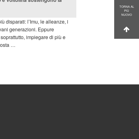
TORNA AL
PIÙ
NUOVO
iù disparati: l’Imu, le alleanze, i
ovani generazioni. Eppure
 soprattutto, impiegare di più e
oposta …