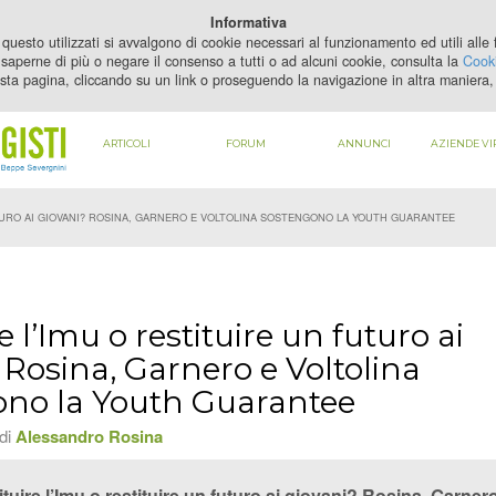
PER VEDERE QUESTO CONTENUTO DEVI
ABILITARE I COOKIE
Informativa
questo utilizzati si avvalgono di cookie necessari al funzionamento ed utili alle fi
saperne di più o negare il consenso a tutti o ad alcuni cookie, consulta la
Cooki
sta pagina, cliccando su un link o proseguendo la navigazione in altra maniera, 
ARTICOLI
FORUM
ANNUNCI
AZIENDE VI
TURO AI GIOVANI? ROSINA, GARNERO E VOLTOLINA SOSTENGONO LA YOUTH GUARANTEE
e l’Imu o restituire un futuro ai
 Rosina, Garnero e Voltolina
ono la Youth Guarantee
 di
Alessandro Rosina
ituire l’Imu o restituire un futuro ai giovani? Rosina, Garne