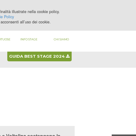
nalità illustrate nella cookie policy.
LOGIN
REGISTRATI
e Policy
acconsenti all’uso dei cookie.
RTUOSE
INFO STAGE
CHI SIAMO
GUIDA BEST STAGE 2024
ro e Voltolina sostengono la