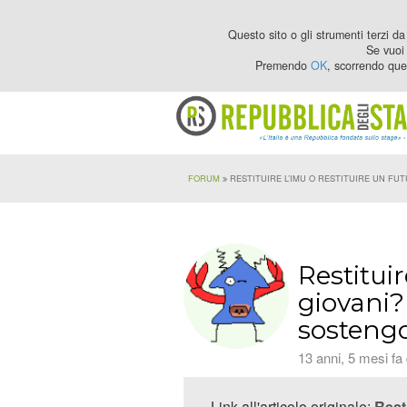
Questo sito o gli strumenti terzi da 
Se vuoi 
Premendo
OK
, scorrendo que
FORUM
RESTITUIRE L’IMU O RESTITUIRE UN FU
Restituir
giovani?
sosteng
13 anni, 5 mesi fa
Link all'articolo originale:
Rest