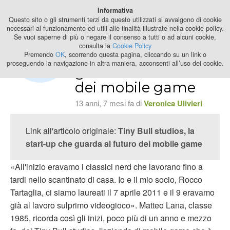
Best Stage
Informativa
2024
Questo sito o gli strumenti terzi da questo utilizzati si avvalgono di cookie
necessari al funzionamento ed utili alle finalità illustrate nella cookie policy.
Se vuoi saperne di più o negare il consenso a tutti o ad alcuni cookie,
Tiny Bull studios, la
consulta la
Cookie Policy
start-up che
Premendo
OK
, scorrendo questa pagina, cliccando su un link o
proseguendo la navigazione in altra maniera, acconsenti all’uso dei cookie.
guarda al futuro
dei mobile game
13 anni, 7 mesi fa di
Veronica Ulivieri
Link all'articolo originale:
Tiny Bull studios, la
start-up che guarda al futuro dei mobile game
«All'inizio eravamo i classici nerd che lavorano fino a
tardi nello scantinato di casa. Io e il mio socio, Rocco
Tartaglia, ci siamo laureati il 7 aprile 2011 e il 9 eravamo
già al lavoro sulprimo videogioco». Matteo Lana, classe
1985, ricorda così gli inizi, poco più di un anno e mezzo