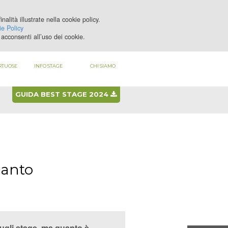
nalità illustrate nella cookie policy.
LOGIN
REGISTRATI
e Policy
acconsenti all’uso dei cookie.
RTUOSE
INFO STAGE
CHI SIAMO
GUIDA BEST STAGE 2024
uanto
sugli stage, ma quanto è