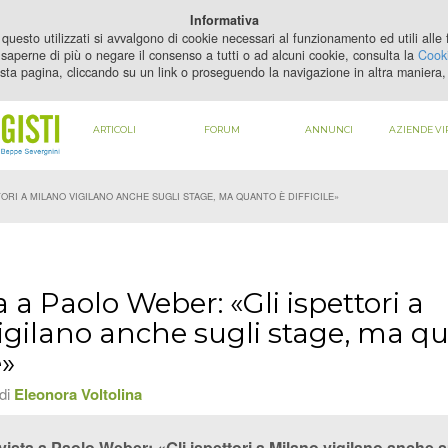
PER VEDERE QUESTO CONTENUTO DEVI
ABILITARE I COOKIE
Informativa
questo utilizzati si avvalgono di cookie necessari al funzionamento ed utili alle fi
saperne di più o negare il consenso a tutti o ad alcuni cookie, consulta la
Cooki
sta pagina, cliccando su un link o proseguendo la navigazione in altra maniera, 
ARTICOLI
FORUM
ANNUNCI
AZIENDE VI
TORI A MILANO VIGILANO ANCHE SUGLI STAGE, MA QUANTO È DIFFICILE»
a a Paolo Weber: «Gli ispettori a
igilano anche sugli stage, ma q
e»
 di
Eleonora Voltolina
rvista a Paolo Weber: «Gli ispettori a Milano vigilano anche 