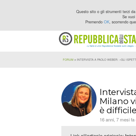
Questo sito o gli strumenti terzi da 
Se vuoi 
Premendo
OK
, scorrendo que
FORUM
INTERVISTA A PAOLO WEBER: «GLI ISPET
Intervist
Milano v
è difficil
16 anni, 7 mesi fa
Link all'articolo originale:
Inte