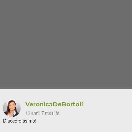
VeronicaDeBortoli
16 anni, 7 mesi fa
D'accordissimo!