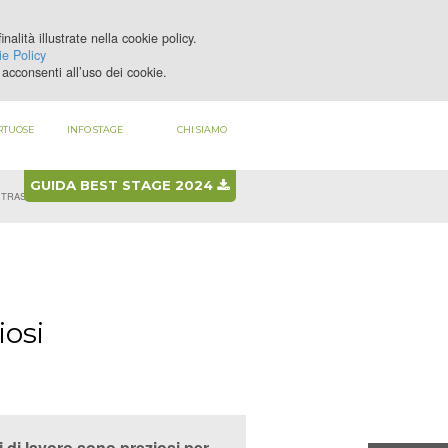
nalità illustrate nella cookie policy.
LOGIN
REGISTRATI
e Policy
acconsenti all’uso dei cookie.
RTUOSE
INFO STAGE
CHI SIAMO
GUIDA BEST STAGE 2024
O TRASPARENTE»
iosi
i di lavoro sono preziosi per