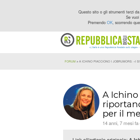
Questo sito o gli strumenti terzi da 
Se vuoi 
Premendo
OK
, scorrendo que
FORUM
A ICHINO PIACCIONO I JOBRUMORS: «I S
A Ichino 
riportano
per il m
14 anni, 7 mesi fa
Link all'articolo originale:
A Ic