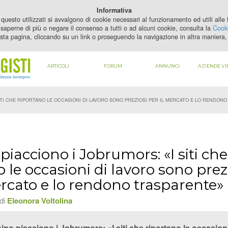
PER VEDERE QUESTO CONTENUTO DEVI
ABILITARE I COOKIE
Informativa
questo utilizzati si avvalgono di cookie necessari al funzionamento ed utili alle fi
saperne di più o negare il consenso a tutti o ad alcuni cookie, consulta la
Cooki
sta pagina, cliccando su un link o proseguendo la navigazione in altra maniera, 
ARTICOLI
FORUM
ANNUNCI
AZIENDE VI
ITI CHE RIPORTANO LE OCCASIONI DI LAVORO SONO PREZIOSI PER IL MERCATO E LO RENDON
piacciono i Jobrumors: «I siti che
 le occasioni di lavoro sono prez
ercato e lo rendono trasparente»
 di
Eleonora Voltolina
hino piacciono i Jobrumors: «I siti che riportano le occasion