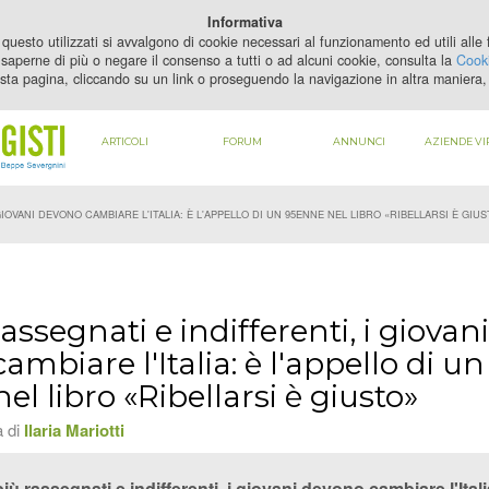
PER VEDERE QUESTO CONTENUTO DEVI
ABILITARE I COOKIE
Informativa
questo utilizzati si avvalgono di cookie necessari al funzionamento ed utili alle fi
saperne di più o negare il consenso a tutti o ad alcuni cookie, consulta la
Cooki
sta pagina, cliccando su un link o proseguendo la navigazione in altra maniera, 
ARTICOLI
FORUM
ANNUNCI
AZIENDE VI
GIOVANI DEVONO CAMBIARE L'ITALIA: È L'APPELLO DI UN 95ENNE NEL LIBRO «RIBELLARSI È GIU
assegnati e indifferenti, i giovani
mbiare l'Italia: è l'appello di un
l libro «Ribellarsi è giusto»
a di
Ilaria Mariotti
iù rassegnati e indifferenti, i giovani devono cambiare l'Ital