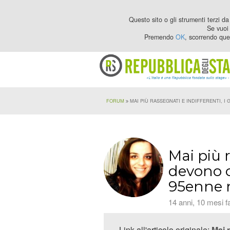
Questo sito o gli strumenti terzi da 
Se vuoi 
Premendo
OK
, scorrendo que
FORUM
MAI PIÙ RASSEGNATI E INDIFFERENTI, I 
Mai più r
devono ca
95enne ne
14 anni, 10 mesi f
Link all'articolo originale:
Mai p