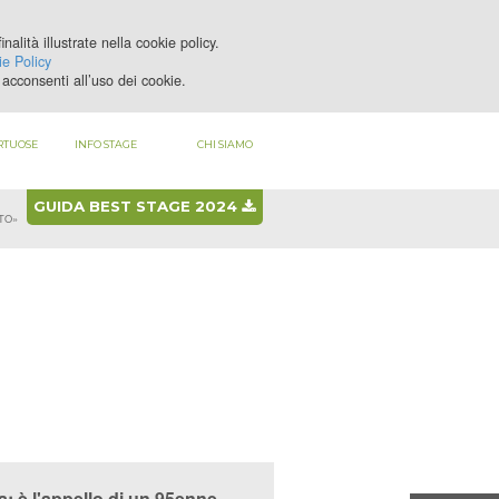
nalità illustrate nella cookie policy.
LOGIN
REGISTRATI
e Policy
acconsenti all’uso dei cookie.
RTUOSE
INFO STAGE
CHI SIAMO
GUIDA BEST STAGE 2024
STO»
ia: è l'appello di un 95enne