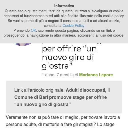
Best Stage
Informativa
2024
Questo sito o gli strumenti terzi da questo utilizzati si avvalgono di cookie
necessari al funzionamento ed utili alle finalità illustrate nella cookie policy.
Se vuoi saperne di più o negare il consenso a tutti o ad alcuni cookie,
Adulti disoccupati,
consulta la
Cookie Policy
il Comune di Bari
Premendo
OK
, scorrendo questa pagina, cliccando su un link o
proseguendo la navigazione in altra maniera, acconsenti all’uso dei cookie.
promuove stage
per offrire “un
nuovo giro di
giostra”
1 anno, 7 mesi fa di
Marianna Lepore
Link all'articolo originale:
Adulti disoccupati, il
Comune di Bari promuove stage per offrire
“un nuovo giro di giostra”
Veramente non si può fare di meglio, per trovare lavoro a
persone adulte, di metterle a fare gli stagisti? Lo stage