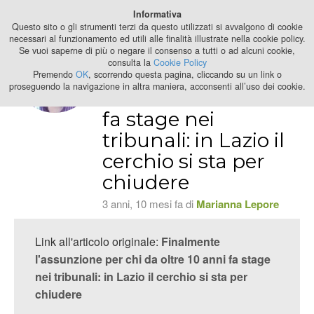
Best Stage
Informativa
2024
Questo sito o gli strumenti terzi da questo utilizzati si avvalgono di cookie
necessari al funzionamento ed utili alle finalità illustrate nella cookie policy.
Se vuoi saperne di più o negare il consenso a tutti o ad alcuni cookie,
Finalmente
consulta la
Cookie Policy
l'assunzione per
Premendo
OK
, scorrendo questa pagina, cliccando su un link o
proseguendo la navigazione in altra maniera, acconsenti all’uso dei cookie.
chi da oltre 10 anni
fa stage nei
tribunali: in Lazio il
cerchio si sta per
chiudere
3 anni, 10 mesi fa di
Marianna Lepore
Link all'articolo originale:
Finalmente
l'assunzione per chi da oltre 10 anni fa stage
nei tribunali: in Lazio il cerchio si sta per
chiudere