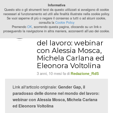
Best Stage
Informativa
2024
Questo sito o gli strumenti terzi da questo utilizzati si avvalgono di cookie
necessari al funzionamento ed utili alle finalità illustrate nella cookie policy.
Se vuoi saperne di più o negare il consenso a tutti o ad alcuni cookie,
Gender Gap, il
consulta la
Cookie Policy
paradosso delle
Premendo
OK
, scorrendo questa pagina, cliccando su un link o
proseguendo la navigazione in altra maniera, acconsenti all’uso dei cookie.
donne nel mondo
del lavoro: webinar
con Alessia Mosca,
Michela Carlana ed
Eleonora Voltolina
3 anni, 10 mesi fa di
Redazione_RdS
Link all'articolo originale:
Gender Gap, il
paradosso delle donne nel mondo del lavoro:
webinar con Alessia Mosca, Michela Carlana
ed Eleonora Voltolina