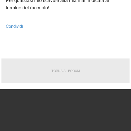
Per qualsiasi info scrivete alla mia mail indicata al
termine del racconto!
Condividi
TORNA AL FORUM