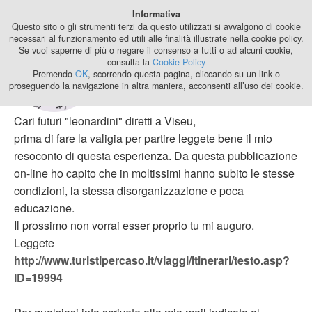
Best Stage
Informativa
2024
Questo sito o gli strumenti terzi da questo utilizzati si avvalgono di cookie
necessari al funzionamento ed utili alle finalità illustrate nella cookie policy.
Se vuoi saperne di più o negare il consenso a tutti o ad alcuni cookie,
Progetto Leonardo
consulta la
Cookie Policy
a Viseu
Premendo
OK
, scorrendo questa pagina, cliccando su un link o
proseguendo la navigazione in altra maniera, acconsenti all’uso dei cookie.
16 anni, 10 mesi fa di
sunflowercamy
Cari futuri "leonardini" diretti a Viseu,
prima di fare la valigia per partire leggete bene il mio
resoconto di questa esperienza. Da questa pubblicazione
on-line ho capito che in moltissimi hanno subito le stesse
condizioni, la stessa disorganizzazione e poca
educazione.
Il prossimo non vorrai esser proprio tu mi auguro.
Leggete
http://www.turistipercaso.it/viaggi/itinerari/testo.asp?
ID=19994