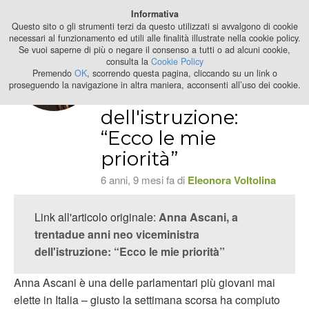
Best Stage
Informativa
2024
Questo sito o gli strumenti terzi da questo utilizzati si avvalgono di cookie
necessari al funzionamento ed utili alle finalità illustrate nella cookie policy.
Se vuoi saperne di più o negare il consenso a tutti o ad alcuni cookie,
Anna Ascani, a
consulta la
Cookie Policy
trentadue anni neo
Premendo
OK
, scorrendo questa pagina, cliccando su un link o
proseguendo la navigazione in altra maniera, acconsenti all’uso dei cookie.
viceministra
dell'istruzione:
“Ecco le mie
priorità”
6 anni, 9 mesi fa di
Eleonora Voltolina
Link all'articolo originale:
Anna Ascani, a
trentadue anni neo viceministra
dell'istruzione: “Ecco le mie priorità”
Anna Ascani è una delle parlamentari più giovani mai
elette in Italia – giusto la settimana scorsa ha compiuto