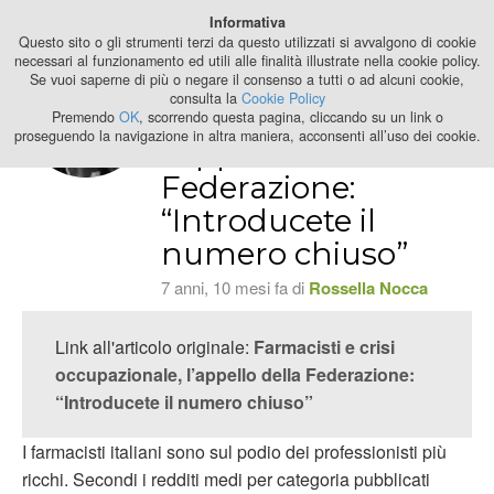
Best Stage
Informativa
2024
Questo sito o gli strumenti terzi da questo utilizzati si avvalgono di cookie
necessari al funzionamento ed utili alle finalità illustrate nella cookie policy.
Se vuoi saperne di più o negare il consenso a tutti o ad alcuni cookie,
Farmacisti e crisi
consulta la
Cookie Policy
occupazionale,
Premendo
OK
, scorrendo questa pagina, cliccando su un link o
proseguendo la navigazione in altra maniera, acconsenti all’uso dei cookie.
l’appello della
Federazione:
“Introducete il
numero chiuso”
7 anni, 10 mesi fa di
Rossella Nocca
Link all'articolo originale:
Farmacisti e crisi
occupazionale, l’appello della Federazione:
“Introducete il numero chiuso”
I farmacisti italiani sono sul podio dei professionisti più
ricchi. Secondi i redditi medi per categoria pubblicati