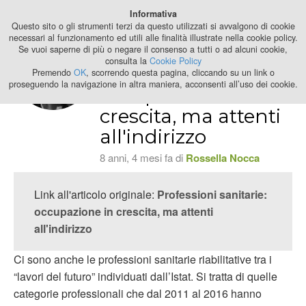
Best Stage
Informativa
2024
Questo sito o gli strumenti terzi da questo utilizzati si avvalgono di cookie
necessari al funzionamento ed utili alle finalità illustrate nella cookie policy.
Se vuoi saperne di più o negare il consenso a tutti o ad alcuni cookie,
Professioni
consulta la
Cookie Policy
sanitarie:
Premendo
OK
, scorrendo questa pagina, cliccando su un link o
proseguendo la navigazione in altra maniera, acconsenti all’uso dei cookie.
occupazione in
crescita, ma attenti
all'indirizzo
8 anni, 4 mesi fa di
Rossella Nocca
Link all'articolo originale:
Professioni sanitarie:
occupazione in crescita, ma attenti
all'indirizzo
Ci sono anche le professioni sanitarie riabilitative tra i
“lavori del futuro” individuati dall’Istat. Si tratta di quelle
categorie professionali che dal 2011 al 2016 hanno