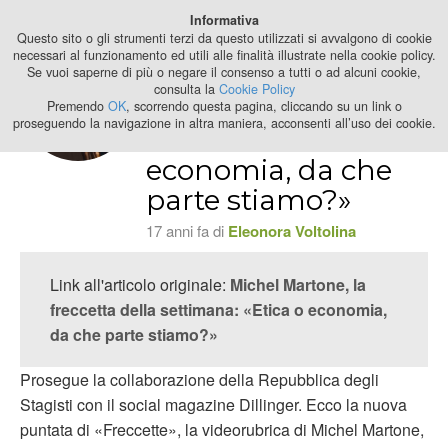
Best Stage
Informativa
2024
Questo sito o gli strumenti terzi da questo utilizzati si avvalgono di cookie
necessari al funzionamento ed utili alle finalità illustrate nella cookie policy.
Se vuoi saperne di più o negare il consenso a tutti o ad alcuni cookie,
Michel Martone, la
consulta la
Cookie Policy
freccetta della
Premendo
OK
, scorrendo questa pagina, cliccando su un link o
proseguendo la navigazione in altra maniera, acconsenti all’uso dei cookie.
settimana: «Etica o
economia, da che
parte stiamo?»
17 anni fa di
Eleonora Voltolina
Link all'articolo originale:
Michel Martone, la
freccetta della settimana: «Etica o economia,
da che parte stiamo?»
Prosegue la collaborazione della Repubblica degli
Stagisti con il social magazine Dillinger. Ecco la nuova
puntata di «Freccette», la videorubrica di Michel Martone,