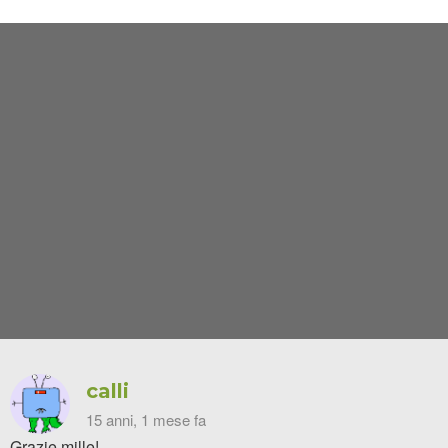
calli
15 anni, 1 mese fa
Grazie mille!