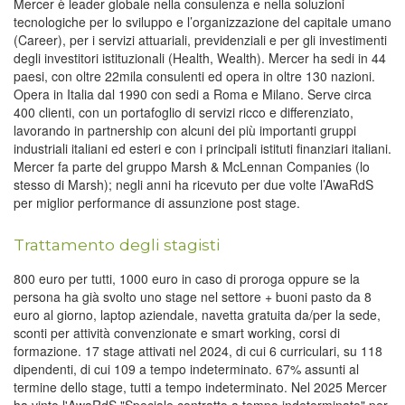
Mercer è leader globale nella consulenza e nella soluzioni
tecnologiche per lo sviluppo e l’organizzazione del capitale umano
(Career), per i servizi attuariali, previdenziali e per gli investimenti
degli investitori istituzionali (Health, Wealth). Mercer ha sedi in 44
paesi, con oltre 22mila consulenti ed opera in oltre 130 nazioni.
Opera in Italia dal 1990 con sedi a Roma e Milano. Serve circa
400 clienti, con un portafoglio di servizi ricco e differenziato,
lavorando in partnership con alcuni dei più importanti gruppi
industriali italiani ed esteri e con i principali istituti finanziari italiani.
Mercer fa parte del gruppo Marsh & McLennan Companies (lo
stesso di Marsh); negli anni ha ricevuto per due volte l’AwaRdS
per miglior performance di assunzione post stage.
Trattamento degli stagisti
800 euro per tutti, 1000 euro in caso di proroga oppure se la
persona ha già svolto uno stage nel settore + buoni pasto da 8
euro al giorno, laptop aziendale, navetta gratuita da/per la sede,
sconti per attività convenzionate e smart working, corsi di
formazione. 17 stage attivati nel 2024, di cui 6 curriculari, su 118
dipendenti, di cui 109 a tempo indeterminato. 67% assunti al
termine dello stage, tutti a tempo indeterminato. Nel 2025 Mercer