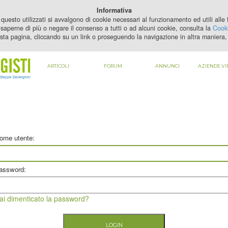
PER VEDERE QUESTO CONTENUTO DEVI
ABILITARE I COOKIE
Informativa
questo utilizzati si avvalgono di cookie necessari al funzionamento ed utili alle fi
saperne di più o negare il consenso a tutti o ad alcuni cookie, consulta la
Cooki
sta pagina, cliccando su un link o proseguendo la navigazione in altra maniera, 
ARTICOLI
FORUM
ANNUNCI
AZIENDE VI
ome utente:
assword:
ai dimenticato la password?