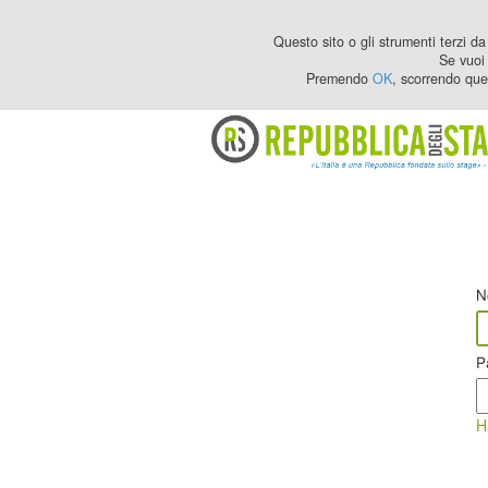
Questo sito o gli strumenti terzi da 
Se vuoi 
Premendo
OK
, scorrendo que
N
P
H