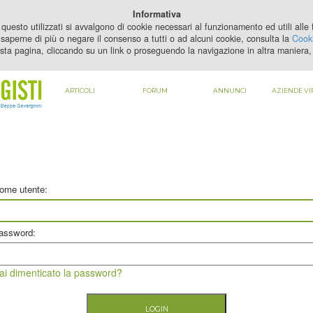
PER VEDERE QUESTO CONTENUTO DEVI
ABILITARE I COOKIE
Informativa
questo utilizzati si avvalgono di cookie necessari al funzionamento ed utili alle fi
saperne di più o negare il consenso a tutti o ad alcuni cookie, consulta la
Cooki
sta pagina, cliccando su un link o proseguendo la navigazione in altra maniera, 
ARTICOLI
FORUM
ANNUNCI
AZIENDE VI
ome utente:
assword:
ai dimenticato la password?