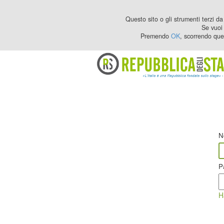
Questo sito o gli strumenti terzi da 
Se vuoi 
Premendo
OK
, scorrendo que
N
P
H