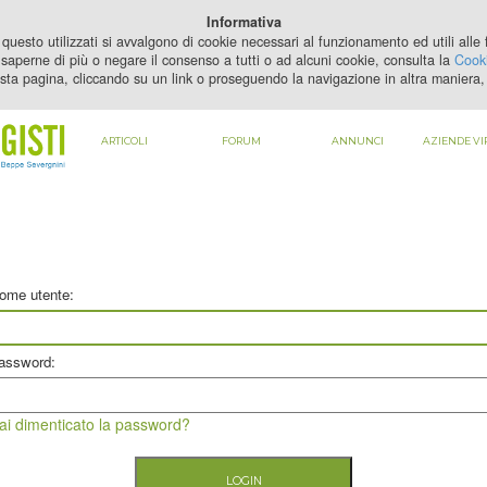
PER VEDERE QUESTO CONTENUTO DEVI
ABILITARE I COOKIE
Informativa
questo utilizzati si avvalgono di cookie necessari al funzionamento ed utili alle fi
saperne di più o negare il consenso a tutti o ad alcuni cookie, consulta la
Cooki
sta pagina, cliccando su un link o proseguendo la navigazione in altra maniera, 
ARTICOLI
FORUM
ANNUNCI
AZIENDE VI
ome utente:
assword:
ai dimenticato la password?