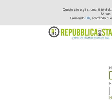
Questo sito o gli strumenti terzi da 
Se vuoi 
Premendo
OK
, scorrendo que
N
P
H