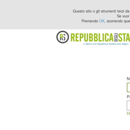
Questo sito o gli strumenti terzi da 
Se vuoi 
Premendo
OK
, scorrendo que
N
P
H