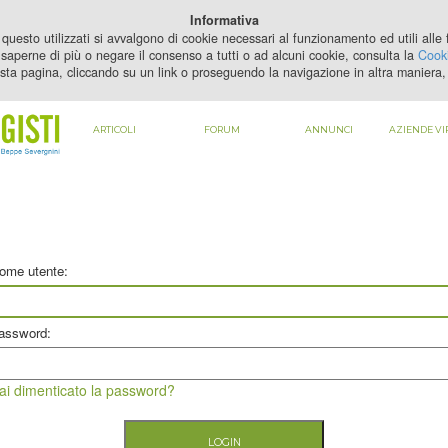
PER VEDERE QUESTO CONTENUTO DEVI
ABILITARE I COOKIE
Informativa
questo utilizzati si avvalgono di cookie necessari al funzionamento ed utili alle fi
saperne di più o negare il consenso a tutti o ad alcuni cookie, consulta la
Cooki
sta pagina, cliccando su un link o proseguendo la navigazione in altra maniera, 
ARTICOLI
FORUM
ANNUNCI
AZIENDE VI
ome utente:
assword:
ai dimenticato la password?